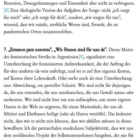
Rezession, Zwangsräumungen und Einsamkeit aber nicht zu verleugnen.
[8]
Eine ökologische Version der Aufgaben der Sorge: nicht „ich sorge
für mich“ oder „ich sorge für dich“, sondern „wir sorgen für uns“,
wissend, dass wir soziale, sterbliche Wesen sind, Fremde, die an
pandemischen Orten zusammenleben.
7. „Estamos para nosotras“, „Wir Frauen sind für uns da“.
Dieses Motto
des feministischen Streiks in Argentinien
[9]
, signalisiert eine
Unterbrechung der feminisierten Aufmerksamkeit, die der Auftrag des
für-den-anderen-da-sein auferlegt, und sei es auf ihre eigenen Kosten,
auf Kosten ihrer Lebenskraft. Oder mehr noch als eine Unterbrechung:
eine Abweichung, ein partieller Schnitt. Wir sind nicht für diejenigen
da, die uns ermorden, die uns missbrauchen, die uns Gewalt antun oder
ausbeuten. Wir sind nicht hier um uns aufzuopfern, um unser eigenes
Dasein in der Welt zu negieren, für einen Marienkult, der uns als
Mütter und Ehefrauen heiligt (oder als Huren verstößt). Das bedeutet
nicht, dass wir es nicht sein können, dass wir abfallen müssen in dieses
bewaffnete Ich der patriarchalen maskulinen Subjektivität, dass wir uns
dem neoliberalen Projekt des Selbstunternehmers hingeben, der nur für