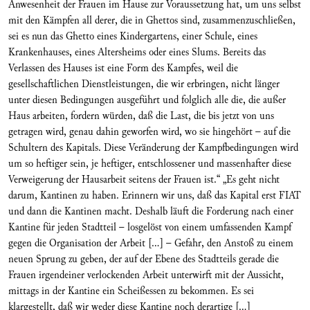
Anwesenheit der Frauen im Hause zur Voraussetzung hat, um uns selbst
mit den Kämpfen all derer, die in Ghettos sind, zusammenzuschließen,
sei es nun das Ghetto eines Kindergartens, einer Schule, eines
Krankenhauses, eines Altersheims oder eines Slums. Bereits das
Verlassen des Hauses ist eine Form des Kampfes, weil die
gesellschaftlichen Dienstleistungen, die wir erbringen, nicht länger
unter diesen Bedingungen ausgeführt und folglich alle die, die außer
Haus arbeiten, fordern würden, daß die Last, die bis jetzt von uns
getragen wird, genau dahin geworfen wird, wo sie hingehört – auf die
Schultern des Kapitals. Diese Veränderung der Kampfbedingungen wird
um so heftiger sein, je heftiger, entschlossener und massenhafter diese
Verweigerung der Hausarbeit seitens der Frauen ist.“ „Es geht nicht
darum, Kantinen zu haben. Erinnern wir uns, daß das Kapital erst FIAT
und dann die Kantinen macht. Deshalb läuft die Forderung nach einer
Kantine für jeden Stadtteil – losgelöst von einem umfassenden Kampf
gegen die Organisation der Arbeit […] – Gefahr, den Anstoß zu einem
neuen Sprung zu geben, der auf der Ebene des Stadtteils gerade die
Frauen irgendeiner verlockenden Arbeit unterwirft mit der Aussicht,
mittags in der Kantine ein Scheißessen zu bekommen. Es sei
klargestellt, daß wir weder diese Kantine noch derartige […]