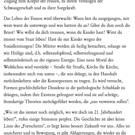
Zugang zum Körper der Frauen, zu ihrem Vermögen der
Schwangerschaft und zu ihrer Sorgekraft.
Das Leben der Frauen wird überwacht: Wann bist du ausgegangen, mit
wem warst du unterwegs und was hattest du an? Gibst du ihm noch die
Brust? Wie willst du dich trennen, wenn du Kinder hast? Wirst du
immer vom Staat leben? Hast du nur Kinder wegen der
Sozialleistungen? Die Mütter werden als heilig betrachtet, solange sie
wie Heilige sind, d.h. selbstaufopfernd, selbstverleugnend und
selbstmörderisch an der eigenen Energie. Eine neue Moral des
Weiblichen wird verstärkt – Straße für Straße, Kirche für Kirche,
insbesondere auch von unten –, die uns drängt, in den Haushalt
zurückzukehren oder die Konsequenzen zu tragen. Es wird versucht,
Formen geschlechtlicher Dissidenz in die pathologische Schublade zu
drängen, indem ihre Existenz geleugnet wird und sie auf schräge,
fremdartige Theorien zurückgeführt werden, die „uns verwirren sollen“.
„Wie ist das immer noch möglich, wo wir doch im 21. Jahrhundert
leben?“, rufen einige Stimmen perplex. Die Geschichte ist aber keine
Linie des „Fortschritts“, es liegt keine bessere Zukunft vor uns. Alles ist
unsicherer und in Bewegung, es gibt Ablagerungen, die wieder an die