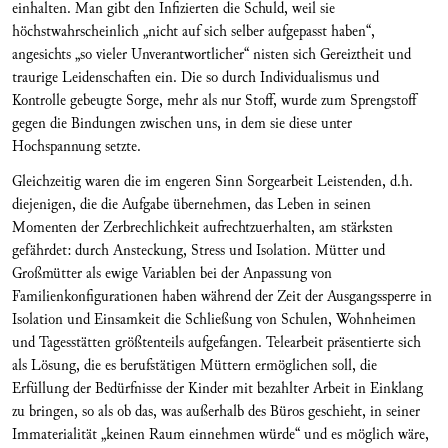
einhalten. Man gibt den Infizierten die Schuld, weil sie
höchstwahrscheinlich „nicht auf sich selber aufgepasst haben“,
angesichts „so vieler Unverantwortlicher“ nisten sich Gereiztheit und
traurige Leidenschaften ein. Die so durch Individualismus und
Kontrolle gebeugte Sorge, mehr als nur Stoff, wurde zum Sprengstoff
gegen die Bindungen zwischen uns, in dem sie diese unter
Hochspannung setzte.
Gleichzeitig waren die im engeren Sinn Sorgearbeit Leistenden, d.h.
diejenigen, die die Aufgabe übernehmen, das Leben in seinen
Momenten der Zerbrechlichkeit aufrechtzuerhalten, am stärksten
gefährdet: durch Ansteckung, Stress und Isolation. Mütter und
Großmütter als ewige Variablen bei der Anpassung von
Familienkonfigurationen haben während der Zeit der Ausgangssperre in
Isolation und Einsamkeit die Schließung von Schulen, Wohnheimen
und Tagesstätten größtenteils aufgefangen. Telearbeit präsentierte sich
als Lösung, die es berufstätigen Müttern ermöglichen soll, die
Erfüllung der Bedürfnisse der Kinder mit bezahlter Arbeit in Einklang
zu bringen, so als ob das, was außerhalb des Büros geschieht, in seiner
Immaterialität „keinen Raum einnehmen würde“ und es möglich wäre,