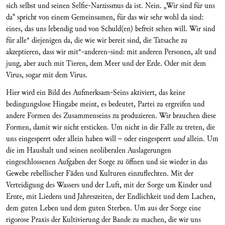
sich selbst und seinen Selfie-Narzissmus da ist. Nein. „Wir sind für uns
da“ spricht von einem Gemeinsamen, für das wir sehr wohl da sind:
eines, das uns lebendig und von Schuld(en) befreit sehen will. Wir sind
für alle* diejenigen da, die wie wir bereit sind, die Tatsache zu
akzeptieren, dass wir mit*-anderen-sind: mit anderen Personen, alt und
jung, aber auch mit Tieren, dem Meer und der Erde. Oder mit dem
Virus, sogar mit dem Virus.
Hier wird ein Bild des Aufmerksam-Seins aktiviert, das keine
bedingungslose Hingabe meint, es bedeutet, Partei zu ergreifen und
andere Formen des Zusammenseins zu produzieren. Wir brauchen diese
Formen, damit wir nicht ersticken. Um nicht in die Falle zu treten, die
uns eingesperrt oder allein haben will – oder eingesperrt
und
allein. Um
die im Haushalt und seinen neoliberalen Auslagerungen
eingeschlossenen Aufgaben der Sorge zu öffnen und sie wieder in das
Gewebe rebellischer Fäden und Kulturen einzuflechten. Mit der
Verteidigung des Wassers und der Luft, mit der Sorge um Kinder und
Ernte, mit Liedern und Jahreszeiten, der Endlichkeit und dem Lachen,
dem guten Leben und dem guten Sterben. Um aus der Sorge eine
rigorose Praxis der Kultivierung der Bande zu machen, die wir uns