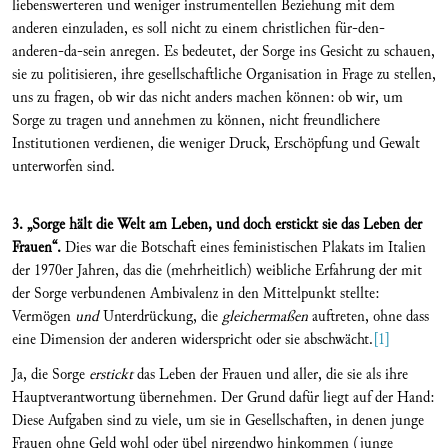
liebenswerteren und weniger instrumentellen Beziehung mit dem
anderen einzuladen, es soll nicht zu einem christlichen für-den-
anderen-da-sein anregen. Es bedeutet, der Sorge ins Gesicht zu schauen,
sie zu politisieren, ihre gesellschaftliche Organisation in Frage zu stellen,
uns zu fragen, ob wir das nicht anders machen können: ob wir, um
Sorge zu tragen und annehmen zu können, nicht freundlichere
Institutionen verdienen, die weniger Druck, Erschöpfung und Gewalt
unterworfen sind.
3. „Sorge hält die Welt am Leben, und doch erstickt sie das Leben der
Frauen“.
Dies war die Botschaft eines feministischen Plakats im Italien
der 1970er Jahren, das die (mehrheitlich) weibliche Erfahrung der mit
der Sorge verbundenen Ambivalenz in den Mittelpunkt stellte:
Vermögen
und
Unterdrückung, die
gleichermaßen
auftreten, ohne dass
eine Dimension der anderen widerspricht oder sie abschwächt.
[1]
Ja, die Sorge
erstickt
das Leben der Frauen und aller, die sie als ihre
Hauptverantwortung übernehmen. Der Grund dafür liegt auf der Hand:
Diese Aufgaben sind zu viele, um sie in Gesellschaften, in denen junge
Frauen ohne Geld wohl oder übel nirgendwo hinkommen (junge