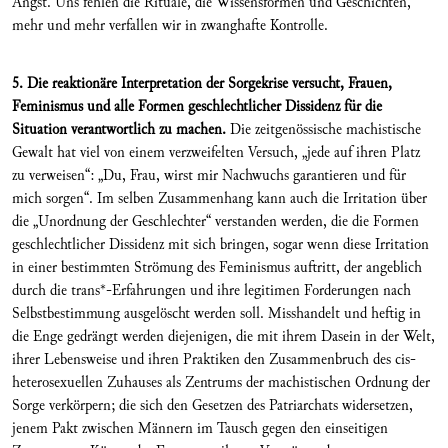
Angst. Uns fehlen die Rituale, die Wissensformen und Geschichten,
mehr und mehr verfallen wir in zwanghafte Kontrolle.
5. Die reaktionäre Interpretation der Sorgekrise versucht, Frauen,
Feminismus und alle Formen geschlechtlicher Dissidenz für die
Situation verantwortlich zu machen.
Die zeitgenössische machistische
Gewalt hat viel von einem verzweifelten Versuch, „jede auf ihren Platz
zu verweisen“: „Du, Frau, wirst mir Nachwuchs garantieren und für
mich sorgen“. Im selben Zusammenhang kann auch die Irritation über
die „Unordnung der Geschlechter“ verstanden werden, die die Formen
geschlechtlicher Dissidenz mit sich bringen, sogar wenn diese Irritation
in einer bestimmten Strömung des Feminismus auftritt, der angeblich
durch die trans*-Erfahrungen und ihre legitimen Forderungen nach
Selbstbestimmung ausgelöscht werden soll. Misshandelt und heftig in
die Enge gedrängt werden diejenigen, die mit ihrem Dasein in der Welt,
ihrer Lebensweise und ihren Praktiken den Zusammenbruch des cis-
heterosexuellen Zuhauses als Zentrums der machistischen Ordnung der
Sorge verkörpern; die sich den Gesetzen des Patriarchats widersetzen,
jenem Pakt zwischen Männern im Tausch gegen den einseitigen