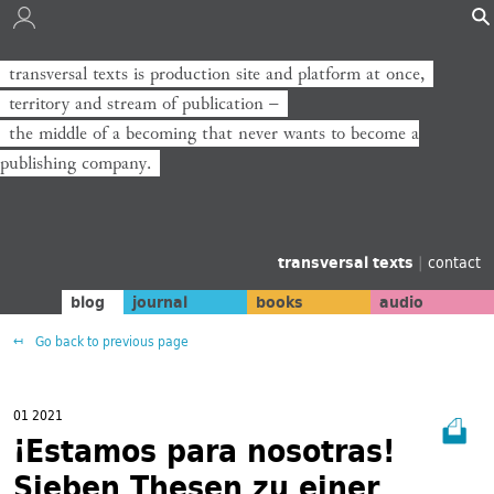
transversal texts is production site and platform at once,
transversal texts ist Produktionsort und Plattform zugleich,
territory and stream of publication −
Territorium und Strom der Veröffentlichung −
the middle of a becoming that never wants to become a
die Mitte eines Werdens, das niemals zum Verlag werden will.
publishing company.
transversal texts
|
contact
blog
journal
books
audio
Go back to previous page
01 2021
¡Estamos para nosotras!
Sieben Thesen zu einer