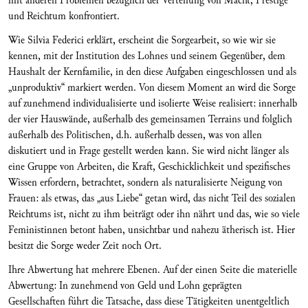
mit anderen Problemen bezüglich der Verteilung von Macht, Prestige
und Reichtum konfrontiert.
Wie Silvia Federici erklärt, erscheint die Sorgearbeit, so wie wir sie
kennen, mit der Institution des Lohnes und seinem Gegenüber, dem
Haushalt der Kernfamilie, in den diese Aufgaben eingeschlossen und als
„unproduktiv“ markiert werden. Von diesem Moment an wird die Sorge
auf zunehmend individualisierte und isolierte Weise realisiert: innerhalb
der vier Hauswände, außerhalb des gemeinsamen Terrains und folglich
außerhalb des Politischen, d.h. außerhalb dessen, was von allen
diskutiert und in Frage gestellt werden kann. Sie wird nicht länger als
eine Gruppe von Arbeiten, die Kraft, Geschicklichkeit und spezifisches
Wissen erfordern, betrachtet, sondern als naturalisierte Neigung von
Frauen: als etwas, das „aus Liebe“ getan wird, das nicht Teil des sozialen
Reichtums ist, nicht zu ihm beiträgt oder ihn nährt und das, wie so viele
Feministinnen betont haben, unsichtbar und nahezu ätherisch ist. Hier
besitzt die Sorge weder Zeit noch Ort.
Ihre Abwertung hat mehrere Ebenen. Auf der einen Seite die materielle
Abwertung: In zunehmend von Geld und Lohn geprägten
Gesellschaften führt die Tatsache, dass diese Tätigkeiten unentgeltlich