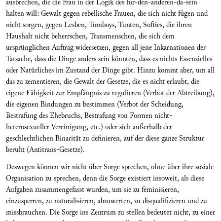
ausbrechen, die die Frau in der Logik des für-den-anderen-da-sein
halten will: Gewalt gegen rebellische Frauen, die sich nicht fügen und
nicht sorgen, gegen Lesben, Tomboys, Tunten, Softies, die ihren
Haushalt nicht beherrschen, Transmenschen, die sich dem
ursprünglichen Auftrag widersetzen, gegen all jene Inkarnationen der
Tatsache, dass die Dinge anders sein könnten, dass es nichts Essenzielles
oder Natürliches im Zustand der Dinge gibt. Hinzu kommt aber, um all
das zu zementieren, die Gewalt der Gesetze, die es nicht erlaubt, die
eigene Fähigkeit zur Empfängnis zu regulieren (Verbot der Abtreibung),
die eigenen Bindungen zu bestimmen (Verbot der Scheidung,
Bestrafung des Ehebruchs, Bestrafung von Formen nicht-
heterosexueller Vereinigung, etc.) oder sich außerhalb der
geschlechtlichen Binarität zu definieren, auf der diese ganze Struktur
beruht (Antitrans-Gesetze).
Deswegen können wir nicht über Sorge sprechen, ohne über ihre soziale
Organisation zu sprechen, denn die Sorge existiert insoweit, als diese
Aufgaben zusammengefasst wurden, um sie zu feminisieren,
einzusperren, zu naturalisieren, abzuwerten, zu disqualifizieren und zu
missbrauchen. Die Sorge ins Zentrum zu stellen bedeutet nicht, zu einer