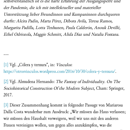
selbstverständlich ist es die harte Erfahrung der Ausgangssperre und
der Pandemie, die ich mit intellektueller und materieller
Unterstützung lieber Freundinnen und Kumpaninnen durchqueren
durfte: Alcira Padín, Marta Pérez, Débora Avila, Teresa Ramos,
Margarita Padilla, Lotta Tenhunen, Paula Calderón, Anouk Devillé
,
Ethel Odriozola, Maggie Schmitt, Alida Díaz und
Natalia Fontana.
---
[1]
Vgl. „Cólera y ternura“, in:
Vínculos
:
https://otrosvinculos.wordpress.com/2016/10/30/colera-y-ternura/
.
[2]
Vgl. Almudena Hernando:
The Fantasy of Individuality. On The
Sociohistorical Construction Of the Modern Subject
, Cham: Springer,
2017.
[3]
Dieser Zusammenhang kommt in folgender Passage von Mariarosa
Dalla Costa wunderbar zum Ausdruck: „Wir müssen das Haus verlassen;
wir müssen den Haushalt verweigern, weil wir uns mit den anderen
Frauen vereinigen wollen, um gegen alles anzukämpfen, was die