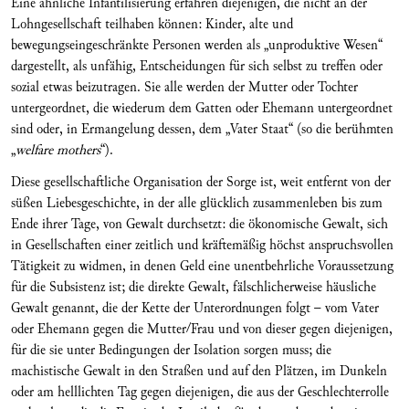
Eine ähnliche Infantilisierung erfahren diejenigen, die nicht an der
Lohngesellschaft teilhaben können: Kinder, alte und
bewegungseingeschränkte Personen werden als „unproduktive Wesen“
dargestellt, als unfähig, Entscheidungen für sich selbst zu treffen oder
sozial etwas beizutragen. Sie alle werden der Mutter oder Tochter
untergeordnet, die wiederum dem Gatten oder Ehemann untergeordnet
sind oder, in Ermangelung dessen, dem „Vater Staat“ (so die berühmten
„
welfare mothers
“).
Diese gesellschaftliche Organisation der Sorge ist, weit entfernt von der
süßen Liebesgeschichte, in der alle glücklich zusammenleben bis zum
Ende ihrer Tage, von Gewalt durchsetzt: die ökonomische Gewalt, sich
in Gesellschaften einer zeitlich und kräftemäßig höchst anspruchsvollen
Tätigkeit zu widmen, in denen Geld eine unentbehrliche Voraussetzung
für die Subsistenz ist; die direkte Gewalt, fälschlicherweise häusliche
Gewalt genannt, die der Kette der Unterordnungen folgt – vom Vater
oder Ehemann gegen die Mutter/Frau und von dieser gegen diejenigen,
für die sie unter Bedingungen der Isolation sorgen muss; die
machistische Gewalt in den Straßen und auf den Plätzen, im Dunkeln
oder am helllichten Tag gegen diejenigen, die aus der Geschlechterrolle