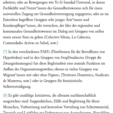
arbeiten; oder an Bewegungen wie Yo Sí Sanidad Universal, in denen
Fachkräfte und Nutzer*innen des Gesundheitswesens sich für einen
universellen Zugang zur Gesundheitsversorgung engagieren; oder an im
Entstehen begriffene Gruppen sehr junger Ärzt*innen und
Krankenpfleger*innen, die versuchen, der Idee des regionalen und
kommunalen Gesundheitswesens im Dialog mit Gruppen von außen
einen neuen Sinn zu geben (Colectivo Silesia, La Cabecera,
Comunidades Activas en Salud, usw.)
[7]
In den verschiedenen PAH’s (Plattformen für die Betroffenen von
Hypotheken) und in den Gruppen von StopDesahucios (Stoppt die
Zwangsräumungen) hat diese Begleitarbeit eine zentrale Funktion im
Aufbau des Organisationsgewebes; ebenso in vielen Gruppen von
Migrant*innen mit oder ohne Papiere, (Territorio Doméstico, Sindicato
de Manteros, usw.) oder in Gruppen für feministische
Selbstverteidigung.
[8]
Es gibt unzählige Initiativen, die allesamt nachbarschaftlich
ausgerichtet sind: Suppenküchen, Hilfe und Begleitung für ältere
Menschen, Vorbereitung und kostenlose Verteilung von Schutzmaterial,
Tutorials und Leitfäden zur Vorbeugung von Ansteckungen, Ratschläge