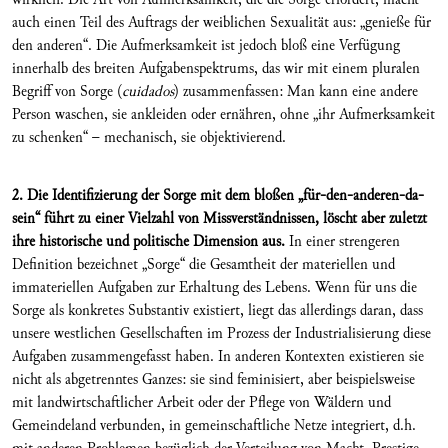
auch einen Teil des Auftrags der weiblichen Sexualität aus: „genieße für
den anderen“. Die Aufmerksamkeit ist jedoch bloß eine Verfügung
innerhalb des breiten Aufgabenspektrums, das wir mit einem pluralen
Begriff von Sorge (
cuidados
) zusammenfassen: Man kann eine andere
Person waschen, sie ankleiden oder ernähren, ohne „ihr Aufmerksamkeit
zu schenken“ – mechanisch, sie objektivierend.
2. Die Identifizierung der Sorge mit dem bloßen „für-den-anderen-da-
sein“ führt zu einer Vielzahl von Missverständnissen, löscht aber zuletzt
ihre historische und politische Dimension aus.
In einer strengeren
Definition bezeichnet „Sorge“ die Gesamtheit der materiellen und
immateriellen Aufgaben zur Erhaltung des Lebens. Wenn für uns die
Sorge als konkretes Substantiv existiert, liegt das allerdings daran, dass
unsere westlichen Gesellschaften im Prozess der Industrialisierung diese
Aufgaben zusammengefasst haben. In anderen Kontexten existieren sie
nicht als abgetrenntes Ganzes: sie sind feminisiert, aber beispielsweise
mit landwirtschaftlicher Arbeit oder der Pflege von Wäldern und
Gemeindeland verbunden, in gemeinschaftliche Netze integriert, d.h.