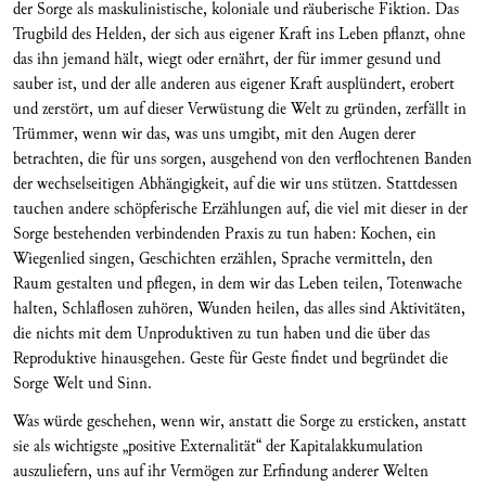
der Sorge als maskulinistische, koloniale und räuberische Fiktion. Das
Trugbild des Helden, der sich aus eigener Kraft ins Leben pflanzt, ohne
das ihn jemand hält, wiegt oder ernährt, der für immer gesund und
sauber ist, und der alle anderen aus eigener Kraft ausplündert, erobert
und zerstört, um auf dieser Verwüstung die Welt zu gründen, zerfällt in
Trümmer, wenn wir das, was uns umgibt, mit den Augen derer
betrachten, die für uns sorgen, ausgehend von den verflochtenen Banden
der wechselseitigen Abhängigkeit, auf die wir uns stützen. Stattdessen
tauchen andere schöpferische Erzählungen auf, die viel mit dieser in der
Sorge bestehenden verbindenden Praxis zu tun haben: Kochen, ein
Wiegenlied singen, Geschichten erzählen, Sprache vermitteln, den
Raum gestalten und pflegen, in dem wir das Leben teilen, Totenwache
halten, Schlaflosen zuhören, Wunden heilen, das alles sind Aktivitäten,
die nichts mit dem Unproduktiven zu tun haben und die über das
Reproduktive hinausgehen. Geste für Geste findet und begründet die
Sorge Welt und Sinn.
Was würde geschehen, wenn wir, anstatt die Sorge zu ersticken, anstatt
sie als wichtigste „positive Externalität“ der Kapitalakkumulation
auszuliefern, uns auf ihr Vermögen zur Erfindung anderer Welten