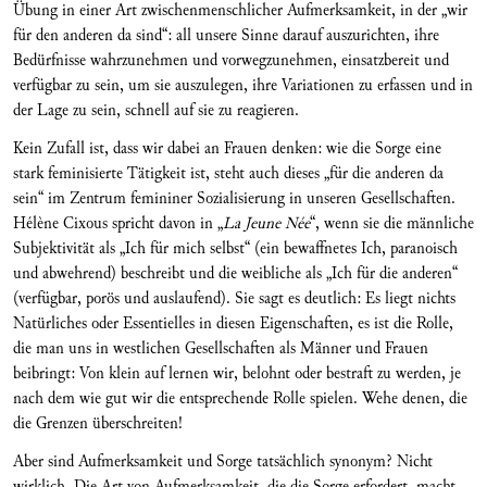
Übung in einer Art zwischenmenschlicher Aufmerksamkeit, in der „wir
für den anderen da sind“: all unsere Sinne darauf auszurichten, ihre
Bedürfnisse wahrzunehmen und vorwegzunehmen, einsatzbereit und
verfügbar zu sein, um sie auszulegen, ihre Variationen zu erfassen und in
der Lage zu sein, schnell auf sie zu reagieren.
Kein Zufall ist, dass wir dabei an Frauen denken: wie die Sorge eine
stark feminisierte Tätigkeit ist, steht auch dieses „für die anderen da
sein“ im Zentrum femininer Sozialisierung in unseren Gesellschaften.
Hélène Cixous spricht davon in „
La Jeune Née
“, wenn sie die männliche
Subjektivität als „Ich für mich selbst“ (ein bewaffnetes Ich, paranoisch
und abwehrend) beschreibt und die weibliche als „Ich für die anderen“
(verfügbar, porös und auslaufend). Sie sagt es deutlich: Es liegt nichts
Natürliches oder Essentielles in diesen Eigenschaften, es ist die Rolle,
die man uns in westlichen Gesellschaften als Männer und Frauen
beibringt: Von klein auf lernen wir, belohnt oder bestraft zu werden, je
nach dem wie gut wir die entsprechende Rolle spielen. Wehe denen, die
die Grenzen überschreiten!
Aber sind Aufmerksamkeit und Sorge tatsächlich synonym? Nicht
wirklich. Die Art von Aufmerksamkeit, die die Sorge erfordert, macht