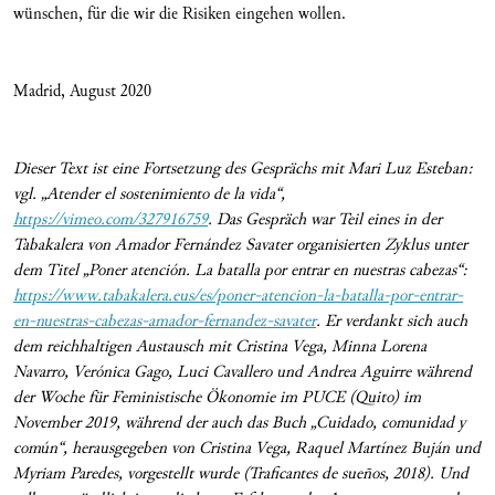
wünschen, für die wir die Risiken eingehen wollen.
Madrid, August 2020
Dieser Text ist eine Fortsetzung des Gesprächs mit Mari Luz Esteban:
vgl. „Atender el sostenimiento de la vida“,
https://vimeo.com/327916759
. Das Gespräch war Teil eines in der
Tabakalera von Amador Fernández Savater organisierten Zyklus unter
dem Titel „Poner atención.
La batalla por entrar en nuestras cabezas“:
https://www.tabakalera.eus/es/poner-atencion-la-batalla-por-entrar-
en-nuestras-cabezas-amador-fernandez-savater
. Er verdankt sich auch
dem reichhaltigen Austausch mit
Cristina Vega, Minna Lorena
Navarro, Ver
ó
nica Gago, Luci Cavallero und Andrea Aguirre
während
der Woche für Feministische Ökonomie im PUCE (Quito) im
November 2019, während der auch das Buch „Cuidado, comunidad y
común“, herausgegeben von Cristina Vega, Raquel Martínez Buján und
Myriam Paredes, vorgestellt wurde (Traficantes de sueños, 2018). Und