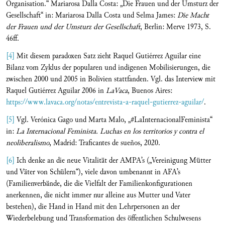
Organisation.“ Mariarosa Dalla Costa: „Die Frauen und der Umsturz der
Gesellschaft“ in: Mariarosa Dalla Costa und Selma James:
Die Macht
der Frauen und der Umsturz der Gesellschaft
, Berlin: Merve 1973, S.
46ff.
[4]
Mit diesem paradoxen Satz zieht Raquel Gutiérrez Aguilar eine
Bilanz vom Zyklus der popularen und indigenen Mobilisierungen, die
zwischen 2000 und 2005 in Bolivien stattfanden. Vgl. das Interview mit
Raquel Gutiérrez Aguilar 2006 in
LaVaca
, Buenos Aires:
https://www.lavaca.org/notas/entrevista-a-raquel-gutierrez-aguilar/
.
[5]
Vgl. Verónica Gago und Marta Malo, „#LaInternacionalFeminista“
in:
La Internacional
Feminista
. Luchas en los territorios y contra el
neoliberalismo
, Madrid: Traficantes de sueños, 2020.
[6]
Ich denke an die neue Vitalität der AMPA’s („Vereinigung Mütter
und Väter von Schülern“), viele davon umbenannt in AFA’s
(Familienverbände, die die Vielfalt der Familienkonfigurationen
anerkennen, die nicht immer nur alleine aus Mutter und Vater
bestehen), die Hand in Hand mit den Lehrpersonen an der
Wiederbelebung und Transformation des öffentlichen Schulwesens