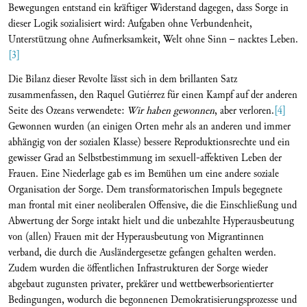
Bewegungen entstand ein kräftiger Widerstand dagegen, dass Sorge in
dieser Logik sozialisiert wird: Aufgaben ohne Verbundenheit,
Unterstützung ohne Aufmerksamkeit, Welt ohne Sinn – nacktes Leben.
[3]
Die Bilanz dieser Revolte lässt sich in dem brillanten Satz
zusammenfassen, den Raquel Gutiérrez für einen Kampf auf der anderen
Seite des Ozeans verwendete:
Wir haben gewonnen
, aber verloren.
[4]
Gewonnen wurden (an einigen Orten mehr als an anderen und immer
abhängig von der sozialen Klasse) bessere Reproduktionsrechte und ein
gewisser Grad an Selbstbestimmung im sexuell-affektiven Leben der
Frauen. Eine Niederlage gab es im Bemühen um eine andere soziale
Organisation der Sorge. Dem transformatorischen Impuls begegnete
man frontal mit einer neoliberalen Offensive, die die Einschließung und
Abwertung der Sorge intakt hielt und die unbezahlte Hyperausbeutung
von (allen) Frauen mit der Hyperausbeutung von Migrantinnen
verband, die durch die Ausländergesetze gefangen gehalten werden.
Zudem wurden die öffentlichen Infrastrukturen der Sorge wieder
abgebaut zugunsten privater, prekärer und wettbewerbsorientierter
Bedingungen, wodurch die begonnenen Demokratisierungsprozesse und