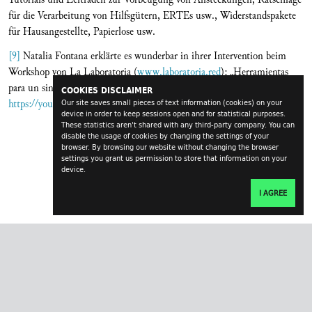
für die Verarbeitung von Hilfsgütern, ERTEs usw., Widerstandspakete
für Hausangestellte, Papierlose usw.
[9]
Natalia Fontana erklärte es wunderbar in ihrer Intervention beim
Workshop von La Laboratoria (
www.laboratoria.red
): „Herramientas
para un sindicalismo feminista. Trabajo y renta“:
COOKIES DISCLAIMER
https://youtu.be/g58rWGz3QQg
.
Our site saves small pieces of text information (cookies) on your
device in order to keep sessions open and for statistical purposes.
These statistics aren't shared with any third-party company. You can
disable the usage of cookies by changing the settings of your
browser. By browsing our website without changing the browser
settings you grant us permission to store that information on your
device.
I AGREE
transversal.at
impressum
contact
login