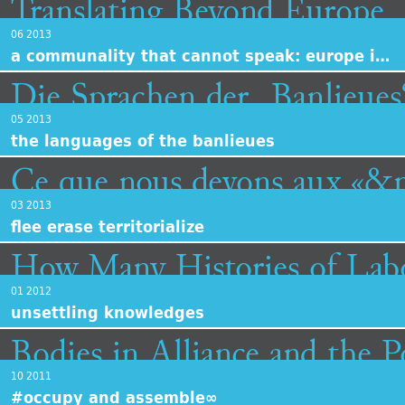
Translating Beyond Europe
Übersetzen jenseits von Eur
06 2013
a communality that cannot speak: europe in translation
Die Sprachen der „Banlieues
05 2013
the languages of the banlieues
Ce que nous devons aux «&
03 2013
flee erase territorialize
How Many Histories of Labo
01 2012
unsettling knowledges
Bodies in Alliance and the Po
10 2011
#occupy and assemble∞