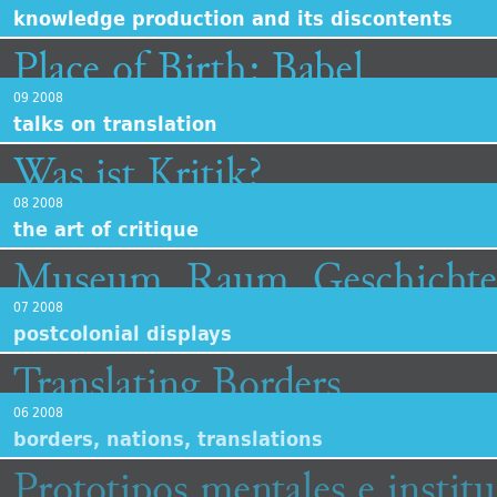
knowledge production and its discontents
Place of Birth: Babel
09 2008
talks on translation
Was ist Kritik?
08 2008
the art of critique
Museum. Raum. Geschichte: 
07 2008
postcolonial displays
Translating Borders
06 2008
borders, nations, translations
Prototipos mentales e insti