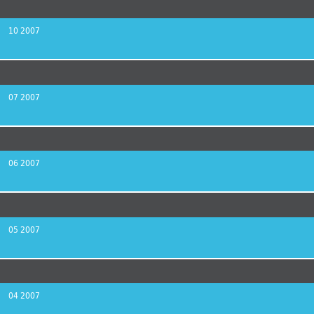
Failure to comply
10 2007
art and police
Nociones Comunes, parte 2: de
07 2007
06 2007
05 2007
04 2007