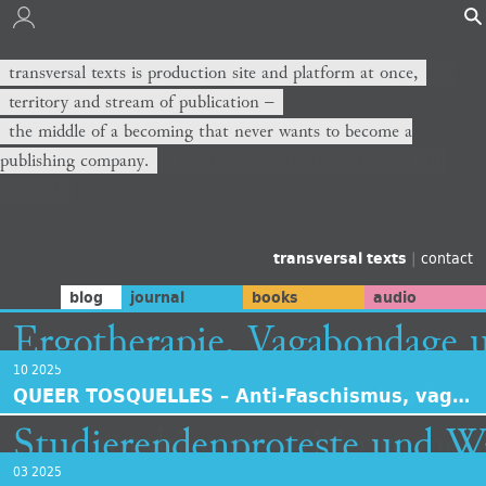
transversal texts is production site and platform at once,
territory and stream of publication −
the middle of a becoming that never wants to become a
publishing company.
transversal texts
|
contact
blog
journal
books
audio
Ergotherapie, Vagabondage u
10 2025
QUEER TOSQUELLES – Anti-Faschismus, vagabundierende Psychiatrie, nicht-identitäre Leben
Studierendenproteste und Wa
03 2025