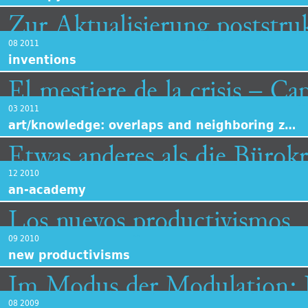
Zur Aktualisierung poststruk
08 2011
inventions
El mestiere de la crisis – Ca
03 2011
art/knowledge: overlaps and neighboring zones
Etwas anderes als die Bürokr
12 2010
an-academy
Los nuevos productivismos
09 2010
new productivisms
Im Modus der Modulation: F
08 2009