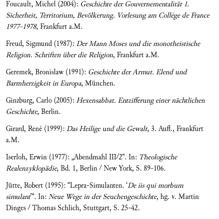
Foucault, Michel (2004):
Geschichte der Gouvernementalität 1.
Sicherheit, Territorium, Bevölkerung. Vorlesung am Collège de France
1977-1978
, Frankfurt a.M.
Freud, Sigmund (1987):
Der Mann Moses und die monotheistische
Religion. Schriften über die Religion
, Frankfurt a.M.
Geremek, Bronislaw (1991):
Geschichte der Armut. Elend und
Barmherzigkeit in Europa
, München.
Ginzburg, Carlo (2005):
Hexensabbat. Entzifferung einer nächtlichen
Geschichte
, Berlin.
Girard, René (1999):
Das Heilige und die Gewalt
, 3. Aufl., Frankfurt
a.M.
Iserloh, Erwin (1977): „Abendmahl III/2“. In:
Theologische
Realenzyklopädie
, Bd. 1, Berlin / New York, S. 89-106.
Jütte, Robert (1995): “Lepra-Simulanten. ‘
De iis qui morbum
simulant
’“. In:
Neue Wege in der Seuchengeschichte
, hg. v. Martin
Dinges / Thomas Schlich, Stuttgart, S. 25-42.