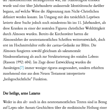
der Außenseiterrolle herausgetreten war, zur Staatsreligion erhoben
wurde und eine über Jahrhunderte andauernde Identitätssuche darüber
begann, auf welche Weise die Abgrenzung zum Nicht-Christlichen
definiert werden konnte. Im Umgang mit den tatsächlich Leprösen
lavierte diese Suche jedoch noch mindestens bis ins 11. Jahrhundert, als
diese Kranken zu einer der zentralen Figuren christlicher Wohltätigkeit
durch Almosen wurden. Bereits die Kirchenväter hatten die
Almosenlehre der neutestamentlichen Schriften weiterentwickelt, doch
erst im Hochmittelalter reifte der
caritas
-Gedanke zur Blüte. Die
Almosen fungieren sowohl gleichsam als sakramentale
Sündenentlastung als auch zur Strukturierung des sozialen Lebens
(Rassem 1992: 604). Im Zuge dieser Entwicklung wurden die
Aussätzigen
[7]
immer weniger rigoros ausgesondert, sondern erhielten
zunehmend eine aus dem Neuen Testament interpretierte
„heilsgeschichtliche“ Funktion.
Der heilige, arme Lazarus
Weder in den alt- noch in den neutestamentlichen Texten sind in Bezug
auf Lepra oder Aussatz Geschichten über die medizinische Heilung einer