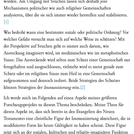
worden. Am Umgang mit Seuchen lassen sich deshalb jene
Mechanismen politischer wie auch religiöser Gemeinschaften
analysieren, über die sie sich immer wieder herstellen und stabilisieren.
[1]
Was bedroht wann eine bestimmte soziale oder politische Ordnung? Vor
welcher Gefahr versucht man sich auf welche Weise zu schützen? Mit
der Perspektive auf Seuchen geht es immer auch darum, wie
Ansteckung imaginiert wird, im medizinischen wie im metaphorischen
Sinne. Das Ansteckende wird selten zum Schutz einer Gemeinschaft nur
ferngehalten und ausgeschlossen, vielmehr wird es meist gerade zum
Schutz oder im religiösen Sinne zum Heil in eine Gemeinschaft
aufgenommen und dennoch isoliert. Beide Strategien des Schutzes
können Strategien der
Immunisierung
sein.
[2]
Ich werde mich im Folgenden auf einen Aspekt meines größeren
Forschungsprojekts zu diesem Thema beschränken. Meine These für
diesen Aspekt ist, dass sich bereits in den Evangelien des Neuen
Testamentes eine christliche Figur der Immunisierung abzeichnet, die in
modifizierter Form bis heute Gültigkeit zu haben scheint. Diese Figur
zeigt sich an der sozialen, kultischen und religiös-imaginären Funktion