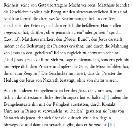
Reinheit, seine von Gott übertragene Macht verloren. Matthäus beendet
die Geschichte explizit mit Bezug auf den alttestamentlichen Ritus und
behält so formal die alten
sara’at
-Bestimmungen bei. In der Tora
entscheidet der Priester, nachdem er sich die befallenen Hautstellen
angesehen
hat, darüber, ob er jemanden „rein“ oder „unrein“ spricht
(Lev. 13). Matthäus markiert den „Neuen Bund“, den Jesus darstellt,
indem er die Bedeutung des Priesters erwähnt, und durch die Mahnung
von Jesus an den „geheilten“ Reinen zugleich zu entwerten scheint:
„Und Jesus sprach zu ihm: Sieh zu, sage es niemandem, sondern geh hin
und zeige dich dem Priester und opfere die Gabe, die Mose befohlen hat,
ihnen zum Zeugnis.“ Die Geschichte impliziert, dass der Priester die
Heilung des Jesus von Nazareth bestätigt, ohne von ihr zu wissen.
Auch in anderen Evangelientexten berührt Jesus die Unreinen, ohne
sich an das alttestamentliche Berührungsverbot zu halten.
[9]
Indem die
Evangelientexte ihn mit der Fähigkeit ausstatten, durch Kontakt
Unreines in Reines zu verwandeln, zu „heilen“, gestalten sie Jesus von
Nazareth als jenen, der sich über die kultisch-rituellen Regeln
hinwegsetzt und damit zu verstehen gibt, dass er
immun
ist.
[10]