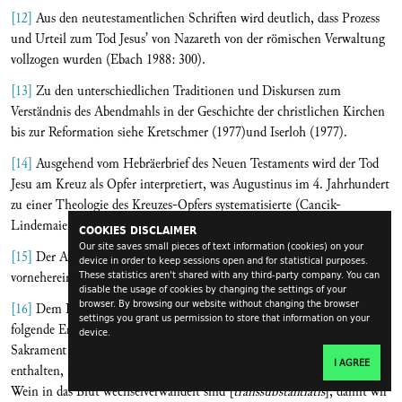
[12]
Aus den neutestamentlichen Schriften wird deutlich, dass Prozess
und Urteil zum Tod Jesus’ von Nazareth von der römischen Verwaltung
vollzogen wurden (Ebach 1988: 300).
[13]
Zu den unterschiedlichen Traditionen und Diskursen zum
Verständnis des Abendmahls in der Geschichte der christlichen Kirchen
bis zur Reformation siehe Kretschmer (1977)und Iserloh (1977).
[14]
Ausgehend vom Hebräerbrief des Neuen Testaments wird der Tod
Jesu am Kreuz als Opfer interpretiert, was Augustinus im 4. Jahrhundert
zu einer Theologie des Kreuzes-Opfers systematisierte (Cancik-
Lindemaier 1990: 351).
COOKIES DISCLAIMER
Our site saves small pieces of text information (cookies) on your
[15]
Der Ausschluss geschieht über Exkommunikation oder von
device in order to keep sessions open and for statistical purposes.
These statistics aren't shared with any third-party company. You can
vorneherein wegen anderer (religiöser) Vorstellungen.
disable the usage of cookies by changing the settings of your
browser. By browsing our website without changing the browser
[16]
Dem Dekret zur Transsubstantiation wurde auf dem Konzil
settings you grant us permission to store that information on your
folgende Erklärung beigelegt: „Sein Leib und sein Blut sind im
device.
Sakrament des Altars unter den Gestalten von Brot und Wein wahrhaft
I AGREE
enthalten, nachdem durch Gottes Macht das Brot in den Leib und der
Wein in das Blut wechselverwandelt sind [
transsubstantiatis
], damit wir