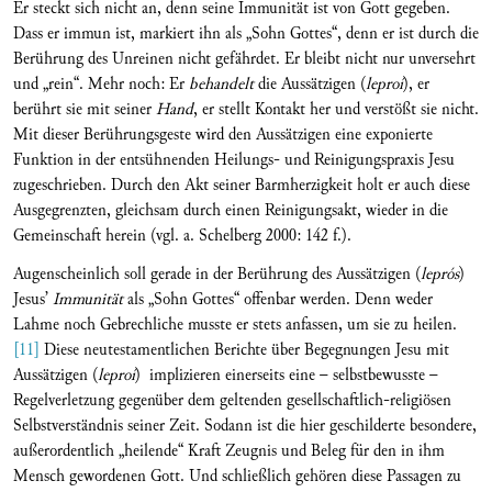
Er steckt sich nicht an, denn seine Immunität ist von Gott gegeben.
Dass er immun ist, markiert ihn als „Sohn Gottes“, denn er ist durch die
Berührung des Unreinen nicht gefährdet. Er bleibt nicht nur unversehrt
und „rein“. Mehr noch: Er
behandelt
die Aussätzigen (
leproí
), er
berührt sie mit seiner
Hand
, er stellt Kontakt her und verstößt sie nicht.
Mit dieser Berührungsgeste wird den Aussätzigen eine exponierte
Funktion in der entsühnenden Heilungs- und Reinigungspraxis Jesu
zugeschrieben. Durch den Akt seiner Barmherzigkeit holt er auch diese
Ausgegrenzten, gleichsam durch einen Reinigungsakt, wieder in die
Gemeinschaft herein (vgl. a. Schelberg 2000: 142 f.).
Augenscheinlich soll gerade in der Berührung des Aussätzigen (
leprós
)
Jesus’
Immunität
als „Sohn Gottes“ offenbar werden. Denn weder
Lahme noch Gebrechliche musste er stets anfassen, um sie zu heilen.
[11]
Diese neutestamentlichen Berichte über Begegnungen Jesu mit
Aussätzigen (
leproí
) implizieren einerseits eine – selbstbewusste –
Regelverletzung gegenüber dem geltenden gesellschaftlich-religiösen
Selbstverständnis seiner Zeit. Sodann ist die hier geschilderte besondere,
außerordentlich „heilende“ Kraft Zeugnis und Beleg für den in ihm
Mensch gewordenen Gott. Und schließlich gehören diese Passagen zu