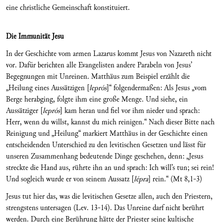
eine christliche Gemeinschaft konstituiert.
Die Immunität Jesu
In der Geschichte vom armen Lazarus kommt Jesus von Nazareth nicht
vor. Dafür berichten alle Evangelisten andere Parabeln von Jesus’
Begegnungen mit Unreinen. Matthäus zum Beispiel erzählt die
„Heilung eines Aussätzigen [
leprós
]“ folgendermaßen: Als Jesus „vom
Berge herabging, folgte ihm eine große Menge. Und siehe, ein
Aussätziger [
leprós
] kam heran und fiel vor ihm nieder und sprach:
Herr, wenn du willst, kannst du mich reinigen.“ Nach dieser Bitte nach
Reinigung und „Heilung“ markiert Matthäus in der Geschichte einen
entscheidenden Unterschied zu den levitischen Gesetzen und lässt für
unseren Zusammenhang bedeutende Dinge geschehen, denn: „Jesus
streckte die Hand aus, rührte ihn an und sprach: Ich will’s tun; sei rein!
Und sogleich wurde er von seinem Aussatz [
lépra
] rein.“ (Mt 8,1-3)
Jesus tut hier das, was die levitischen Gesetze allen, auch den Priestern,
strengstens untersagen (Lev. 13-14). Das Unreine darf nicht berührt
werden. Durch eine Berührung hätte der Priester seine kultische