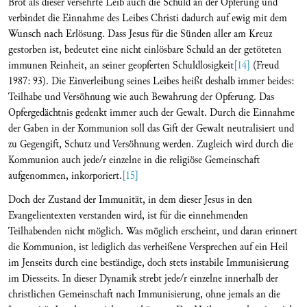
Brot als dieser versehrte Leib auch die Schuld an der Opferung und
verbindet die Einnahme des Leibes Christi dadurch auf ewig mit dem
Wunsch nach Erlösung. Dass Jesus für die Sünden aller am Kreuz
gestorben ist, bedeutet eine nicht einlösbare Schuld an der getöteten
immunen Reinheit, an seiner geopferten Schuldlosigkeit
[14]
(Freud
1987: 93). Die Einverleibung seines Leibes heißt deshalb immer beides:
Teilhabe und Versöhnung wie auch Bewahrung der Opferung. Das
Opfergedächtnis gedenkt immer auch der Gewalt. Durch die Einnahme
der Gaben in der Kommunion soll das Gift der Gewalt neutralisiert und
zu Gegengift, Schutz und Versöhnung werden. Zugleich wird durch die
Kommunion auch jede/r einzelne in die religiöse Gemeinschaft
aufgenommen, inkorporiert.
[15]
Doch der Zustand der Immunität, in dem dieser Jesus in den
Evangelientexten verstanden wird, ist für die einnehmenden
Teilhabenden nicht möglich. Was möglich erscheint, und daran erinnert
die Kommunion, ist lediglich das verheißene Versprechen auf ein Heil
im Jenseits durch eine beständige, doch stets instabile Immunisierung
im Diesseits. In dieser Dynamik strebt jede/r einzelne innerhalb der
christlichen Gemeinschaft nach Immunisierung, ohne jemals an die