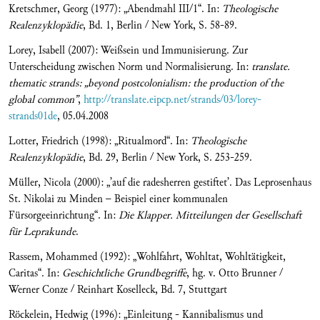
Kretschmer, Georg (1977): „Abendmahl III/1“. In:
Theologische
Realenzyklopädie
, Bd. 1, Berlin / New York, S. 58-89.
Lorey, Isabell (2007): Weißsein und Immunisierung. Zur
Unterscheidung zwischen Norm und Normalisierung. In:
translate.
thematic strands: „beyond postcolonialism: the production of the
global common”
,
http://translate.eipcp.net/strands/03/lorey-
strands01de
, 05.04.2008
Lotter, Friedrich (1998): „Ritualmord“. In:
Theologische
Realenzyklopädie
, Bd. 29, Berlin / New York, S. 253-259.
Müller, Nicola (2000): „’auf die radesherren gestiftet’. Das Leprosenhaus
St. Nikolai zu Minden – Beispiel einer kommunalen
Fürsorgeeinrichtung“. In:
Die Klapper. Mitteilungen der Gesellschaft
für Leprakunde
.
Rassem, Mohammed (1992): „Wohlfahrt, Wohltat, Wohltätigkeit,
Caritas“. In:
Geschichtliche Grundbegriffe
, hg. v. Otto Brunner /
Werner Conze / Reinhart Koselleck, Bd. 7, Stuttgart
Röckelein, Hedwig (1996): „Einleitung - Kannibalismus und