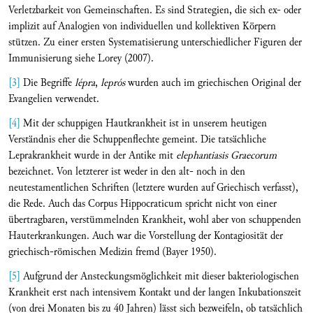
Verletzbarkeit von Gemeinschaften. Es sind Strategien, die sich ex- oder
implizit auf Analogien von individuellen und kollektiven Körpern
stützen. Zu einer ersten Systematisierung unterschiedlicher Figuren der
Immunisierung siehe Lorey (2007).
[3]
Die Begriffe
lépra
,
leprós
wurden auch im griechischen Original der
Evangelien verwendet.
[4]
Mit der schuppigen Hautkrankheit ist in unserem heutigen
Verständnis eher die Schuppenflechte gemeint. Die tatsächliche
Leprakrankheit wurde in der Antike mit
elephantiasis Graecorum
bezeichnet. Von letzterer ist weder in den alt- noch in den
neutestamentlichen Schriften (letztere wurden auf Griechisch verfasst),
die Rede. Auch das Corpus Hippocraticum spricht nicht von einer
übertragbaren, verstümmelnden Krankheit, wohl aber von schuppenden
Hauterkrankungen. Auch war die Vorstellung der Kontagiosität der
griechisch-römischen Medizin fremd (Bayer 1950).
[5]
Aufgrund der Ansteckungsmöglichkeit mit dieser bakteriologischen
Krankheit erst nach intensivem Kontakt und der langen Inkubationszeit
(von drei Monaten bis zu 40 Jahren) lässt sich bezweifeln, ob tatsächlich