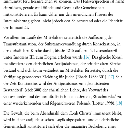
Immunität Jesu heranreichen zu können. Das Heilsversprechen ist nicht
einzulösen, gerade weil Sünde und Gewalt die Gemeinschaft
mitkonstituieren. Es kann daher nur den unendlichen Prozess der
Immunisierung geben, nicht jedoch den Seinszustand oder die Identität
der Immunität.
Vor allem im Laufe des Mittelalters setzte sich die Auffassung der
Transsubstantiation, der Substanzverwandlung durch Konsekration, in
der christlichen Kirche durch, bis sie 1215 auf dem 4. Laterankonzil
unter Innozenz III. zum Dogma erhoben wurde.
[16]
Das gleiche Konzil
manifestierte den christlichen Antijudaismus, der seit der alten Kirche
bestand und sich kaum verändert im Mittelalter fortsetzte, durch die
Verfügung gesonderter Kleidung für Juden (Ebach 1988: 301).
[17]
Seit
der Zeit Konstantins wird der Antijudaismus zum „konsistenten
Bestandteil“ (ebd: 300) der christlichen Lehre, der Vorwurf des
Gottesmordes und des kannibalistisch phantasierten „Ritualmordes“ zu
einer wiederkehrenden und folgenschweren Polemik (Lotter 1998).
[18]
Die Gewalt, die beim Abendmahl dem „Leib Christi“ immanent bleibt,
wird in einer antijudaistischen Logik abgespalten, und die christliche
Gemeinschaft konstituiert sich über die imaginäre Bedrohung einer