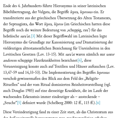
Ende des 4. Jahrhunderts führte Hieronymus in seiner lateinischen
Bibelübertragung, der Vulgata, die Begriffe
lepra
,
leprosus
ein. Er
transliterierte aus der griechischen Übersetzung des Alten Testaments,
der Septuaginta, das Wort
lépra,
lépros
(im Griechischen hatten diese
Begriffe noch die weitere Bedeutung von ‚schuppig, rau’) für das
hebräische
sara’at
.
[3]
Mit dieser Begriffswahl im Lateinischen legte
Hieronymus die Grundlage zur Kanonisierung
und
Dramatisierung der
vieldeutigen alttestamentlichen Bezeichnung für Unreinheiten in den
Levitischen Gesetzen (Lev. 13-15). Mit
sara’at
waren nämlich nur
unter
anderem
schuppige Hautkrankheiten bezeichnet
[4]
, diese
Verunreinigung konnte auch auf Textilien und Häuser auftauchen (Lev.
13,47-59 und 14,33-53). Die Implementierung des Begriffes
leprosus
verschob gewissermaßen den Blick aus dem Feld des „Religiös-
Rituellen“ und der vom Ritual dominierten Reinheitsvorstellung (vgl.
auch Douglas 1985) auf eine diesseitige Krankheit, die im Laufe der
wachsenden Erkenntnis immer eindeutiger als – ansteckende –
„Seuche“
[5]
definiert wurde (Schelberg 2000: 12 ff., 115 ff.).
[6]
Diese Vereindeutigung fand zu einer Zeit statt, als das Christentum aus