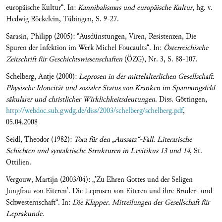
europäische Kultur“. In:
Kannibalismus und europäische Kultur
, hg. v.
Hedwig Röckelein, Tübingen, S. 9-27.
Sarasin, Philipp (2005): “Ausdünstungen, Viren, Resistenzen, Die
Spuren der Infektion im Werk Michel Foucaults“. In:
Österreichische
Zeitschrift für Geschichtswissenschaften
(ÖZG), Nr. 3, S. 88-107.
Schelberg, Antje (2000):
Leprosen in der mittelalterlichen Gesellschaft.
Physische Idoneität und sozialer Status von Kranken im Spannungsfeld
säkularer und christlicher Wirklichkeitsdeutungen
. Diss. Göttingen,
http://webdoc.sub.gwdg.de/diss/2003/schelberg/schelberg.pdf
,
05.04.2008
Seidl, Theodor (1982):
Tora für den „Aussatz“-Fall. Literarische
Schichten und syntaktische Strukturen in Levitikus 13 und 14
, St.
Ottilien.
Vergouw, Martijn (2003/04): „’Zu Ehren Gottes und der Seligen
Jungfrau von Eiteren’. Die Leprosen von Eiteren und ihre Bruder- und
Schwesternschaft“. In:
Die Klapper.
Mitteilungen der Gesellschaft für
Leprakunde.