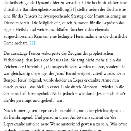
die heilsbringende Dynamik hier zu verstehen? Die hochmittelalterliche
christliche Barmherzigkeitsvorstellung
[21]
stellte neben der Eucharistie
eine für das Jenseits heilsversprechende Strategie der Immunisierung im
Diesseits bereit. Die Möglichkeit, durch Almosen für die Leprösen das
eigene Heilskapital weiter anzuhäufen, bescherte den ehemals
ausgeschlossenen Kranken eine bedingte Hereinnahme in die christliche
Gemeinschaft.
[22]
Die aussätzige Person verkörperte das Zeugnis der prophetischen
Verheißung, dass Jesus der Messias ist. Sie trug nicht mehr allein das
Zeichen der Unreinheit, die ausgeschlossen werden musste, sondern sie
war gleichzeitig diejenige, der Jesus’ Barmherzigkeit zuteil wurde. Dem
Beispiel Jesus’ folgend, wurde die/der an Lepra erkrankte Arme nun
durch
caritas
– das hieß in erster Linie durch Almosen – wieder in die
Gemeinschaft hereingeholt. Nicht jedoch – wie durch Jesus – als eine/r,
die/der gereinigt und „geheilt“ war.
Noch immer galten Lepröse als bedrohlich, nun aber gleichzeitig auch
als heilsbringend. Und genau in dieser Ambivalenz scheint der/die
Leprakranke auf eine neue Weise ansteckend gewesen zu sein. War er/sie
es doch, dessen durch Almosen vermittelter Kontakt zum