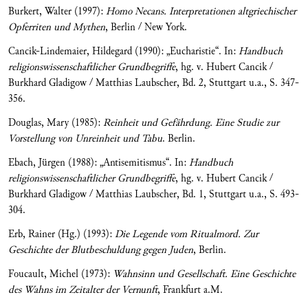
Burkert, Walter (1997):
Homo Necans. Interpretationen altgriechischer
Opferriten und Mythen
, Berlin / New York.
Cancik-Lindemaier, Hildegard (1990): „Eucharistie“. In:
Handbuch
religionswissenschaftlicher Grundbegriffe
, hg. v. Hubert Cancik /
Burkhard Gladigow / Matthias Laubscher, Bd. 2, Stuttgart u.a., S. 347-
356.
Douglas, Mary (1985):
Reinheit und Gefährdung. Eine Studie zur
Vorstellung von Unreinheit und Tabu
. Berlin.
Ebach, Jürgen (1988): „Antisemitismus“. In:
Handbuch
religionswissenschaftlicher Grundbegriffe
, hg. v. Hubert Cancik /
Burkhard Gladigow / Matthias Laubscher, Bd. 1, Stuttgart u.a., S. 493-
304.
Erb, Rainer (Hg.) (1993):
Die Legende vom Ritualmord. Zur
Geschichte der Blutbeschuldung gegen Juden
, Berlin.
Foucault, Michel (1973):
Wahnsinn und Gesellschaft. Eine Geschichte
des Wahns im Zeitalter der Vernunft
, Frankfurt a.M.