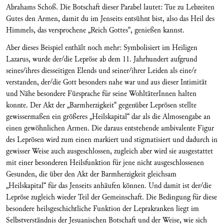
Abrahams Schoß. Die Botschaft dieser Parabel lautet: Tue zu Lebzeiten
Gutes den Armen, damit du im Jenseits entsühnt bist, also das Heil des
Himmels, das versprochene „Reich Gottes“, genießen kannst.
Aber dieses Beispiel enthält noch mehr: Symbolisiert im Heiligen
Lazarus, wurde der/die Lepröse ab dem 11. Jahrhundert aufgrund
seines/ihres diesseitigen Elends und seiner/ihrer Leiden als eine/r
verstanden, der/die Gott besonders nahe war und aus dieser Intimität
und Nähe besondere Fürsprache für seine WohltäterInnen halten
konnte. Der Akt der „Barmherzigkeit“ gegenüber Leprösen stellte
gewissermaßen ein größeres „Heilskapital“ dar als die Almosengabe an
einen gewöhnlichen Armen. Die daraus entstehende ambivalente Figur
des Leprösen wird zum einen markiert und stigmatisiert und dadurch in
gewisser Weise auch ausgeschlossen, zugleich aber wird sie ausgestattet
mit einer besonderen Heilsfunktion für jene nicht ausgeschlossenen
Gesunden, die über den Akt der Barmherzigkeit gleichsam
„Heilskapital“ für das Jenseits anhäufen können. Und damit ist der/die
Lepröse zugleich wieder Teil der Gemeinschaft. Die Bedingung für diese
besondere heilsgeschichtliche Funktion der Leprakranken liegt im
Selbstverständnis der Jesuanischen Botschaft und der Weise, wie sich