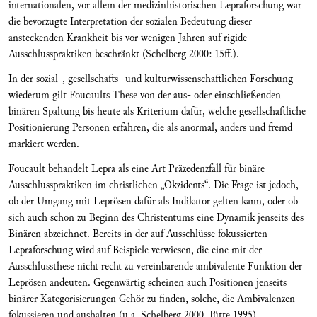
internationalen, vor allem der medizinhistorischen Lepraforschung war
die bevorzugte Interpretation der sozialen Bedeutung dieser
ansteckenden Krankheit bis vor wenigen Jahren auf rigide
Ausschlusspraktiken beschränkt (Schelberg 2000: 15ff.).
In der sozial-, gesellschafts- und kulturwissenschaftlichen Forschung
wiederum gilt Foucaults These von der aus- oder einschließenden
binären Spaltung bis heute als Kriterium dafür, welche gesellschaftliche
Positionierung Personen erfahren, die als anormal, anders und fremd
markiert werden.
Foucault behandelt Lepra als eine Art Präzedenzfall für binäre
Ausschlusspraktiken im christlichen „Okzidents“. Die Frage ist jedoch,
ob der Umgang mit Leprösen dafür als Indikator gelten kann, oder ob
sich auch schon zu Beginn des Christentums eine Dynamik jenseits des
Binären abzeichnet. Bereits in der auf Ausschlüsse fokussierten
Lepraforschung wird auf Beispiele verwiesen, die eine mit der
Ausschlussthese nicht recht zu vereinbarende ambivalente Funktion der
Leprösen andeuten. Gegenwärtig scheinen auch Positionen jenseits
binärer Kategorisierungen Gehör zu finden, solche, die Ambivalenzen
fokussieren und aushalten (u.a. Schelberg 2000, Jütte 1995).