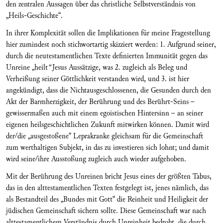
den zentralen Aussagen über das christliche Selbstverständnis von
„Heils-Geschichte“.
In ihrer Komplexität sollen die Implikationen für meine Fragestellung
hier zumindest noch stichwortartig skizziert werden: 1. Aufgrund seiner,
durch die neutestamentlichen Texte definierten Immunität gegen das
Unreine „heilt
“
Jesus Aussätzige, was 2. zugleich als Beleg und
Verheißung seiner Göttlichkeit verstanden wird, und 3. ist hier
angekündigt, dass die Nichtausgeschlossenen, die Gesunden durch den
Akt der Barmherzigkeit, der Berührung und des Berührt-Seins –
gewissermaßen auch mit einem egoistischen Hintersinn – an seiner
eigenen heilsgeschichtlichen Zukunft mitwirken können. Damit wird
der/die „ausgestoßene“ Leprakranke gleichsam für die Gemeinschaft
zum werthaltigen Subjekt, in das zu investieren sich lohnt; und damit
wird seine/ihre Ausstoßung zugleich auch wieder aufgehoben.
Mit der Berührung des Unreinen bricht Jesus eines der größten Tabus,
das in den alttestamentlichen Texten festgelegt ist, jenes nämlich, das
als Bestandteil des „Bundes mit Gott“ die Reinheit und Heiligkeit der
jüdischen Gemeinschaft sichern sollte. Diese Gemeinschaft war nach
alttestamentlichem Verständnis durch Unreinheit bedroht, die durch