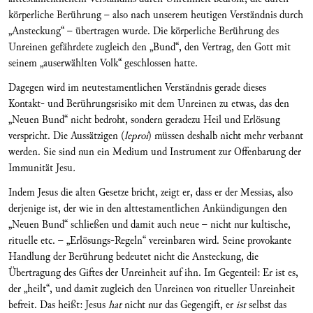
körperliche Berührung – also nach unserem heutigen Verständnis durch
„Ansteckung“ – übertragen wurde. Die körperliche Berührung des
Unreinen gefährdete zugleich den „Bund“, den Vertrag, den Gott mit
seinem „auserwählten Volk“ geschlossen hatte.
Dagegen wird im neutestamentlichen Verständnis gerade dieses
Kontakt- und Berührungsrisiko mit dem Unreinen zu etwas, das den
„Neuen Bund“ nicht bedroht, sondern geradezu Heil und Erlösung
verspricht. Die Aussätzigen (
leproí
) müssen deshalb nicht mehr verbannt
werden. Sie sind nun ein Medium und Instrument zur Offenbarung der
Immunität Jesu
.
Indem Jesus die alten Gesetze bricht, zeigt er, dass er der Messias, also
derjenige ist, der wie in den alttestamentlichen Ankündigungen den
„Neuen Bund“ schließen und damit auch neue – nicht nur kultische,
rituelle etc. – „Erlösungs-Regeln“ vereinbaren wird. Seine provokante
Handlung der Berührung bedeutet nicht die Ansteckung, die
Übertragung des Giftes der Unreinheit auf ihn. Im Gegenteil: Er ist es,
der „heilt“, und damit zugleich den Unreinen von ritueller Unreinheit
befreit. Das heißt: Jesus
hat
nicht nur das Gegengift, er
ist
selbst das