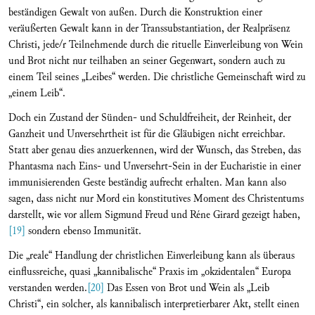
beständigen Gewalt von außen. Durch die Konstruktion einer
veräußerten Gewalt kann in der Transsubstantiation, der Realpräsenz
Christi, jede/r Teilnehmende durch die rituelle Einverleibung von Wein
und Brot nicht nur teilhaben an seiner Gegenwart, sondern auch zu
einem Teil seines „Leibes“ werden. Die christliche Gemeinschaft wird zu
„einem Leib“.
Doch ein Zustand der Sünden- und Schuldfreiheit, der Reinheit, der
Ganzheit und Unversehrtheit ist für die Gläubigen nicht erreichbar.
Statt aber genau dies anzuerkennen, wird der Wunsch, das Streben, das
Phantasma nach Eins- und Unversehrt-Sein in der Eucharistie in einer
immunisierenden Geste beständig aufrecht erhalten. Man kann also
sagen, dass nicht nur Mord ein konstitutives Moment des Christentums
darstellt, wie vor allem Sigmund Freud und Réne Girard gezeigt haben,
[19]
sondern ebenso Immunität.
Die „reale“ Handlung der christlichen Einverleibung kann als überaus
einflussreiche, quasi „kannibalische“ Praxis im „okzidentalen“ Europa
verstanden werden.
[20]
Das Essen von Brot und Wein als „Leib
Christi“, ein solcher, als kannibalisch interpretierbarer Akt, stellt einen