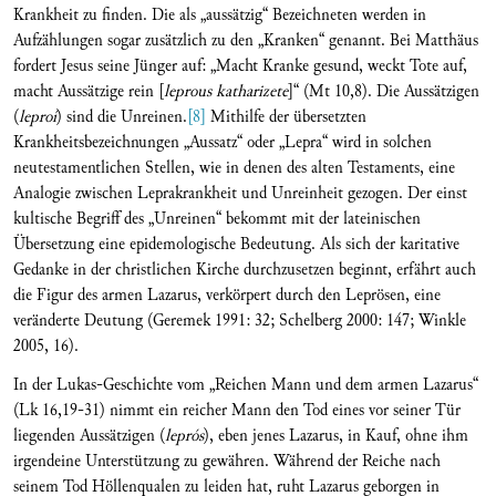
Krankheit zu finden. Die als „aussätzig“ Bezeichneten werden in
Aufzählungen sogar zusätzlich zu den „Kranken“ genannt. Bei Matthäus
fordert Jesus seine Jünger auf: „Macht Kranke gesund, weckt Tote auf,
macht Aussätzige rein [
leprous katharizete
]“ (Mt 10,8). Die Aussätzigen
(
leproí
) sind die Unreinen.
[8]
Mithilfe der übersetzten
Krankheitsbezeichnungen „Aussatz“ oder „Lepra“ wird in solchen
neutestamentlichen Stellen, wie in denen des alten Testaments, eine
Analogie zwischen Leprakrankheit und Unreinheit gezogen. Der einst
kultische Begriff des „Unreinen“ bekommt mit der lateinischen
Übersetzung eine epidemologische Bedeutung. Als sich der karitative
Gedanke in der christlichen Kirche durchzusetzen beginnt, erfährt auch
die Figur des armen Lazarus, verkörpert durch den Leprösen, eine
veränderte Deutung (Geremek 1991: 32; Schelberg 2000: 147; Winkle
2005, 16).
In der Lukas-Geschichte vom „Reichen Mann und dem armen Lazarus“
(Lk 16,19-31) nimmt ein reicher Mann den Tod eines vor seiner Tür
liegenden Aussätzigen (
leprós
), eben jenes Lazarus, in Kauf, ohne ihm
irgendeine Unterstützung zu gewähren. Während der Reiche nach
seinem Tod Höllenqualen zu leiden hat, ruht Lazarus geborgen in