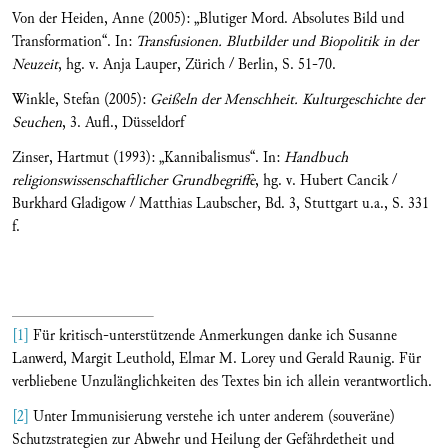
Von der Heiden, Anne (2005): „Blutiger Mord. Absolutes Bild und
Transformation“. In:
Transfusionen. Blutbilder und Biopolitik in der
Neuzeit
, hg. v. Anja Lauper, Zürich / Berlin, S. 51-70.
Winkle, Stefan (2005):
Geißeln der Menschheit. Kulturgeschichte der
Seuchen
, 3. Aufl., Düsseldorf
Zinser, Hartmut (1993): „Kannibalismus“. In:
Handbuch
religionswissenschaftlicher Grundbegriffe
, hg. v. Hubert Cancik /
Burkhard Gladigow / Matthias Laubscher, Bd. 3, Stuttgart u.a., S. 331
f.
[1]
Für kritisch-unterstützende Anmerkungen danke ich Susanne
Lanwerd, Margit Leuthold, Elmar M. Lorey und Gerald Raunig. Für
verbliebene Unzulänglichkeiten des Textes bin ich allein verantwortlich.
[2]
Unter Immunisierung verstehe ich unter anderem (souveräne)
Schutzstrategien zur Abwehr und Heilung der Gefährdetheit und