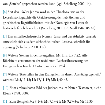
von „Seuche“ gesprochen werden kann (vgl. Schelberg 2000: 14).
[6]
Seit den 1960er Jahren wird in der Theologie wie in der
Leprahistoriographie die Gleichsetzung der hebräischen und
griechischen Begrifflichkeiten mit der Nosologie von Lepra als
historisch falsch bezeichnet (Schelberg 200: 116; Seidl 1982: 86-88).
[7]
Das mittelhochdeutsche Nomen
ûzsaz
und das Adjektiv
uzsetzic
entwickelt sich aus dem althochdeutschen
ûzsâzeo
, wörtlich für
aussässig
(Schelberg 2000: 117).
[8]
Weitere Stellen in den Evangelien: Mt 11,5; Lk 7,22. Alle
Bibelzitate entstammen der revidierten Lutherübersetzung der
Evangelischen Kirche Deutschlands von 1984.
[9]
Weitere Textstellen in den Evangelien, in denen Aussätzige „geheilt“
werden: Lk 5,12-15; Lk 17,11-19; Mk 1,40-45.
[10]
Zum ambivalenten Bild des Judentums im Neuen Testament, siehe
Ebach (1988: 300).
[11]
Zum Beispiel: Mt 9,1-8; Mt 9,19-21; Mt 9,27-34; Mt 15,30.