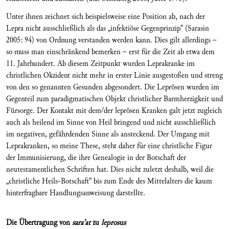
Unter ihnen zeichnet sich beispielsweise eine Position ab, nach der
Lepra nicht ausschließlich als das „infektiöse Gegenprinzip“ (Sarasin
2005: 94) von Ordnung verstanden werden kann. Dies gilt allerdings –
so muss man einschränkend bemerken – erst für die Zeit ab etwa dem
11. Jahrhundert. Ab diesem Zeitpunkt wurden Leprakranke im
christlichen Okzident nicht mehr in erster Linie ausgestoßen und streng
von den so genannten Gesunden abgesondert. Die Leprösen wurden im
Gegenteil zum paradigmatischen Objekt christlicher Barmherzigkeit und
Fürsorge. Der Kontakt mit dem/der leprösen Kranken galt jetzt zugleich
auch als heilend im Sinne von Heil bringend und nicht ausschließlich
im negativen, gefährdenden Sinne als ansteckend. Der Umgang mit
Leprakranken, so meine These, steht daher für eine christliche Figur
der Immunisierung, die ihre Genealogie in der Botschaft der
neutestamentlichen Schriften hat. Dies nicht zuletzt deshalb, weil die
„christliche Heils-Botschaft“ bis zum Ende des Mittelalters die kaum
hinterfragbare Handlungsanweisung darstellte.
Die Übertragung von
sara’at
zu
leprosus