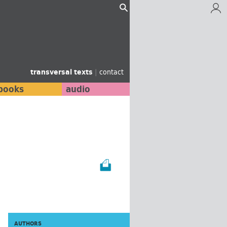
transversal texts
|
contact
books
audio
AUTHORS