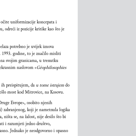
, očite uniformizacije koncepata i
, odreći iz pozicije kritike kao što je
jelaza potrebno je uvijek iznova
 1993. godine, to je značilo misliti
u na svojim granicama, u trenutku
prekrasnim naslovom «
Géophilosophies
 ih preispitujem, da
u tome istrajem
do
prešlo most kod Mitrovice, na Kosovu.
Druge Evrope», osobito njenih
i) zabranjenog, koji je nametnula logika
ništa se, na žalost, nije desilo što bi
ti i razumjeti jedno društvo,
pasno. Jednako je neodgovorno i opasno