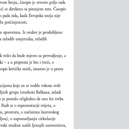
vom broju, časopis je otvorio polje rada
ući se direktno sa pitanjem rata. Časopis
 pada zida, kada Evropska unija nije
lu potčinjenosti.
 u sporovima. Iz ovakve je produbljene
nja mladih umjetnika, mladih
jek težio da bude mjesto za prevodjenje, a
i – a u pripremi je bio i treći, o
is kritičke misli, izrastao je u pravu
kcijama koje su se vodile tokom ovih
iljnih grupa (studenti Balkana, mladi
o je postalo očigledno da ono što treba
adi se o reprezentaciji svijeta, o
u, prostoru, o načinima žanrovskog
ljna), o uspostavljanju cirkulacije
aki student naših ljetnjih univerziteta,