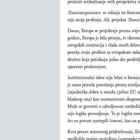
prezirati artikulisanje ovih perspektiva
Transeuropéennes
se oslanja na francusk
nije moja profesija. Ali, projekat
Transe
Danas, Evropa se projektuje prema
svij
godine, Evropa je bila pitanje, rt okre
evropskih institucija i vlada starih dr
povežu svoju prošlost sa evropskom sad
društva koja potiskuju jedan dio proživl
oporavio proširenjem.
Institucionalni izbor nije ležao u biran
je sama priroda ponašanja prema zemlja
(zajednička dobra u smislu cjeline EU z
hladnog rata) kao normativnim skupom
Može se govoriti o odredjenom simbolič
nije logika prevodjenja. To je logika raz
što su potom nastupili lomovi, kao na pr
Kroz proces masovnog pridruživanja, Evr
predložila svojim susjedima («evropska p