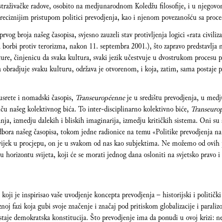
istraživačke radove, osobito na medjunarodnom Koledžu filosofije, i u njego
 preciznijim pristupom politici prevodjenja, kao i njenom povezanošću sa proc
vog broja našeg časopisa, svjesno zauzeli stav protivljenja logici «rata civiliz
 borbi protiv terorizma, nakon 11. septembra 2001.), što zapravo predstavlja 
ture, činjenicu da svaka kultura, svaki jezik učestvuje u dvostrukom procesu p
a obradjuje svaku kulturu, održava je otvorenom, i koja, zatim, sama postaje p
usrete i nomadski časopis,
Transeuropéenne
je u središtu prevodjenja, u me
iču našeg kolektivnog bića. To inter-disciplinarno kolektivno biće,
Transeuro
nja, izmedju dalekih i bliskih imaginarija, izmedju kritičkih sistema. Oni su
dbora našeg časopisa, tokom jedne radionice na temu «Politike prevodjenja n
uvijek u procjepu, on je u svakom od nas kao subjektima. Ne možemo od ovih pr
, u horizontu svijeta, koji će se morati jednog dana osloniti na svjetsko pravo
, koji je inspirisao vaše uvodjenje koncepta prevodjenja – historijski i politič
znoj fazi koja gubi svoje značenje i značaj pod pritiskom globalizacije i paral
ostaje demokratska konstitucija. Što prevodjenje ima da ponudi u ovoj krizi: ne