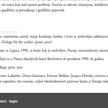
d centra koji zrači prema periferiji. Suočen sa takvom situacijom, kolektiv
radilište za prevodjenje i gradilišta prijevoda.
 «mješavinu, nered, stanje konfuzije, borbu» i često je nedovoljno adekvatno
č, «Eulogy for the
mêlée» (prim. prev)
dnju sa
Lignes
, 1990., u broju koji je naslovljen »Nacije, nacionalnosti, nacio
oji su u Parizu objavljivali braća Berelowitz do preokreta 1990.-ih godina
 kupi, prim. prev.
ue-Labarthe, Denis Guénoun, Etienne Balibar, Jacques Derrida, citiraću sam
lost napušten, bez sumnje, usljed obeshrabrenosti pravcem kojim je Evropa tad
tact
login