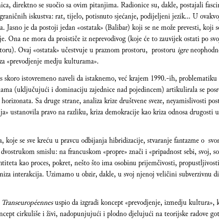
onica, direktno se suočio sa ovim pitanjima. Radionice su, dakle, postajali fasc
graničnih iskustva: rat, tijelo, potisnuto sjećanje, podijeljeni jezik… U ovakvo
. Jasno je da postoji jedan «ostatak» (Balibar) koji se ne može prevesti, koji 
. Ona ne mora da proističe iz neprevodivog (koje će to zauvijek ostati po svoj
storu). Ovaj «ostatak» učestvuje u praznom prostoru, prostoru
igre
neophodne 
o za «prevodjenje medju kulturama».
s skoro istovremeno naveli da istaknemo, već krajem 1990.-ih, problematiku p
ama (uključujući i dominaciju zajednice nad pojedincem) artikulirala se pos
 horizonata. Sa druge strane, analiza krize društvene sveze, neyamislivosti po
ja» ustanovila pravo na razliku, kriza demokracije kao kriza odnosa drugosti u 
a, koje se sve kreću u pravcu odbijanja hibridizacije, stvaranje fantazme o s
 dvostrukom smislu: na francuskom «propre» znači i «pripadnost sebi, svoj, sops
titeta kao proces, pokret, nešto što ima osobinu prijemčivosti, propustljivosti
u niza interakcija. Uzimamo u obzir, dakle, u svoj njenoj veličini subverzivnu 
,
Transeuropéennes
uspio da izgradi koncept «prevodjenje, izmedju kultura», k
cept cirkuliše i živi, nadopunjujući i plodno djelujući na teorijske radove go