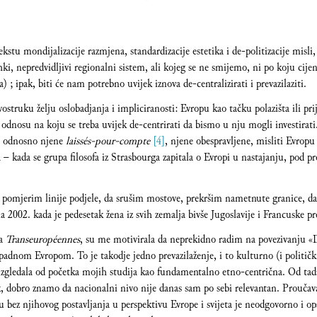
kstu mondijalizacije razmjena, standardizacije estetika i de-politizacije misli
ki, nepredvidljivi regionalni sistem, ali kojeg se ne smijemo, ni po koju cijenu
a) ; ipak, biti će nam potrebno uvijek iznova de-centralizirati i prevazilaziti.
ostruku želju oslobadjanja i impliciranosti: Evropu kao tačku polazišta ili pri
 odnosu na koju se treba uvijek de-centrirati da bismo u nju mogli investirati.
i, odnosno njene
laissés-pour-compte
[4]
, njene obespravljene, misliti Evrop
a – kada se grupa filosofa iz Strasbourga zapitala o Evropi u nastajanju, pod 
a pomjerim linije podjele, da srušim mostove, prekršim nametnute granice, da
a 2002. kada je pedesetak žena iz svih zemalja bivše Jugoslavije i Francuske 
ja
Transeuropéennes
, su me motivirala da neprekidno radim na povezivanju «
apadnom Evropom. To je takodje jedno prevazilaženje, i to kulturno (i političk
 izgledala od početka mojih studija kao fundamentalno etno-centrična. Od tada, 
ak, dobro znamo da nacionalni nivo nije danas sam po sebi relevantan. Proučava
bez njihovog postavljanja u perspektivu Evrope i svijeta je neodgovorno i o