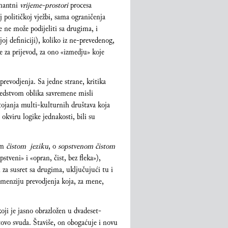
inantni
vrijeme-prostori
procesa
j političkoj vježbi, sama ograničenja
se ne može podijeliti sa drugima, i
oj definiciji), koliko iz ne-prevedenog,
za prijevod, za ono «izmedju» koje
revodjenja. Sa jedne strane, kritika
redstvom oblika savremene misli
stojanja multi-kulturnih društava koja
okviru logike jednakosti, bili su
vom
čistom jeziku
, o
sopstvenom čistom
tveni» i «opran, čist, bez fleka»),
 za susret sa drugima, uključujući tu i
dimenziju prevodjenja koja, za mene,
oji je jasno obrazložen u dvadeset-
tovo svuda. Štaviše, on obogaćuje i novu