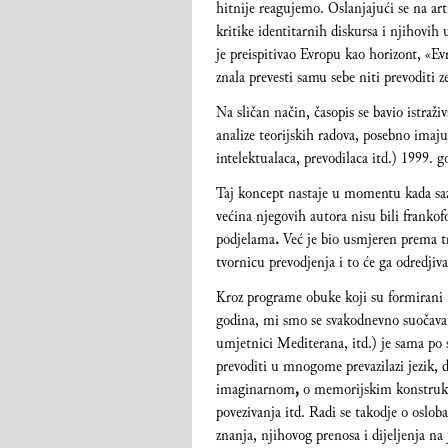
hitnije reagujemo. Oslanjajući se na art
kritike identitarnih diskursa i njihovih
je preispitivao Evropu kao horizont, «E
znala prevesti samu sebe niti prevoditi
Na sličan način, časopis se bavio istraž
analize teorijskih radova, posebno ima
intelektualaca, prevodilaca itd.) 1999. 
Taj koncept nastaje u momentu kada saz
većina njegovih autora nisu bili frankofo
podjelama
.
Već je bio usmjeren prema tra
tvornicu prevodjenja i to će ga odredjiv
Kroz programe obuke koji su formirani 1
godina, mi smo se svakodnevno suočavali
umjetnici Mediterana, itd.) je sama po s
prevoditi u mnogome prevazilazi jezik, d
imaginarnom
,
o memorijskim konstrukc
povezivanja itd. Radi se takodje o osloba
znanja, njihovog prenosa i dijeljenja n