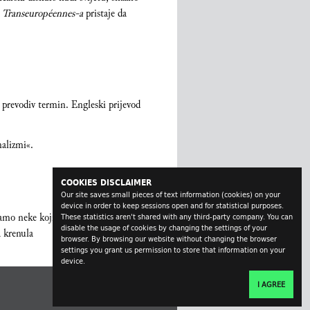
u
Transeuropéennes-a
pristaje da
 prevodiv termin. Engleski prijevod
nalizmi«.
COOKIES DISCLAIMER
Our site saves small pieces of text information (cookies) on your
device in order to keep sessions open and for statistical purposes.
o neke koji su se udružili i osnovali
These statistics aren't shared with any third-party company. You can
disable the usage of cookies by changing the settings of your
a krenula
browser. By browsing our website without changing the browser
settings you grant us permission to store that information on your
device.
I AGREE