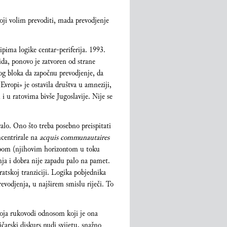
koji volim prevoditi, mada prevodjenje
ipima logike centar-periferija. 1993.
ida, ponovo je zatvoren od strane
nog bloka da započnu prevodjenje, da
vropi» je ostavila društva u amneziji,
 i u ratovima bivše Jugoslavije. Nije se
ralo. Ono što treba posebno preispitati
centrirale na
acquis communautaires
vropom (njihovim horizontom u toku
nja i dobra nije zapadu palo na pamet.
tskoj tranziciji. Logika pobjednika
prevodjenja, u najširem smislu riječi. To
koja rukovodi odnosom koji je ona
čarski diskurs nudi svijetu, snažno