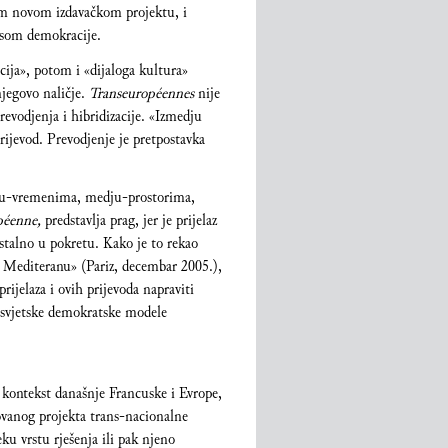
vom novom izdavačkom projektu, i
esom
demokracije.
acija», potom i «dijaloga kultura»
njegovo naličje.
Transeuropéennes
nije
revodjenja i hibridizacije. «Izmedju
rijevod. Prevodjenje je pretpostavka
dju-vremenima, medju-prostorima,
péenne,
predstavlja prag, jer je prijelaz
 stalno u pokretu. Kako je to rekao
a Mediteranu» (Pariz, decembar 2005.),
ijelaza i ovih prijevoda napraviti
 i svjetske demokratske modele
ki kontekst današnje Francuske i Evrope,
izovanog projekta trans-nacionalne
ku vrstu rješenja ili pak njeno