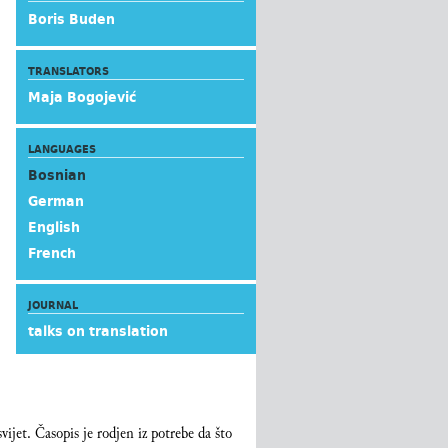
Boris Buden
TRANSLATORS
Maja Bogojević
LANGUAGES
Bosnian
German
English
French
JOURNAL
talks on translation
svijet. Časopis je rodjen iz potrebe da što