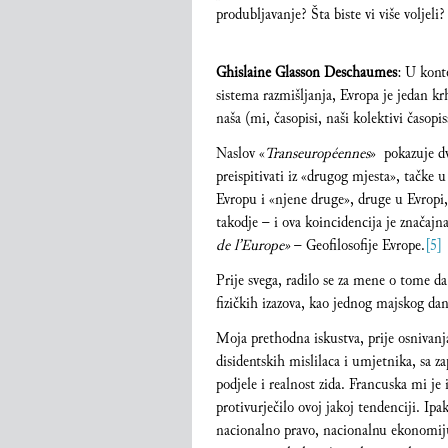
produbljavanje? Šta biste vi više voljeli?
Ghislaine Glasson Deschaumes
: U konte
sistema razmišljanja, Evropa je jedan krh
naša (mi, časopisi, naši kolektivi časopis
Naslov «
Transeuropéennes
» pokazuje dv
preispitivati iz «drugog mjesta», tačke u
Evropu i «njene druge», druge u Evrop
takodje – i ova koincidencija je značajn
de l’Europe»
– Geofilosofije Evrope.
[5]
Prije svega, radilo se za mene o tome d
fizičkih izazova, kao jednog majskog dan
Moja prethodna iskustva, prije osnivan
disidentskih mislilaca i umjetnika, sa z
podjele i realnost zida. Francuska mi je
protivurječilo ovoj jakoj tendenciji. Ip
nacionalno pravo, nacionalnu ekonomiju 