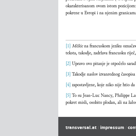
okarakterisanom ovom istom pozicijom: o
pokrene u Evropi i na njenim granicama g
[1]
Mêlée
na francuskom jeziku označava
teksta, takodje, zadržava francusku rije
[2]
Upravo ovo pitanje je otpočelo sara
[3]
Takodje naslov izvanrednog časopisa k
[4]
zapostavljene, koje niko nije htio da
[5]
To su Jean-Luc Nancy, Philippe Laco
pokret misli, osobito plodan, ali na ža
transversal.at
impressum
con