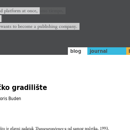
ión y plataforma al mismo tiempo,
nd platform at once,
rrá convertirse en una editorial.
 wants to become a publishing company.
blog
journal
ko gradilište
Boris Buden
 što je glavni zadatak
Transeuropéenes-
a od samog početka, 1993.