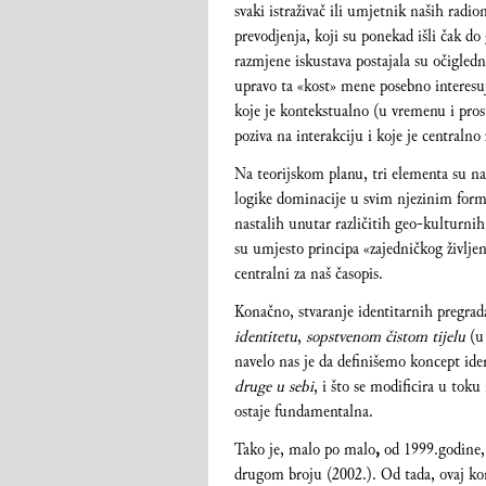
svaki istraživač ili umjetnik naših radi
prevodjenja, koji su ponekad išli čak do 
razmjene iskustava postajala su očigledna
upravo ta «kost» mene posebno interesuje
koje je kontekstualno (u vremenu i pro
poziva na interakciju i koje je centraln
Na teorijskom planu, tri elementa su na
logike dominacije u svim njezinim form
nastalih unutar različitih geo-kulturnih
su umjesto principa «zajedničkog življen
centralni za naš časopis.
Konačno, stvaranje identitarnih pregrad
identitetu
,
sopstvenom čistom tijelu
(u
navelo nas je da definišemo koncept iden
druge u sebi
, i što se modificira u tok
ostaje fundamentalna.
Tako je, malo po malo
,
od 1999.godine
drugom broju (2002.). Od tada, ovaj kon