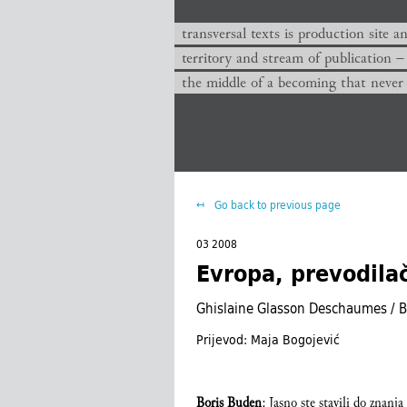
transversal texts es sitio de producc
transversal texts is production site a
territorio y corriente de publicación −
territory and stream of publication −
el medio de un devenir que nunca que
the middle of a becoming that never
Go back to previous page
03 2008
Evropa, prevodilač
Ghislaine Glasson Deschaumes / 
Prijevod: Maja Bogojević
Boris Buden
: Jasno ste stavili do znanja