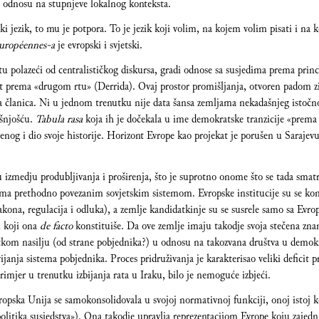
 u odnosu na stupnjeve lokalnog konteksta.
i jezik, to mu je potpora. To je jezik koji volim, na kojem volim pisati i na 
uropéennes-a
je evropski i svjetski.
etu polazeći od centralističkog diskursa, gradi odnose sa susjedima prema princ
nut prema «drugom rtu» (Derrida). Ovaj prostor promišljanja, otvoren padom z
žava članica. Ni u jednom trenutku nije data šansa zemljama nekadašnjeg istoč
ašnjošću.
Tabula rasa
koja ih je dočekala u ime demokratske tranzicije «prema E
jenog i dio svoje historije. Horizont Evrope kao projekat je porušen u Sarajevu
ju izmedju produbljivanja i proširenja, što je suprotno onome što se tada smat
ma prethodno povezanim sovjetskim sistemom. Evropske institucije su se kon
akona, regulacija i odluka), a zemlje kandidatkinje su se susrele samo sa E
 koji ona
de facto
konstituiše. Da ove zemlje imaju takodje svoja stečena zna
kom nasilju (od strane pobjednika?) u odnosu na takozvana društva u demokra
vijanja sistema pobjednika. Proces pridruživanja je karakterisao veliki deficit 
imjer u trenutku izbijanja rata u Iraku, bilo je nemoguće izbjeći.
opska Unija se samokonsolidovala u svojoj normativnoj funkciji, onoj istoj 
olitika susjedstva»). Ona takodje upravlja reprezentacijom Evrope koju zajedni