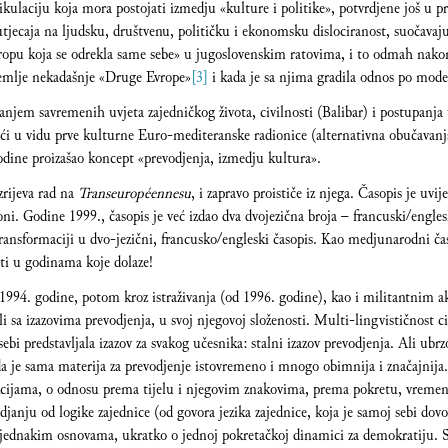
ikulaciju koja mora postojati izmedju «kulture i politike», potvrdjene još u pr
 utjecaja na ljudsku, društvenu, političku i ekonomsku dislociranost, suočavaj
vropu koja se odrekla same sebe» u jugoslovenskim ratovima, i to odmah nakon
 zemlje nekadašnje «Druge Evrope»
[3]
i kada je sa njima gradila odnos po mode
ivanjem savremenih uvjeta zajedničkog života, civilnosti (Balibar) i postupanja
jući u vidu prve kulturne Euro-mediteranske radionice (alternativna obučava
godine proizašao koncept «prevodjenja, izmedju kultura».
rijeva rad na
Transeuropéennesu
, i zapravo proističe iz njega. Časopis je uvi
ni. Godine 1999., časopis je već izdao dva dvojezična broja – francuski/englesk
nsformaciji u dvo-jezični, francusko/engleski časopis. Kao medjunarodni časop
ati u godinama koje dolaze!
994. godine, potom kroz istraživanja (od 1996. godine), kao i militantnim a
 sa izazovima prevodjenja, u svoj njegovoj složenosti. Multi-lingvističnost c
ebi predstavljala izazov za svakog učesnika: stalni izazov prevodjenja. Ali ubrz
a je sama materija za prevodjenje istovremeno i mnogo obimnija i značajnija. R
ijama, o odnosu prema tijelu i njegovim znakovima, prema pokretu, vremen
djanju od logike zajednice (od govora jezika zajednice, koja je samoj sebi dovo
a jednakim osnovama, ukratko o jednoj pokretačkoj dinamici za demokratiju. Sv