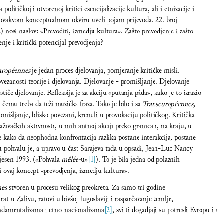
olitičkoj i otvorenoj kritici esencijalizacije kultura, ali i etnizacije i
u ovakvom konceptualnom okviru uveli pojam prijevoda. 22. broj
2) nosi naslov: «Prevoditi, izmedju kultura». Zašto prevodjenje i zašto
enje i kritički potencijal prevodjenja?
uropéennes
je jedan proces djelovanja, pomjeranje kritičke misli.
vezanosti teorije i djelovanja. Djelovanje - promišljanje. Djelovanje
tiče djelovanje. Refleksija je za akciju «putanja pâda», kako je to izrazio
emu treba da teži muzička fraza. Tako je bilo i sa
Transeuropéennes,
omišljanje, blisko povezani, krenuli u provokaciju političkog. Kritička
raživačkih aktivnosti, u militantnoj akciji preko granica i, na kraju, u
 kako da neophodna konfrontacija razlika postane interakcija, postane
u pohvalu je, a upravo u čast Sarajeva tada u opsadi, Jean-Luc Nancy
 jesen 1993. («Pohvala
mêlée-
u»
[1]
). To je bila jedna od polaznih
i ovaj koncept «prevodjenja, izmedju kultura».
nes
stvoren u procesu velikog preokreta. Za samo tri godine
rat u Zalivu, ratovi u bivšoj Jugoslaviji i rasparčavanje zemlje,
fundamentalizama i etno-nacionalizama
[2]
, svi ti dogadjaji su potresli Evropu i 