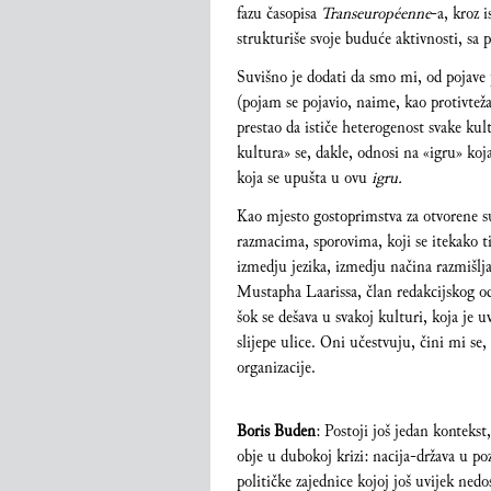
fazu časopisa
Transeuropéenne
-a, kroz 
strukturiše svoje buduće aktivnosti, sa
Suvišno je dodati da smo mi, od pojave pr
(pojam se pojavio, naime, kao protivteža
prestao da ističe heterogenost svake kul
kultura» se, dakle, odnosi na «igru» koj
koja se upušta u ovu
igru.
Kao mjesto gostoprimstva za otvorene s
razmacima, sporovima, koji se itekako t
izmedju jezika, izmedju načina razmišlja
Mustapha Laarissa, član redakcijskog o
šok se dešava u svakoj kulturi, koja je 
slijepe ulice. Oni učestvuju, čini mi se
organizacije.
Boris Buden
: Postoji još jedan kontekst
obje u dubokoj krizi: nacija-država u po
političke zajednice kojoj još uvijek ned