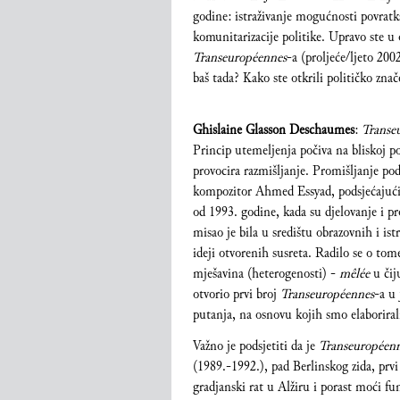
godine: istraživanje mogućnosti povratka p
komunitarizacije politike. Upravo ste 
Transeuropéennes
-a (proljeće/ljeto 200
baš tada? Kako ste otkrili političko znač
Ghislaine Glasson Deschaumes
:
Transe
Princip utemeljenja počiva na bliskoj po
provocira razmišljanje. Promišljanje pods
kompozitor Ahmed Essyad, podsjećajući č
od 1993. godine, kada su djelovanje i pr
misao je bila u središtu obrazovnih i ist
ideji otvorenih susreta.
Radilo se o tome
mješavina (heterogenosti) -
mêlée
u čij
otvorio prvi broj
Transeuropéennes
-a u
putanja, na osnovu kojih smo elaboriral
Važno je podsjetiti da je
Transeuropéen
(1989.-1992.), pad Berlinskog zida, prvi 
gradjanski rat u Alžiru i porast moći 