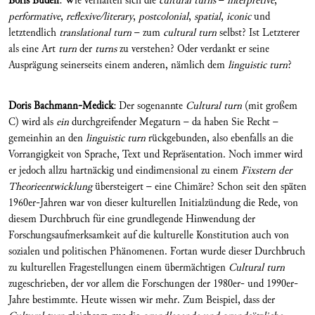
Boris Buden
: Wie verhalten sich die
cultural turns
–
interpretive
,
performative
,
reflexive/literary
,
postcolonial
,
spatial
,
iconic
und
letztendlich
translational
turn
– zum
cultural turn
selbst? Ist Letzterer
als eine Art
turn
der
turns
zu verstehen? Oder verdankt er seine
Ausprägung seinerseits einem anderen, nämlich dem
linguistic turn
?
Doris Bachmann-Medick
: Der sogenannte
Cultural
turn
(mit großem
C) wird als
ein
durchgreifender Megaturn – da haben Sie Recht –
gemeinhin an den
linguistic turn
rückgebunden, also ebenfalls an die
Vorrangigkeit von Sprache, Text und Repräsentation. Noch immer wird
er jedoch allzu hartnäckig und eindimensional zu einem
Fixstern der
Theorieentwicklung
übersteigert – eine Chimäre? Schon seit den späten
1960er-Jahren war von dieser kulturellen Initialzündung die Rede, von
diesem Durchbruch für eine grundlegende Hinwendung der
Forschungsaufmerksamkeit auf die kulturelle Konstitution auch von
sozialen und politischen Phänomenen. Fortan wurde dieser Durchbruch
zu kulturellen Fragestellungen einem übermächtigen
Cultural turn
zugeschrieben, der vor allem die Forschungen der 1980er- und 1990er-
Jahre bestimmte. Heute wissen wir mehr. Zum Beispiel, dass der