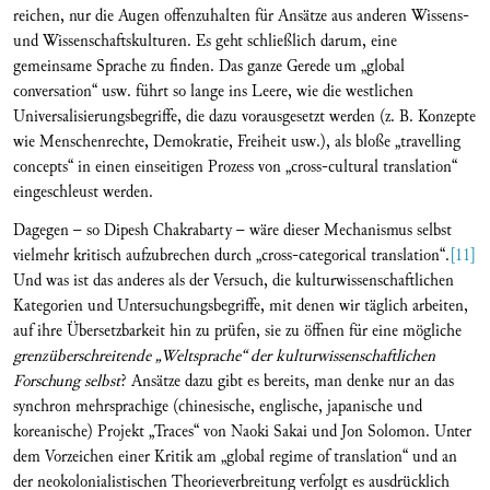
reichen, nur die Augen offenzuhalten für Ansätze aus anderen Wissens-
und Wissenschaftskulturen. Es geht schließlich darum, eine
gemeinsame Sprache zu finden. Das ganze Gerede um „global
conversation“ usw. führt so lange ins Leere, wie die westlichen
Universalisierungsbegriffe, die dazu vorausgesetzt werden (z. B. Konzepte
wie Menschenrechte, Demokratie, Freiheit usw.), als bloße „travelling
concepts“ in einen einseitigen Prozess von „cross-cultural translation“
eingeschleust werden.
Dagegen – so Dipesh Chakrabarty – wäre dieser Mechanismus selbst
vielmehr kritisch aufzubrechen durch „cross-categorical translation“.
[11]
Und was ist das anderes als der Versuch, die kulturwissenschaftlichen
Kategorien und Untersuchungsbegriffe, mit denen wir täglich arbeiten,
auf ihre Übersetzbarkeit hin zu prüfen, sie zu öffnen für eine mögliche
grenzüberschreitende „Weltsprache“ der kulturwissenschaftlichen
Forschung selbst
? Ansätze dazu gibt es bereits, man denke nur an das
synchron mehrsprachige (chinesische, englische, japanische und
koreanische) Projekt „Traces“ von Naoki Sakai und Jon Solomon. Unter
dem Vorzeichen einer Kritik am „global regime of translation“ und an
der neokolonialistischen Theorieverbreitung verfolgt es ausdrücklich