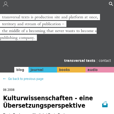
transversal texts is production site and platform at once,
transversal texts ist Produktionsort und Plattform zugleich,
territory and stream of publication −
Territorium und Strom der Veröffentlichung −
the middle of a becoming that never wants to become a
die Mitte eines Werdens, das niemals zum Verlag werden will.
publishing company.
transversal texts
|
contact
blog
journal
books
audio
Go back to previous page
06 2008
Kulturwissenschaften - eine
Übersetzungsperspektive