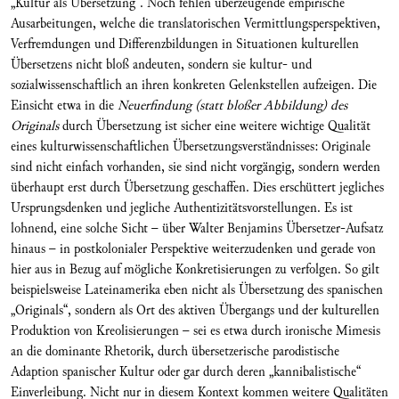
„Kultur als Übersetzung“. Noch fehlen überzeugende empirische
Ausarbeitungen, welche die translatorischen Vermittlungsperspektiven,
Verfremdungen und Differenzbildungen in Situationen kulturellen
Übersetzens nicht bloß andeuten, sondern sie kultur- und
sozialwissenschaftlich an ihren konkreten Gelenkstellen aufzeigen. Die
Einsicht etwa in die
Neuerfindung (statt bloßer Abbildung) des
Originals
durch Übersetzung ist sicher eine weitere wichtige Qualität
eines kulturwissenschaftlichen Übersetzungsverständnisses: Originale
sind nicht einfach vorhanden, sie sind nicht vorgängig, sondern werden
überhaupt erst durch Übersetzung geschaffen. Dies erschüttert jegliches
Ursprungsdenken und jegliche Authentizitätsvorstellungen. Es ist
lohnend, eine solche Sicht – über Walter Benjamins Übersetzer-Aufsatz
hinaus – in postkolonialer Perspektive weiterzudenken und gerade von
hier aus in Bezug auf mögliche Konkretisierungen zu verfolgen. So gilt
beispielsweise Lateinamerika eben nicht als Übersetzung des spanischen
„Originals“, sondern als Ort des aktiven Übergangs und der kulturellen
Produktion von Kreolisierungen – sei es etwa durch ironische Mimesis
an die dominante Rhetorik, durch übersetzerische parodistische
Adaption spanischer Kultur oder gar durch deren „kannibalistische“
Einverleibung. Nicht nur in diesem Kontext kommen weitere Qualitäten