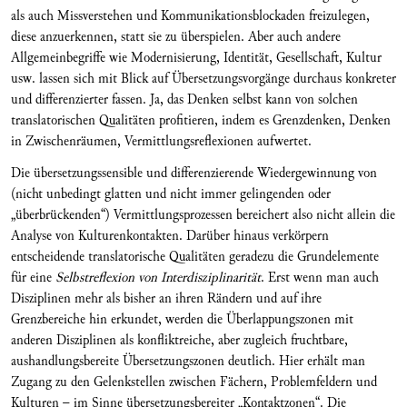
als auch Missverstehen und Kommunikationsblockaden freizulegen,
diese anzuerkennen, statt sie zu überspielen. Aber auch andere
Allgemeinbegriffe wie Modernisierung, Identität, Gesellschaft, Kultur
usw. lassen sich mit Blick auf Übersetzungsvorgänge durchaus konkreter
und differenzierter fassen. Ja, das Denken selbst kann von solchen
translatorischen Qualitäten profitieren, indem es Grenzdenken, Denken
in Zwischenräumen, Vermittlungsreflexionen aufwertet.
Die übersetzungssensible und differenzierende Wiedergewinnung von
(nicht unbedingt glatten und nicht immer gelingenden oder
„überbrückenden“) Vermittlungsprozessen bereichert also nicht allein die
Analyse von Kulturenkontakten. Darüber hinaus verkörpern
entscheidende translatorische Qualitäten geradezu die Grundelemente
für eine
Selbstreflexion von Interdisziplinarität
. Erst wenn man auch
Disziplinen mehr als bisher an ihren Rändern und auf ihre
Grenzbereiche hin erkundet, werden die Überlappungszonen mit
anderen Disziplinen als konfliktreiche, aber zugleich fruchtbare,
aushandlungsbereite Übersetzungszonen deutlich. Hier erhält man
Zugang zu den Gelenkstellen zwischen Fächern, Problemfeldern und
Kulturen – im Sinne übersetzungsbereiter „Kontaktzonen“. Die