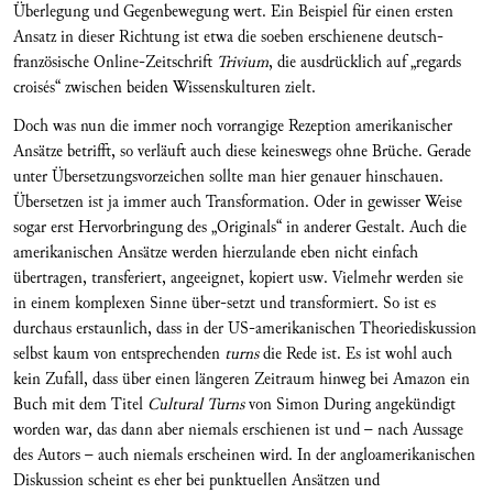
Überlegung und Gegenbewegung wert. Ein Beispiel für einen ersten
Ansatz in dieser Richtung ist etwa die soeben erschienene deutsch-
französische Online-Zeitschrift
Trivium
, die ausdrücklich auf „regards
croisés“ zwischen beiden Wissenskulturen zielt.
Doch was nun die immer noch vorrangige Rezeption amerikanischer
Ansätze betrifft, so verläuft auch diese keineswegs ohne Brüche. Gerade
unter Übersetzungsvorzeichen sollte man hier genauer hinschauen.
Übersetzen ist ja immer auch Transformation. Oder in gewisser Weise
sogar erst Hervorbringung des „Originals“ in anderer Gestalt. Auch die
amerikanischen Ansätze werden hierzulande eben nicht einfach
übertragen, transferiert, angeeignet, kopiert usw. Vielmehr werden sie
in einem komplexen Sinne über-setzt und transformiert. So ist es
durchaus erstaunlich, dass in der US-amerikanischen Theoriediskussion
selbst kaum von entsprechenden
turns
die Rede ist. Es ist wohl auch
kein Zufall, dass über einen längeren Zeitraum hinweg bei Amazon ein
Buch mit dem Titel
Cultural Turns
von Simon During angekündigt
worden war, das dann aber niemals erschienen ist und – nach Aussage
des Autors – auch niemals erscheinen wird. In der angloamerikanischen
Diskussion scheint es eher bei punktuellen Ansätzen und