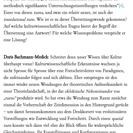
methodisch signifikanten Untersuchungseinstellungen verdichten“
[4]
.
Einer von diesen
turns
, und zwar ein relativ neuer, ist auch der
translational turn
. Wie ist es zu dieser Übersetzungswende gekommen?
Auf welche kulturwissenschaftlichen Fragen bietet der Begriff der
Übersetzung eine Antwort? Für welche Wissensprobleme verspricht er
eine Lösung?
Doris Bachmann-Medick
: Schreitet denn unser Wissen über Kultur
überhaupt voran? Kulturwissenschaftliche Erkenntnisse wachsen ja
nicht Sprosse für Sprosse über eine Fortschrittsleiter von Paradigmen,
die aufeinander folgen und sich ablösen. Eher entspringen sie den
immer wieder neuen Wendungen der theoretischen Aufmerksamkeit in
einer Theorielandschaft, in der das
eklektische Nebeneinander von
„turns“
produktiv wird. So hat etwa die Wendung zum Raum zunächst
einmal die Vorherrschaft der Zeitdimension in den Hintergrund gerückt
– um damit herauszukommen aus dem Denkkorsett von evolutionären
Vorstellungen wie Entwicklung und Fortschritt. Durch einen
spatial
turn
konnte sich dann viel eher der Blick öffnen für widersprüchliche
Gleichzeitigkeiten, für Konstellationen und Konfigurationen von