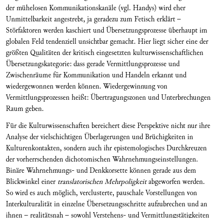
der mühelosen Kommunikationskanäle (vgl. Handys) wird eher
Unmittelbarkeit angestrebt, ja geradezu zum Fetisch erklärt –
Störfaktoren werden kaschiert und Übersetzungsprozesse überhaupt im
globalen Feld tendenziell unsichtbar gemacht. Hier liegt sicher eine der
größten Qualitäten der kritisch eingesetzten kulturwissenschaftlichen
Übersetzungskategorie: dass gerade Vermittlungsprozesse und
Zwischenräume für Kommunikation und Handeln erkannt und
wiedergewonnen werden können. Wiedergewinnung von
Vermittlungsprozessen heißt: Übertragungszonen und Unterbrechungen
Raum geben.
Für die Kulturwissenschaften bereichert diese Perspektive nicht nur ihre
Analyse der vielschichtigen Überlagerungen und Brüchigkeiten in
Kulturenkontakten, sondern auch ihr epistemologisches Durchkreuzen
der vorherrschenden dichotomischen Wahrnehmungseinstellungen.
Binäre Wahrnehmungs- und Denkkorsette können gerade aus dem
Blickwinkel einer
translatorischen Mehrpoligkeit
abgeworfen werden.
So wird es auch möglich, verclusterte, pauschale Vorstellungen von
Interkulturalität in einzelne Übersetzungsschritte aufzubrechen und an
ihnen – realitätsnah – sowohl Verstehens- und Vermittlungstätigkeiten