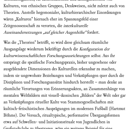
Kulturen, von ethnischen Gruppen, Denkweisen, nicht zuletzt auch von
Theorien. Anstelle hegemonialer, kulturhierarchischer Einordnungen
wären „Kulturen“ hiernach eher im Spannungsfeld einer
Zeitgenossenschaft zu verorten, die
interkulturelle
Auseinandersetzungen „auf gleicher Augenhöhe“
fordert.
Was die „Theorien“ betrifft, so wird diese gleichsam räumliche
Ausgangslage wiederum bekräftigt durch die
Konfiguration der
kulturwissenschaftlichen Forschungsausrichtungen selbst
. Aus ihr
entspringt die spezifische Forschungspraxis, bisher ungesehene oder
ausgeblendete Dimensionen des Kulturellen erkennbar zu machen,
indem sie ungewohnte Beziehungen und Verknüpfungen quer durch die
Disziplinen und Forschungsansätze hindurch herstellt – man denke an
räumliche Verortungen von Erinnerungsakten, an Zusammenhänge von
mentalen Weltbildern mit visuell-ikonischen „Bildern“ der Welt oder gar
an Verknüpfungen ritueller Kulte von Stammesgesellschaften mit
kultisch-fetischistischen Ausprägungen im modernen Fußball (Hartmut
Böhme). Der Versuch, ritualtypische, performative Übergangsformen
etwa auf Schwellen- und Initiationsrituale von Jugendlichen in
Großstadtclubs zu übertragen, wäre ein weiteres Beispiel für eine