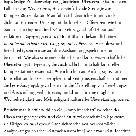
fragwürdige Problemverlagerung betrieben. Übersetzung ist in diesem
Fall ein One-Way-Prozess, eine vereinfachende Strategie zur
Komplexitätsreduktion. Man fühlt sich deutlich erinnert an den
dichotomisierenden Umgang mit kulturellen Differenzen, wie ihn
Samuel Huntingtons Beschwörung eines „clash of civilizations“
verkörpert. Dagegengesetzt hat Homi Bhabha bekanntlich einen
komplexitätserhaltenden Umgang mit Differenzen
– der diese nicht
festschreibt, sondern sie auf ihre Aushandlungsspielräume hin
betrachtet. Wie also sähe eine politische und kulturwissenschaftliche
Übersetzungsstrategie aus, die ausdrücklich am Erhalt kultureller
Komplexität interessiert ist? Wie ich schon am Anfang sagte: Eine
Konstellation der Gleichzeitigkeit und Zeitgenossenschaft scheint hier
die beste Ausgangslage zu bieten für die Herstellung von Beziehungs-
und Aushandlungsverhältnissen, und damit für eine mögliche
Wechselseitigkeit und Mehrpoligkeit kultureller Übersetzungsprozesse.
Braucht man hierfür wirklich die „Komplizenschaft“ zwischen der
Übersetzungsperspektive und einer Kulturwissenschaft im Spektrum
vielfältiger
cultural turns
? Ganz sicher scheinen herkömmliche
Analysekategorien (der Geisteswissenschaften) wie etwa Geist, Identität,