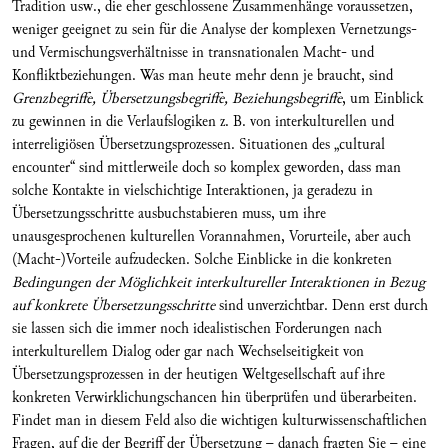
Tradition usw., die eher geschlossene Zusammenhänge voraussetzen,
weniger geeignet zu sein für die Analyse der komplexen Vernetzungs-
und Vermischungsverhältnisse in transnationalen Macht- und
Konfliktbeziehungen. Was man heute mehr denn je braucht, sind
Grenzbegriffe, Übersetzungsbegriffe, Beziehungsbegriffe
, um Einblick
zu gewinnen in die Verlaufslogiken z. B. von interkulturellen und
interreligiösen Übersetzungsprozessen. Situationen des „cultural
encounter“ sind mittlerweile doch so komplex geworden, dass man
solche Kontakte in vielschichtige Interaktionen, ja geradezu in
Übersetzungsschritte ausbuchstabieren muss, um ihre
unausgesprochenen kulturellen Vorannahmen, Vorurteile, aber auch
(Macht-)Vorteile aufzudecken. Solche Einblicke in die konkreten
Bedingungen der Möglichkeit interkultureller Interaktionen in Bezug
auf konkrete Übersetzungsschritte
sind unverzichtbar. Denn erst durch
sie lassen sich die immer noch idealistischen Forderungen nach
interkulturellem Dialog oder gar nach Wechselseitigkeit von
Übersetzungsprozessen in der heutigen Weltgesellschaft auf ihre
konkreten Verwirklichungschancen hin überprüfen und überarbeiten.
Findet man in diesem Feld also die wichtigen kulturwissenschaftlichen
Fragen, auf die der Begriff der Übersetzung – danach fragten Sie – eine