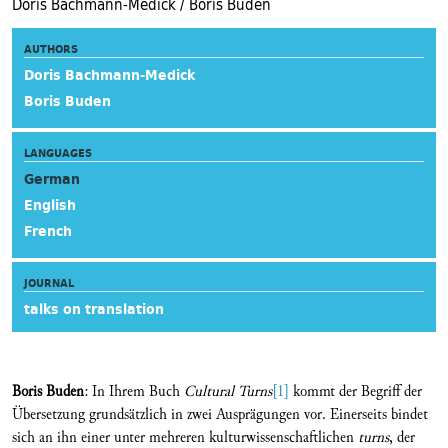
Doris Bachmann-Medick / Boris Buden
AUTHORS
Doris Bachmann-Medick
Boris Buden
LANGUAGES
German
English
French
JOURNAL
talks on translation
Boris Buden
: In Ihrem Buch
Cultural Turns
[1]
kommt der Begriff der
Übersetzung grundsätzlich in zwei Ausprägungen vor. Einerseits bindet
sich an ihn einer unter mehreren kulturwissenschaftlichen
turns
, der