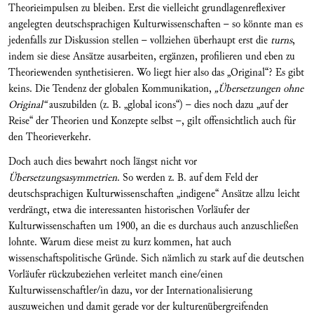
Theorieimpulsen zu bleiben. Erst die vielleicht grundlagenreflexiver
angelegten deutschsprachigen Kulturwissenschaften – so könnte man es
jedenfalls zur Diskussion stellen – vollziehen überhaupt erst die
turns
,
indem sie diese Ansätze ausarbeiten, ergänzen, profilieren und eben zu
Theoriewenden synthetisieren. Wo liegt hier also das „Original“? Es gibt
keins. Die Tendenz der globalen Kommunikation,
„Übersetzungen ohne
Original“
auszubilden (z. B. „global icons“) – dies noch dazu „auf der
Reise“ der Theorien und Konzepte selbst –, gilt offensichtlich auch für
den Theorieverkehr.
Doch auch dies bewahrt noch längst nicht vor
Übersetzungsasymmetrien
. So werden z. B. auf dem Feld der
deutschsprachigen Kulturwissenschaften „indigene“ Ansätze allzu leicht
verdrängt, etwa die interessanten historischen Vorläufer der
Kulturwissenschaften um 1900, an die es durchaus auch anzuschließen
lohnte. Warum diese meist zu kurz kommen, hat auch
wissenschaftspolitische Gründe. Sich nämlich zu stark auf die deutschen
Vorläufer rückzubeziehen verleitet manch eine/einen
Kulturwissenschaftler/in dazu, vor der Internationalisierung
auszuweichen und damit gerade vor der kulturenübergreifenden