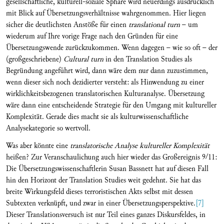
gesellschaftliche, kulturell-soziale Sphäre wird neuerdings ausdrücklich
mit Blick auf Übersetzungsverhältnisse wahrgenommen. Hier liegen
sicher die deutlichsten Anstöße für einen
translational turn
– um
wiederum auf Ihre vorige Frage nach den Gründen für eine
Übersetzungswende zurückzukommen. Wenn dagegen – wie so oft – der
(großgeschriebene)
Cultural turn
in den Translation Studies als
Begründung angeführt wird, dann wäre dem nur dann zuzustimmen,
wenn dieser sich noch dezidierter versteht: als Hinwendung zu einer
wirklichkeitsbezogenen translatorischen Kulturanalyse. Übersetzung
wäre dann eine entscheidende Strategie für den Umgang mit kultureller
Komplexität. Gerade dies macht sie als kulturwissenschaftliche
Analysekategorie so wertvoll.
Was aber könnte eine
translatorische Analyse kultureller Komplexität
heißen? Zur Veranschaulichung auch hier wieder das Großereignis 9/11:
Die Übersetzungswissenschaftlerin Susan Bassnett hat auf diesen Fall
hin den Horizont der Translation Studies weit gedehnt. Sie hat das
breite Wirkungsfeld dieses terroristischen Akts selbst mit dessen
Subtexten verknüpft, und zwar in einer Übersetzungsperspektive.
[7]
Dieser Translationsversuch ist nur Teil eines ganzes Diskursfeldes, in