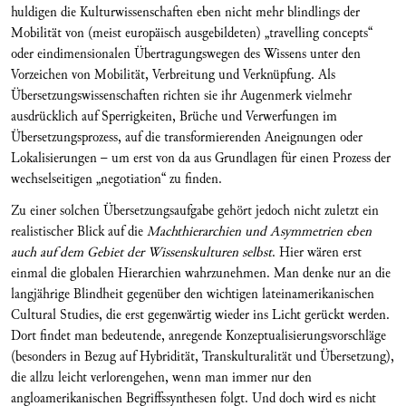
huldigen die Kulturwissenschaften eben nicht mehr blindlings der
Mobilität von (meist europäisch ausgebildeten) „travelling concepts“
oder eindimensionalen Übertragungswegen des Wissens unter den
Vorzeichen von Mobilität, Verbreitung und Verknüpfung. Als
Übersetzungswissenschaften richten sie ihr Augenmerk vielmehr
ausdrücklich auf Sperrigkeiten, Brüche und Verwerfungen im
Übersetzungsprozess, auf die transformierenden Aneignungen oder
Lokalisierungen – um erst von da aus Grundlagen für einen Prozess der
wechselseitigen „negotiation“ zu finden.
Zu einer solchen Übersetzungsaufgabe gehört jedoch nicht zuletzt ein
realistischer Blick auf die
Machthierarchien und Asymmetrien eben
auch auf dem Gebiet der Wissenskulturen selbst
. Hier wären erst
einmal die globalen Hierarchien wahrzunehmen. Man denke nur an die
langjährige Blindheit gegenüber den wichtigen lateinamerikanischen
Cultural Studies, die erst gegenwärtig wieder ins Licht gerückt werden.
Dort findet man bedeutende, anregende Konzeptualisierungsvorschläge
(besonders in Bezug auf Hybridität, Transkulturalität und Übersetzung),
die allzu leicht verlorengehen, wenn man immer nur den
angloamerikanischen Begriffssynthesen folgt. Und doch wird es nicht