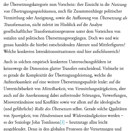
der Übersetzungskategorie zum Vorschein: ihre Einsicht in die
Nutzung
von Übertragungsspielräumen
, auch für Zusammenhänge politischer
Vermittlung oder Aneignung, sowie die Auffassung von
Übersetzung als
Transformation
,
nicht zuletzt im Hinblick auf die Analyse
gesellschaftlicher Transformationsprozesse unter dem Vorzeichen von
sozialen und politischen Übersetzungsvorgängen. Doch wo und wie
genau handeln die hierbei entscheidenden Akteure und Mittlerfiguren?
Welche konkreten Interaktionssituationen sind hier aufschlussreich?
Auch in solchen empirisch konkreten Untersuchungsfeldern ist
keineswegs die Dimension glatter Transfers entscheidend. Vielmehr ist
es gerade die Komplexität der Übertragungsleistung, welche die
Aufmerksamkeit auf eine weitere Übersetzungsqualität lenkt: auf die
Unverzichtbarkeit von
Mittelbarkeit
, von
Vermittlungstätigkeiten
, aber
auch auf die Anerkennung dabei auftretender Störungen, Verwerfungen,
Missverständnisse und Konflikte sowie vor allem auf die ideologische
(und gefährliche)
Rolle des Übersetzers
selbst. Gerade solche Qualitäten
von
Sperrigkeit
, von
Hindernissen
und
Widerständigkeiten
werden –
so der Soziologe John Tomlinson
[3]
– heutzutage allzu leicht
ausgeblendet. Denn in den globalen Prozessen der Vernetzungen und