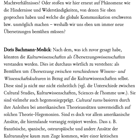
Machtverhältnisses? Oder stoßen wir hier erneut auf Phänomene wie
die Hindernisse und Widerständigkeiten, von denen Sie oben
gesprochen haben und welche die globale Kommunikation erschweren
bzw. unmöglich machen – weshalb wir uns eben um immer neue
Übersetzungen bemühen müssen?
Doris Bachmann-Medick
: Nach dem, was ich zuvor gesagt habe,
könnten die
Kulturwissenschaften als Übersetzungswissenschaften
verstanden werden. Dies ist durchaus wörtlich zu verstehen: als
Bemühen um
Übersetzung zwischen verschiedenen Wissens- und
Wissenschaftskulturen
in Bezug auf die Kulturwissenschaften selbst.
Diese sind ja nicht nur nicht einheitlich (vgl. die Unterschiede zwischen
Cultural Studies, Kulturwissenschaften, Sciences de l’homme usw.). Sie
sind vielmehr auch hegemoniegeprägt.
Cultural turns
basieren durch
ihre Anleihen bei amerikanischen Theorieansätzen unvermeidlich auf
solchen Theorie-Hegemonien. Sind es doch vor allem amerikanische
Ansätze, die hierzulande vorrangig rezipiert werden. Dass z. B.
französische, spanische, osteuropäische und andere Ansätze der
Kulturanalyse kaum zum Zuge kommen, wäre einer kritischen