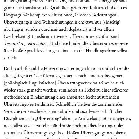
im Migrationsprozess. Für die Organisation solcher Übergänge sind
ganz neue translatorische Qualitäten gefordert: Kulturtechniken des
Umgangs mit komplexen Situationen, in denen Bedeutungen,
Überzeugungen und Wahrnehmungen nicht etwa nur (einseitig)
übertragen, sondern durchaus auch deplatziert und vor allem
(wechselseitig) transformiert werden. Hierzu unverzichtbar sind
Vermittlungsaktivitäten
. Und diese binden die Übersetzungsprozesse
über bloße Sprachbeziehungen hinaus an die Handlungsebene selbst
zurück.
Doch auch für solche Horizonterweiterungen können und sollten die
alten „Tugenden“ der überaus genauen sprach- und textbezogenen
(philologisch-linguistischen) Übersetzungsreflexion teilweise auch
wieder stark gemacht werden, zumindest als Hebel zu einer stärkeren
methodischen Eindämmung eines ansonsten leicht ausufernden
Übersetzungsverständnisses. Schließlich bleiben die zunehmenden
Versuche der verschiedensten kultur- und sozialwissenschaftlichen
Disziplinen, sich „Übersetzung“ als neue Analysekategorie anzueignen,
noch allzu vage – zu sehr münden sie noch in Überdehnungen des
textnahen Übersetzungsbegriffs zu bloßen Übertragungsmetaphern: