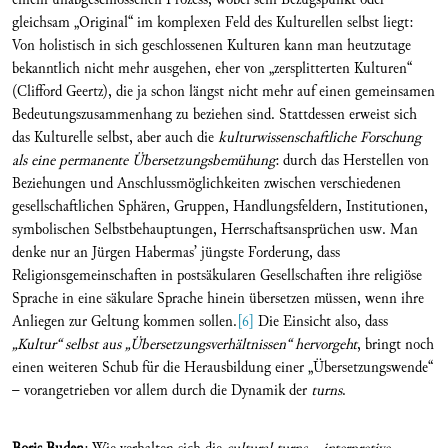
gleichsam „Original“ im komplexen Feld des Kulturellen selbst liegt:
Von holistisch in sich geschlossenen Kulturen kann man heutzutage
bekanntlich nicht mehr ausgehen, eher von „zersplitterten Kulturen“
(Clifford Geertz), die ja schon längst nicht mehr auf einen gemeinsamen
Bedeutungszusammenhang zu beziehen sind. Stattdessen erweist sich
das Kulturelle selbst, aber auch die
kulturwissenschaftliche Forschung
als eine permanente Übersetzungsbemühung
: durch das Herstellen von
Beziehungen und Anschlussmöglichkeiten zwischen verschiedenen
gesellschaftlichen Sphären, Gruppen, Handlungsfeldern, Institutionen,
symbolischen Selbstbehauptungen, Herrschaftsansprüchen usw. Man
denke nur an Jürgen Habermas’ jüngste Forderung, dass
Religionsgemeinschaften in postsäkularen Gesellschaften ihre religiöse
Sprache in eine säkulare Sprache hinein übersetzen müssen, wenn ihre
Anliegen zur Geltung kommen sollen.
[6]
Die Einsicht also, dass
„Kultur“ selbst aus „Übersetzungsverhältnissen“ hervorgeht
, bringt noch
einen weiteren Schub für die Herausbildung einer „Übersetzungswende“
– vorangetrieben vor allem durch die Dynamik der
turns
.