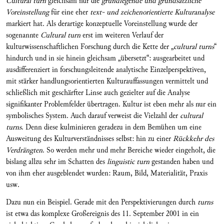
Cultural turn
gleichsam nur die
grundlegende und grundsätzliche
Voreinstellung
für
eine eher
text- und zeichenorientierte Kulturanalyse
markiert hat. Als derartige konzeptuelle Voreinstellung wurde der
sogenannte
Cultural turn
erst im weiteren Verlauf der
kulturwissenschaftlichen Forschung durch die Kette der „
cultural turns
“
hindurch und in sie hinein gleichsam „übersetzt“: ausgearbeitet und
ausdifferenziert in forschungsleitende analytische Einzelperspektiven,
mit stärker handlungsorientierten Kulturauffassungen vermittelt und
schließlich mit geschärfter Linse auch gezielter auf die Analyse
signifikanter Problemfelder übertragen. Kultur ist eben mehr als nur ein
symbolisches System. Auch darauf verweist die Vielzahl der
cultural
turns
. Denn diese kulminieren geradezu in dem Bemühen um eine
Ausweitung des Kulturverständnisses selbst: hin zu einer
Rückkehr des
Verdrängten
. So werden mehr und mehr Bereiche wieder eingeholt, die
bislang allzu sehr im Schatten des
linguistic turn
gestanden haben und
von ihm eher ausgeblendet wurden: Raum, Bild, Materialität, Praxis
usw.
Dazu nun ein Beispiel. Gerade mit den Perspektivierungen durch
turns
ist etwa das komplexe Großereignis des 11. September 2001 in ein