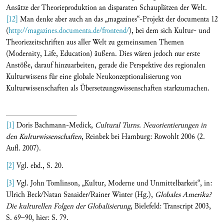
Ansätze der Theorieproduktion an disparaten Schauplätzen der Welt.
[12]
Man denke aber auch an das „magazines“-Projekt der documenta 12
(
http://magazines.documenta.de/frontend/
), bei dem sich Kultur- und
Theoriezeitschriften aus aller Welt zu gemeinsamen Themen
(Modernity, Life, Education) äußern. Dies wären jedoch nur erste
Anstöße, darauf hinzuarbeiten, gerade die Perspektive des regionalen
Kulturwissens für eine globale Neukonzeptionalisierung von
Kulturwissenschaften als Übersetzungswissenschaften starkzumachen.
[1]
Doris Bachmann-Medick,
Cultural Turns.
Neuorientierungen in
den Kulturwissenschaften
, Reinbek bei Hamburg: Rowohlt 2006 (2.
Aufl. 2007).
[2]
Vgl. ebd., S. 20.
[3]
Vgl. John Tomlinson, „Kultur, Moderne und Unmittelbarkeit“, in:
Ulrich Beck/Natan Sznaider/Rainer Winter (Hg.),
Globales Amerika?
Die kulturellen Folgen der Globalisierung
, Bielefeld: Transcript 2003,
S. 69–90, hier: S. 79.