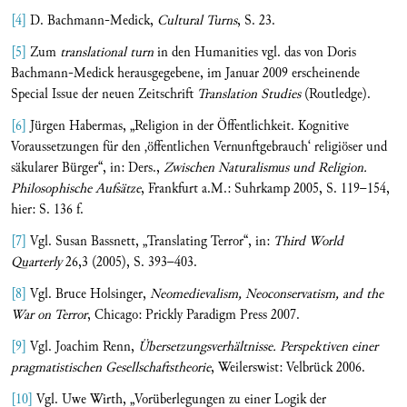
[4]
D. Bachmann-Medick,
Cultural Turns
, S. 23.
[5]
Zum
translational turn
in den Humanities vgl. das von Doris
Bachmann-Medick herausgegebene, im Januar 2009 erscheinende
Special Issue der neuen Zeitschrift
Translation Studies
(Routledge).
[6]
Jürgen Habermas, „Religion in der Öffentlichkeit. Kognitive
Voraussetzungen für den ‚öffentlichen Vernunftgebrauch‘ religiöser und
säkularer Bürger“, in: Ders.,
Zwischen Naturalismus und Religion.
Philosophische Aufsätze
, Frankfurt a.M.: Suhrkamp 2005, S. 119–154,
hier: S. 136 f.
[7]
Vgl. Susan Bassnett, „Translating Terror“, in:
Third World
Quarterly
26,3 (2005), S. 393–403.
[8]
Vgl. Bruce Holsinger,
Neomedievalism, Neoconservatism, and the
War on Terror
, Chicago: Prickly Paradigm Press 2007.
[9]
Vgl. Joachim Renn,
Übersetzungsverhältnisse. Perspektiven einer
pragmatistischen Gesellschaftstheorie
, Weilerswist: Velbrück 2006.
[10]
Vgl. Uwe Wirth, „Vorüberlegungen zu einer Logik der