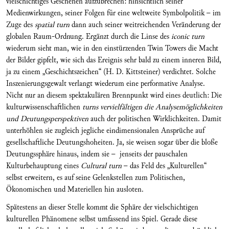
vielschichtiges Geschehen aufzubrechen: hinsichtlich seiner
Medienwirkungen, seiner Folgen für eine weltweite Symbolpolitik – im
Zuge des
spatial turn
dann auch seiner weitreichenden Veränderung der
globalen Raum-Ordnung. Ergänzt durch die Linse des
iconic turn
wiederum sieht man, wie in den einstürzenden Twin Towers die Macht
der Bilder gipfelt, wie sich das Ereignis sehr bald zu einem inneren Bild,
ja zu einem „Geschichtszeichen“ (H. D. Kittsteiner) verdichtet. Solche
Inszenierungsgewalt verlangt wiederum eine performative Analyse.
Nicht nur an diesem spektakulären Brennpunkt wird eines deutlich: Die
kulturwissenschaftlichen
turns vervielfältigen die Analysemöglichkeiten
und Deutungsperspektiven
auch der politischen Wirklichkeiten. Damit
unterhöhlen sie zugleich jegliche eindimensionalen Ansprüche auf
gesellschaftliche Deutungshoheiten. Ja, sie weisen sogar über die bloße
Deutungssphäre hinaus, indem sie – jenseits der pauschalen
Kulturbehauptung eines
Cultural turn
– das Feld des „Kulturellen“
selbst erweitern, es auf seine Gelenkstellen zum Politischen,
Ökonomischen und Materiellen hin ausloten.
Spätestens an dieser Stelle kommt die Sphäre der vielschichtigen
kulturellen Phänomene selbst umfassend ins Spiel. Gerade diese