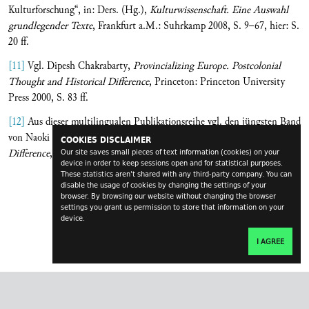
Kulturforschung“, in: Ders. (Hg.),
Kulturwissenschaft. Eine Auswahl
grundlegender Texte
, Frankfurt a.M.: Suhrkamp 2008, S. 9–67, hier: S.
20 ff.
[11]
Vgl. Dipesh Chakrabarty,
Provincializing Europe. Postcolonial
Thought and Historical Difference
, Princeton: Princeton University
Press 2000, S. 83 ff.
[12]
Aus dieser multilingualen Publikationsreihe vgl. den jüngsten Band
von Naoki Sakai/Jon Solomon (Hg.),
Translation, Biopolitics, Colonial
COOKIES DISCLAIMER
Difference
, Hong Kong University Press: Hongkong 2006.
Our site saves small pieces of text information (cookies) on your
device in order to keep sessions open and for statistical purposes.
These statistics aren't shared with any third-party company. You can
disable the usage of cookies by changing the settings of your
browser. By browsing our website without changing the browser
settings you grant us permission to store that information on your
device.
I AGREE