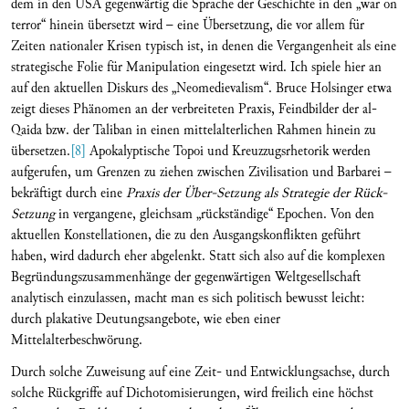
dem in den USA gegenwärtig die Sprache der Geschichte in den „war on
terror“ hinein übersetzt wird – eine Übersetzung, die vor allem für
Zeiten nationaler Krisen typisch ist, in denen die Vergangenheit als eine
strategische Folie für Manipulation eingesetzt wird. Ich spiele hier an
auf den aktuellen Diskurs des „Neomedievalism“. Bruce Holsinger etwa
zeigt dieses Phänomen an der verbreiteten Praxis, Feindbilder der al-
Qaida bzw. der Taliban in einen mittelalterlichen Rahmen hinein zu
übersetzen.
[8]
Apokalyptische Topoi und Kreuzzugsrhetorik werden
aufgerufen, um Grenzen zu ziehen zwischen Zivilisation und Barbarei –
bekräftigt durch eine
Praxis der Über-Setzung als Strategie der Rück-
Setzung
in vergangene, gleichsam „rückständige“ Epochen. Von den
aktuellen Konstellationen, die zu den Ausgangskonflikten geführt
haben, wird dadurch eher abgelenkt. Statt sich also auf die komplexen
Begründungszusammenhänge der gegenwärtigen Weltgesellschaft
analytisch einzulassen, macht man es sich politisch bewusst leicht:
durch plakative Deutungsangebote, wie eben einer
Mittelalterbeschwörung.
Durch solche Zuweisung auf eine Zeit- und Entwicklungsachse, durch
solche Rückgriffe auf Dichotomisierungen, wird freilich eine höchst