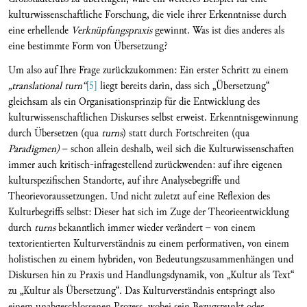
kulturwissenschaftliche Forschung, die viele ihrer Erkenntnisse durch
eine erhellende
Verknüpfungspraxis
gewinnt. Was ist dies anderes als
eine bestimmte Form von Übersetzung?
Um also auf Ihre Frage zurückzukommen: Ein erster Schritt zu einem
„translational turn“
[5]
liegt bereits darin, dass sich „Übersetzung“
gleichsam als ein Organisationsprinzip für die Entwicklung des
kulturwissenschaftlichen Diskurses selbst erweist. Erkenntnisgewinnung
durch Übersetzen (qua
turns
) statt durch Fortschreiten (qua
Paradigmen)
– schon allein deshalb, weil sich die Kulturwissenschaften
immer auch kritisch-infragestellend zurückwenden: auf ihre eigenen
kulturspezifischen Standorte, auf ihre Analysebegriffe und
Theorievoraussetzungen. Und nicht zuletzt auf eine Reflexion des
Kulturbegriffs selbst: Dieser hat sich im Zuge der Theorieentwicklung
durch
turns
bekanntlich immer wieder verändert – von einem
textorientierten Kulturverständnis zu einem performativen, von einem
holistischen zu einem hybriden, von Bedeutungszusammenhängen und
Diskursen hin zu Praxis und Handlungsdynamik, von „Kultur als Text“
zu „Kultur als Übersetzung“. Das Kulturverständnis entspringt also
einem unabgeschlossenen Prozess, wobei sein Bezugspunkt oder