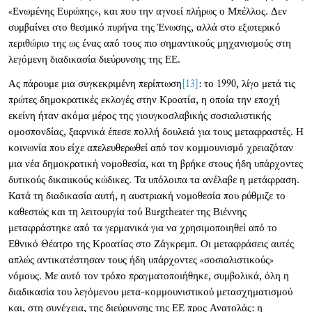
«Ενωμένης Ευρώπης», και που την αγνοεί πλήρως ο Μπέλλος. Δεν
συμβαίνει στο θεσμικό πυρήνα της Ένωσης, αλλά στο εξωτερικό
περιθώριο της ως ένας από τους πιο σημαντικούς μηχανισμούς στη
λεγόμενη διαδικασία διεύρυνσης της ΕΕ.
Ας πάρουμε μια συγκεκριμένη περίπτωση
[13]
: το 1990, λίγο μετά τις
πρώτες δημοκρατικές εκλογές στην Κροατία, η οποία την εποχή
εκείνη ήταν ακόμα μέρος της γιουγκοσλαβικής σοσιαλιστικής
ομοσπονδίας, ξαφνικά έπεσε πολλή δουλειά για τους μεταφραστές. Η
κοινωνία που είχε απελευθερωθεί από τον κομμουνισμό χρειαζόταν
μια νέα δημοκρατική νομοθεσία, και τη βρήκε στους ήδη υπάρχοντες
δυτικούς δικαιικούς κώδικες. Τα υπόλοιπα τα ανέλαβε η μετάφραση.
Κατά τη διαδικασία αυτή, η αυστριακή νομοθεσία που ρύθμιζε το
καθεστώς και τη λειτουργία τού Burgtheater της Βιέννης
μεταφράστηκε από τα γερμανικά για να χρησιμοποιηθεί από το
Εθνικό Θέατρο της Κροατίας στο Ζάγκρεμπ. Οι μεταφράσεις αυτές
απλώς αντικατέστησαν τους ήδη υπάρχοντες «σοσιαλιστικούς»
νόμους. Με αυτό τον τρόπο πραγματοποιήθηκε, συμβολικά, όλη η
διαδικασία του λεγόμενου μετα-κομμουνιστικού μετασχηματισμού
και, στη συνέχεια, της διεύρυνσης της ΕΕ προς Ανατολάς: η