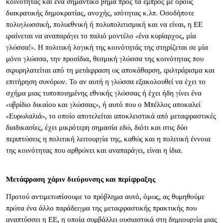
κοινότητας και ένα σημαντικό βήμα προς τα εμπρός με όρους
διακρατικής δημοκρατίας, ανοχής, ισότητας κ.λπ. Οσοδήποτε
πολυγλωσσική, πολυεθνική ή πολυπολιτισμική και να είναι, η ΕΕ
φαίνεται να αναπαράγει το παλιό μοντέλο «ένα κυρίαρχος, μία
γλώσσα!». Η πολιτική λογική της κοινότητάς της στηρίζεται σε μία
μόνο γλώσσα, την προσίδια, θεσμική γλώσσα της κοινότητας που
σφυρηλατείται από τη μετάφραση ως αποκάθαρση, φιλτράρισμα και
επιτήρηση συνόρων. Το αν αυτή η γλώσσα εξακολουθεί να έχει το
σχήμα μιας τυποποιημένης εθνικής γλώσσας ή έχει ήδη γίνει ένα
«υβρίδιο δικαίου και γλώσσας», ή αυτό που ο Μπέλλος αποκαλεί
«Ευρωλαλιά», το οποίο αποτελείται αποκλειστικά από μεταφραστικές
διαδικασίες, έχει μικρότερη σημασία εδώ, διότι και στις δύο
περιπτώσεις η πολιτική λειτουργία της, καθώς και η πολιτική έννοια
της κοινότητας που αρθρώνει και αναπαράγει, είναι η ίδια.
Μετάφραση χάριν διεύρυνσης και περίφραξης
Προτού αντιμετωπίσουμε το πρόβλημα αυτό, όμως, ας θυμηθούμε
πρώτα ένα άλλο παράδειγμα της μεταφραστικής πρακτικής που
αναπτύσσει η ΕΕ, η οποία συμβάλλει ουσιαστικά στη δημιουργία μιας