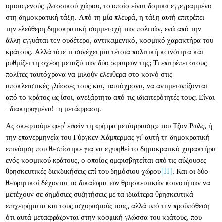
ομοιογενούς γλωσσικού χώρου, το οποίο είναι δομικά εγγεγραμμένο
στη δημοκρατική τάξη. Από τη μία πλευρά, η τάξη αυτή επιτρέπει
την ελεύθερη δημοκρατική συμμετοχή των πολιτών, ενώ από την
άλλη εγγυάται τον ουδέτερο, αντικειμενικό, κοσμικό χαρακτήρα του
κράτους. Αλλά τότε τι συνέχει μια τέτοια πολιτική κοινότητα και
ρυθμίζει τη σχέση μεταξύ των δύο σφαιρών της; Τι επιτρέπει στους
πολίτες ταυτόχρονα να μιλούν ελεύθερα στο κοινό στις
αποκλειστικές γλώσσες τους και, ταυτόχρονα, να αντιμετωπίζονται
από το κράτος ως ίσοι, ανεξάρτητα από τις ιδιαιτερότητές τους; Είναι
–διακηρυγμένα!- η μετάφραση.
Ας σκεφτούμε φερ’ ειπείν τη «ρήτρα μετάφρασης» του Τζον Ρωλς, ή
την επανερμηνεία του Γύργκεν Χάμπερμας γι’ αυτή τη δημοκρατική
επινόηση που θεσπίστηκε για να εγγυηθεί το δημοκρατικό χαρακτήρα
ενός κοσμικού κράτους, ο οποίος αμφισβητείται από τις αύξουσες
θρησκευτικές διεκδικήσεις επί του δημόσιου χώρου
[11]
. Και οι δύο
θεωρητικοί δέχονται το δικαίωμα των θρησκευτικών κοινοτήτων να
μετέχουν σε δημόσιες συζητήσεις με τα ιδιαίτερα θρησκευτικά
επιχειρήματα και τους ισχυρισμούς τους, αλλά υπό την προϋπόθεση
ότι αυτά μεταφράζονται στην κοσμική γλώσσα του κράτους, που