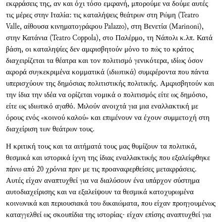
εκφράσεις της, αν και όχι τόσο εμφανή, μπορούμε να δούμε αυτές
τις μέρες στην Ιταλία: τις καταλήψεις θεάτρων στη Ρώμη (Teatro
Valle, αίθουσα κινηματογράφου Palazzo), στη Βενετία (Marinoni),
στην Κατάνια (Teatro Coppola), στο Παλέρμο, τη Νάπολι κ.λπ. Κατά
βάση, οι καταληψίες δεν αμφισβητούν μόνο το πώς το κράτος
διαχειρίζεται τα θέατρα και τον πολιτισμό γενικότερα, ιδίως όσον
αφορά συγκεκριμένα κομματικά (ιδιωτικά) συμφέροντα που πάντα
υπερισχύουν της δημόσιας πολιτιστικής πολιτικής. Αμφισβητούν και
την ίδια την ιδέα να ορίζεται νομικά ο πολιτισμός είτε ως δημόσιο,
είτε ως ιδιωτικό αγαθό. Μιλούν ανοιχτά για μια εναλλακτική με
όρους ενός «κοινού καλού» και επιμένουν να έχουν συμμετοχή στη
διαχείριση των θεάτρων τους.
Η κριτική τους και τα αιτήματά τους μας θυμίζουν τα πολιτικά,
θεσμικά και ιστορικά ίχνη της ίδιας εναλλακτικής που εξαλείφθηκε
πάνω από 20 χρόνια πριν με τις προαναφερθείσες μεταφράσεις.
Αυτές είχαν αναπτυχθεί για να διαλύσουν ένα υπάρχον σύστημα
αυτοδιαχείρισης και να εξαλείψουν τα θεσμικά κατοχυρωμένα
κοινωνικά και περιουσιακά του δικαιώματα, που είχαν προηγουμένως
καταγγελθεί ως σκουπίδια της ιστορίας· είχαν επίσης αναπτυχθεί για