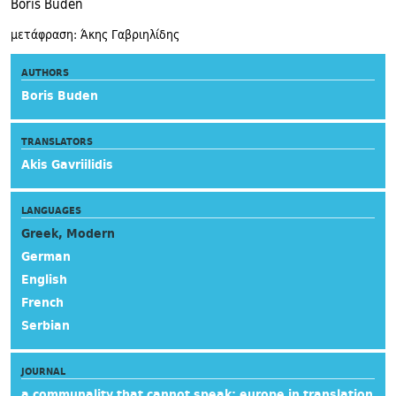
Boris Buden
μετάφραση: Άκης Γαβριηλίδης
AUTHORS
Boris Buden
TRANSLATORS
Akis Gavriilidis
LANGUAGES
Greek, Modern
German
English
French
Serbian
JOURNAL
a communality that cannot speak: europe in translation