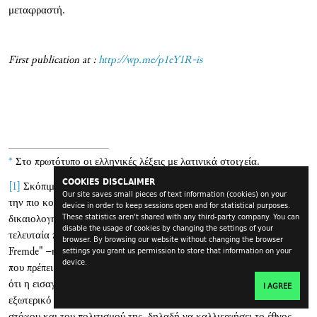
μεταφραστή.
First publication at :
http://wp.me/p1eY1R-is
*
Στο πρωτότυπο οι ελληνικές λέξεις με λατινικά στοιχεία.
COOKIES DISCLAIMER
[1]
Σκόπιμα χρησιμοποιώ εδώ τον όρο «αποστασιοποίηση» αντί για
Our site saves small pieces of text information (cookies) on your
την πιο κοινή, και σε αυτή τη συγκεκριμένη περίπτωση πιο
device in order to keep sessions open and for statistical purposes.
These statistics aren't shared with any third-party company. You can
δικαιολογημένη, έννοια της «ξένωσης» [foreignizing]. Ενώ η
disable the usage of cookies by changing the settings of your
τελευταία προέρχεται από ορθή απόδοση της γερμανικής "das
browser. By browsing our website without changing the browser
Fremde" –η οποία, σύμφωνα με τον Χούμπολτ, είναι μια ιδιότητα
settings you grant us permission to store that information on your
device.
που πρέπει να γίνεται σαφώς αισθητή στις μεταφράσεις, διότι δείχνει
ότι η εισαγωγή ενός πολύτιμου πολιτιστικού περιεχομένου από το
I AGREE
εξωτερικό είναι σε θέση να βελτιώσει την ποιότητα της γλώσσας-
στόχου και του πολιτισμού της, δηλαδή να καλλιεργήσει το έθνος