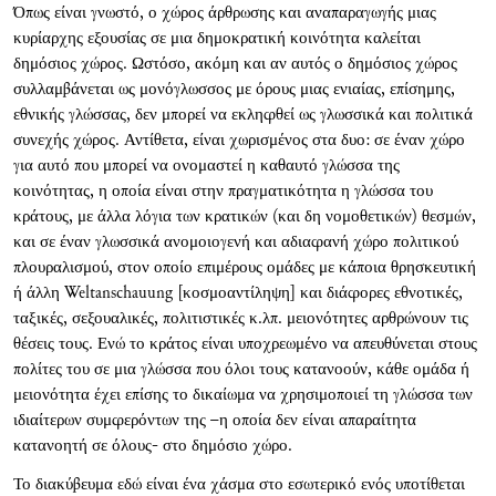
Όπως είναι γνωστό, ο χώρος άρθρωσης και αναπαραγωγής μιας
κυρίαρχης εξουσίας σε μια δημοκρατική κοινότητα καλείται
δημόσιος χώρος. Ωστόσο, ακόμη και αν αυτός ο δημόσιος χώρος
συλλαμβάνεται ως μονόγλωσσος με όρους μιας ενιαίας, επίσημης,
εθνικής γλώσσας, δεν μπορεί να εκληφθεί ως γλωσσικά και πολιτικά
συνεχής χώρος. Αντίθετα, είναι χωρισμένος στα δυο: σε έναν χώρο
για αυτό που μπορεί να ονομαστεί η καθαυτό γλώσσα της
κοινότητας, η οποία είναι στην πραγματικότητα η γλώσσα του
κράτους, με άλλα λόγια των κρατικών (και δη νομοθετικών) θεσμών,
και σε έναν γλωσσικά ανομοιογενή και αδιαφανή χώρο πολιτικού
πλουραλισμού, στον οποίο επιμέρους ομάδες με κάποια θρησκευτική
ή άλλη Weltanschauung [κοσμοαντίληψη] και διάφορες εθνοτικές,
ταξικές, σεξουαλικές, πολιτιστικές κ.λπ. μειονότητες αρθρώνουν τις
θέσεις τους. Ενώ το κράτος είναι υποχρεωμένο να απευθύνεται στους
πολίτες του σε μια γλώσσα που όλοι τους κατανοούν, κάθε ομάδα ή
μειονότητα έχει επίσης το δικαίωμα να χρησιμοποιεί τη γλώσσα των
ιδιαίτερων συμφερόντων της –η οποία δεν είναι απαραίτητα
κατανοητή σε όλους- στο δημόσιο χώρο.
Το διακύβευμα εδώ είναι ένα χάσμα στο εσωτερικό ενός υποτίθεται