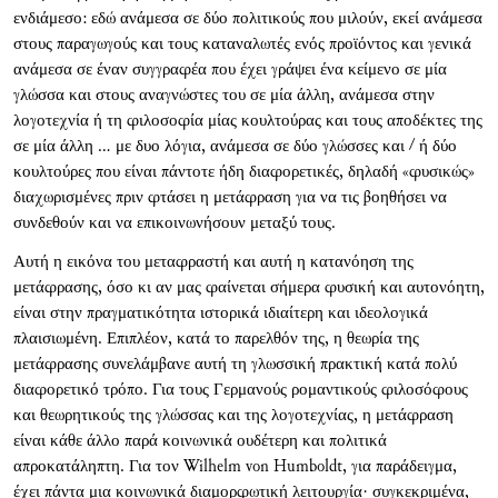
ενδιάμεσο: εδώ ανάμεσα σε δύο πολιτικούς που μιλούν, εκεί ανάμεσα
στους παραγωγούς και τους καταναλωτές ενός προϊόντος και γενικά
ανάμεσα σε έναν συγγραφέα που έχει γράψει ένα κείμενο σε μία
γλώσσα και στους αναγνώστες του σε μία άλλη, ανάμεσα στην
λογοτεχνία ή τη φιλοσοφία μίας κουλτούρας και τους αποδέκτες της
σε μία άλλη … με δυο λόγια, ανάμεσα σε δύο γλώσσες και / ή δύο
κουλτούρες που είναι πάντοτε ήδη διαφορετικές, δηλαδή «φυσικώς»
διαχωρισμένες πριν φτάσει η μετάφραση για να τις βοηθήσει να
συνδεθούν και να επικοινωνήσουν μεταξύ τους.
Αυτή η εικόνα του μεταφραστή και αυτή η κατανόηση της
μετάφρασης, όσο κι αν μας φαίνεται σήμερα φυσική και αυτονόητη,
είναι στην πραγματικότητα ιστορικά ιδιαίτερη και ιδεολογικά
πλαισιωμένη. Επιπλέον, κατά το παρελθόν της, η θεωρία της
μετάφρασης συνελάμβανε αυτή τη γλωσσική πρακτική κατά πολύ
διαφορετικό τρόπο. Για τους Γερμανούς ρομαντικούς φιλοσόφους
και θεωρητικούς της γλώσσας και της λογοτεχνίας, η μετάφραση
είναι κάθε άλλο παρά κοινωνικά ουδέτερη και πολιτικά
απροκατάληπτη. Για τον Wilhelm von Humboldt, για παράδειγμα,
έχει πάντα μια κοινωνικά διαμορφωτική λειτουργία· συγκεκριμένα,