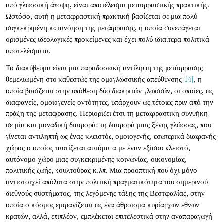
από γλωσσική άποψη, είναι αποτέλεσμα μεταφραστικής πρακτικής.
Ωστόσο, αυτή η μεταφραστική πρακτική βασίζεται σε μια πολύ
συγκεκριμένη κατανόηση της μετάφρασης, η οποία συνεπάγεται
ορισμένες ιδεολογικές προκείμενες και έχει πολύ ιδιαίτερα πολιτικά
αποτελέσματα.
Το διακύβευμα είναι μια παραδοσιακή αντίληψη της μετάφρασης
θεμελιωμένη στο καθεστώς της ομογλωσσικής απεύθυνσης
[14]
, η
οποία βασίζεται στην υπόθεση δύο διακριτών γλωσσών, οι οποίες, ως
διαφανείς, ομοιογενείς οντότητες, υπάρχουν ως τέτοιες πριν από την
πράξη της μετάφρασης. Περιορίζει έτσι τη μεταφραστική συνθήκη
σε μία και μοναδική διαφορά: τη διαφορά μιας ξένης γλώσσας, που
γίνεται αντιληπτή ως ένας κλειστός, ομοιογενής, εσωτερικά διαφανής
χώρος ο οποίος ταυτίζεται αυτόματα με έναν εξίσου κλειστό,
αυτόνομο χώρο μιας συγκεκριμένης κοινωνίας, οικονομίας,
πολιτικής ζωής, κουλτούρας κ.λπ. Μια προοπτική που όχι μόνο
αντιστοιχεί απόλυτα στην πολιτική πραγματικότητα του σημερινού
διεθνούς συστήματος, της λεγόμενης τάξης της Βεστφαλίας, στην
οποία ο κόσμος εμφανίζεται ως ένα άθροισμα κυρίαρχων εθνών-
κρατών, αλλά, επιπλέον, εμπλέκεται επιτελεστικά στην αναπαραγωγή