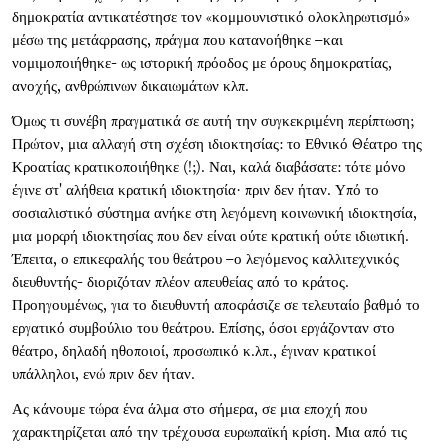
δημοκρατία αντικατέστησε τον «κομμουνιστικό ολοκληρωτισμό»
μέσω της μετάφρασης, πράγμα που κατανοήθηκε –και
νομιμοποιήθηκε- ως ιστορική πρόοδος με όρους δημοκρατίας,
ανοχής, ανθρώπινων δικαιωμάτων κλπ.
Όμως τι συνέβη πραγματικά σε αυτή την συγκεκριμένη περίπτωση;
Πρώτον, μια αλλαγή στη σχέση ιδιοκτησίας: το Εθνικό Θέατρο της
Κροατίας κρατικοποιήθηκε (!;). Ναι, καλά διαβάσατε: τότε μόνο
έγινε στ' αλήθεια κρατική ιδιοκτησία· πριν δεν ήταν. Υπό το
σοσιαλιστικό σύστημα ανήκε στη λεγόμενη κοινωνική ιδιοκτησία,
μια μορφή ιδιοκτησίας που δεν είναι ούτε κρατική ούτε ιδιωτική.
Έπειτα, ο επικεφαλής του θεάτρου –ο λεγόμενος καλλιτεχνικός
διευθυντής- διοριζόταν πλέον απευθείας από το κράτος.
Προηγουμένως, για το διευθυντή αποφάσιζε σε τελευταίο βαθμό το
εργατικό συμβούλιο του θεάτρου. Επίσης, όσοι εργάζονταν στο
θέατρο, δηλαδή ηθοποιοί, προσωπικό κ.λπ., έγιναν κρατικοί
υπάλληλοι, ενώ πριν δεν ήταν.
Ας κάνουμε τώρα ένα άλμα στο σήμερα, σε μια εποχή που
χαρακτηρίζεται από την τρέχουσα ευρωπαϊκή κρίση. Μια από τις