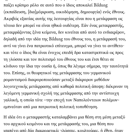
παίζει κρίσιμο ρόλο σε αυτό που ο ίδιος αποκαλεί Bildung
(εκπαίδευση, [δια]μόρφωση, οικοδόμηση, δημιουργία) ενός έθνους.
Ακριβώς εξαιτίας αυτής της λειτουργίας είναι που η μετάφραση ως
τέτοια δεν μπορεί να είναι ηθικά ουδέτερη. Εάν ένας μεταφραστής,
μεταφράζοντας ξένα κείμενα, δεν κινείται από αυτό το ενδιαφέρον,
δηλαδή από την ιδέα της Bildung του έθνους του, η μετάφρασή του,
αντί να γίνει ένα πατριωτικό επίτευγμα, μπορεί να γίνει το αντίθετο·
και τότε ο ίδιος θα είναι ένοχος επειδή δρα καταστρεπτικά ως προς
τη γλώσσα και τον πολιτισμό του έθνους του και έτσι θέτει σε
κίνδυνο την ίδια την ουσία ή, όπως θα λέγαμε σήμερα, την ταυτότητά
του. Επίσης, οι θεωρητικοί της μετάφρασης του γερμανικού
ρομαντισμού διαφοροποιούσαν μεταξύ διάφορων μεθόδων
λογοτεχνικής μετάφρασης από καθαρά πολιτική άποψη: διέκριναν τη
λεγόμενη γερμανική σχολή της μετάφρασης από την αντίστοιχη
γαλλική, η οποία τότε –την εποχή των Ναπολεόντειων πολέμων-
εμπνεόταν από μια πατριωτική πολιτική τοποθέτηση.
Η ιδέα ότι ο μεταφραστής καταλαμβάνει μια θέση στη μέση μεταξύ
του αρχικού κειμένου και της μετάφρασής του, μια θέση που
ισαπέχει από δύο διαφορετικές γλώσσες, κουλτούρες, ή έθνη, ήταν