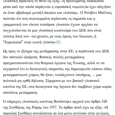
γλωσσική πρακτική το θέτει ως εξής: «η πρωτοφανής διαδικασία
μέσα από την οποία παράγεται η ευρωπαϊκή νομολογία έχει οδηγήσει
σε έναν υβριδισμό μεταξύ δικαίου και γλώσσας». Ο Ντέιβιντ Μπέλλος
πιστεύει ότι στη συγκεκριμένη περίπτωση «η σημασία και η
γραμματική των είκοσι τεσσάρων γλωσσών έχουν αρχίσει να
συγχωνεύονται σε μια γλωσσική κουλτούρα του ΔΕΚ που είναι
τελείως δική του –sui generis, με τους όρους του Saussure, ή
"Ευρωλαλιά" στην κοινή γλώσσα»
[8]
.
Ως προς το ζήτημα της μετάφρασης στην ΕΕ, η περίπτωση του ΔΕΚ
δεν αποτελεί εξαίρεση. Φυσικά, πολλές μεταφράσεις
πραγματοποιούνται στα θεσμικά όργανα της Ένωσης, αλλά το να
ισχυριστεί ότι οι διοικητικές υπηρεσίες της δημιουργούν κάποιο είδος
μεταφραστικού χώρου, θα ήταν, τουλάχιστον επισήμως, ... μια
πολιτικά μη ορθή δήλωση. Σύμφωνα με τον βασικό γλωσσικό
κανόνα της ΕΕ, στα διοικητικά της όργανα δεν λαμβάνει χώρα καμία
απολύτως μετάφραση.
Ο επίμαχος γλωσσικός κανόνας θεσπίστηκε αρχικά στο άρθρο 248
της Συνθήκης της Ρώμης του 1957. Το άρθρο αυτό έχει ως εξής: «Η
παρούσα Συνθήκη συντάσσεται σε ένα μόνο αντίτυπο στην αγγλική,