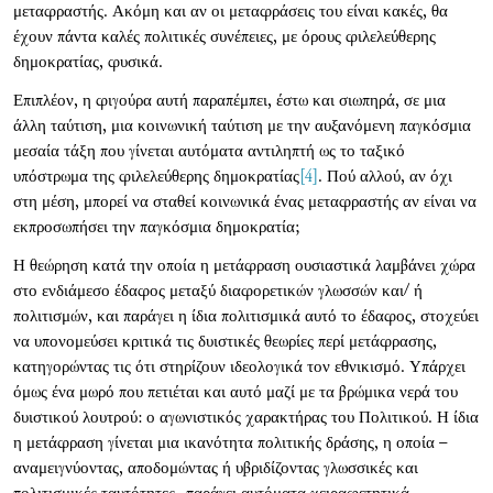
μεταφραστής. Ακόμη και αν οι μεταφράσεις του είναι κακές, θα
έχουν πάντα καλές πολιτικές συνέπειες, με όρους φιλελεύθερης
δημοκρατίας, φυσικά.
Επιπλέον, η φιγούρα αυτή παραπέμπει, έστω και σιωπηρά, σε μια
άλλη ταύτιση, μια κοινωνική ταύτιση με την αυξανόμενη παγκόσμια
μεσαία τάξη που γίνεται αυτόματα αντιληπτή ως το ταξικό
υπόστρωμα της φιλελεύθερης δημοκρατίας
[4]
. Πού αλλού, αν όχι
στη μέση, μπορεί να σταθεί κοινωνικά ένας μεταφραστής αν είναι να
εκπροσωπήσει την παγκόσμια δημοκρατία;
Η θεώρηση κατά την οποία η μετάφραση ουσιαστικά λαμβάνει χώρα
στο ενδιάμεσο έδαφος μεταξύ διαφορετικών γλωσσών και/ ή
πολιτισμών, και παράγει η ίδια πολιτισμικά αυτό το έδαφος, στοχεύει
να υπονομεύσει κριτικά τις δυιστικές θεωρίες περί μετάφρασης,
κατηγορώντας τις ότι στηρίζουν ιδεολογικά τον εθνικισμό. Υπάρχει
όμως ένα μωρό που πετιέται και αυτό μαζί με τα βρώμικα νερά του
δυιστικού λουτρού: ο αγωνιστικός χαρακτήρας του Πολιτικού. Η ίδια
η μετάφραση γίνεται μια ικανότητα πολιτικής δράσης, η οποία –
αναμειγνύοντας, αποδομώντας ή υβριδίζοντας γλωσσικές και