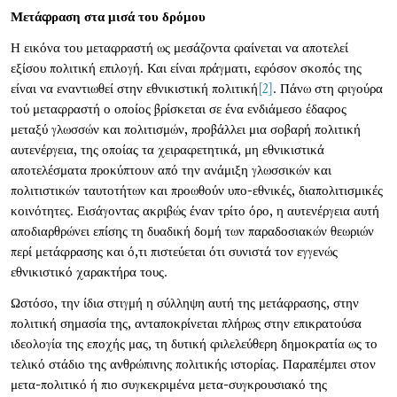
Μετάφραση
στα μισά του
δρόμου
Η εικόνα του μεταφραστή ως μεσάζοντα φαίνεται να αποτελεί
εξίσου πολιτική επιλογή. Και είναι πράγματι, εφόσον σκοπός της
είναι να εναντιωθεί στην εθνικιστική πολιτική
[2]
. Πάνω στη φιγούρα
τού μεταφραστή ο οποίος βρίσκεται σε ένα ενδιάμεσο έδαφος
μεταξύ γλωσσών και πολιτισμών, προβάλλει μια σοβαρή πολιτική
αυτενέργεια, της οποίας τα χειραφετητικά, μη εθνικιστικά
αποτελέσματα προκύπτουν από την ανάμιξη γλωσσικών και
πολιτιστικών ταυτοτήτων και προωθούν υπο-εθνικές, διαπολιτισμικές
κοινότητες. Εισάγοντας ακριβώς έναν τρίτο όρο, η αυτενέργεια αυτή
αποδιαρθρώνει επίσης τη δυαδική δομή των παραδοσιακών θεωριών
περί μετάφρασης και ό,τι πιστεύεται ότι συνιστά τον εγγενώς
εθνικιστικό χαρακτήρα τους.
Ωστόσο, την ίδια στιγμή η σύλληψη αυτή της μετάφρασης, στην
πολιτική σημασία της, ανταποκρίνεται πλήρως στην επικρατούσα
ιδεολογία της εποχής μας, τη δυτική φιλελεύθερη δημοκρατία ως το
τελικό στάδιο της ανθρώπινης πολιτικής ιστορίας. Παραπέμπει στον
μετα-πολιτικό ή πιο συγκεκριμένα μετα-συγκρουσιακό της