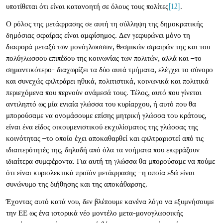
υποτίθεται ότι είναι κατανοητή σε όλους τους πολίτες
[12]
.
Ο ρόλος της μετάφρασης σε αυτή τη σύλληψη της δημοκρατικής
δημόσιας σφαίρας είναι αμφίσημος. Δεν γεφυρώνει μόνο τη
διαφορά μεταξύ των μονόγλωσσων, θεσμικών σφαιρών της και του
πολύγλωσσου επιπέδου της κοινωνίας των πολιτών, αλλά και –το
σημαντικότερο- διαχωρίζει τα δύο αυτά τμήματα, ελέγχει το σύνορο
και συνεχώς φιλτράρει ηθικά, πολιτιστικά, κοινωνικά και πολιτικά
περιεχόμενα που περνούν ανάμεσά τους. Τέλος, αυτό που γίνεται
αντιληπτό ως μία ενιαία γλώσσα του κυρίαρχου, ή αυτό που θα
μπορούσαμε να ονομάσουμε επίσης μητρική γλώσσα του κράτους,
είναι ένα είδος οικουμενιστικού εκχυλίσματος της γλώσσας της
κοινότητας –το οποίο έχει αποκαθαρθεί και φιλτραριστεί από τις
ιδιαιτερότητές της, δηλαδή από όλα τα νοήματα που εκφράζουν
ιδιαίτερα συμφέροντα. Για αυτή τη γλώσσα θα μπορούσαμε να πούμε
ότι είναι κυριολεκτικά προϊόν μετάφρασης –η οποία εδώ είναι
συνώνυμο της διήθησης και της αποκάθαρσης.
Έχοντας αυτό κατά νου, δεν βλέπουμε κανένα λόγο να εξυμνήσουμε
την ΕΕ ως ένα ιστορικά νέο μοντέλο μετα-μονογλωσσικής