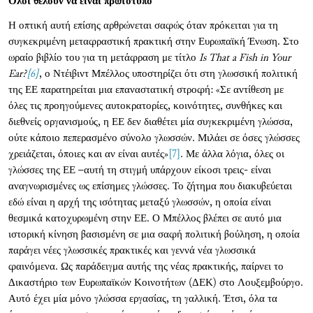
Όλοι θέλουν να είναι πρωτότυπο
Η οπτική αυτή επίσης αρθρώνεται σαφώς όταν πρόκειται για τη
συγκεκριμένη μεταφραστική πρακτική στην Ευρωπαϊκή Ένωση. Στο
ωραίο βιβλίο του για τη μετάφραση με τίτλο
Is That a Fish in Your
Ear?
[6]
, ο Ντέιβιντ Μπέλλος υποστηρίζει ότι στη γλωσσική πολιτική
της ΕΕ παρατηρείται μια επαναστατική στροφή: «Σε αντίθεση με
όλες τις προηγούμενες αυτοκρατορίες, κοινότητες, συνθήκες και
διεθνείς οργανισμούς, η ΕΕ δεν διαθέτει μία συγκεκριμένη γλώσσα,
ούτε κάποιο πεπερασμένο σύνολο γλωσσών. Μιλάει σε όσες γλώσσες
χρειάζεται, όποιες και αν είναι αυτές»
[7]
. Με άλλα λόγια, όλες οι
γλώσσες της ΕΕ –αυτή τη στιγμή υπάρχουν είκοσι τρεις- είναι
αναγνωρισμένες ως επίσημες γλώσσες. Το ζήτημα που διακυβεύεται
εδώ είναι η αρχή της ισότητας μεταξύ γλωσσών, η οποία είναι
θεσμικά κατοχυρωμένη στην ΕΕ. Ο Μπέλλος βλέπει σε αυτό μια
ιστορική κίνηση βασισμένη σε μια σαφή πολιτική βούληση, η οποία
παράγει νέες γλωσσικές πρακτικές και γεννά νέα γλωσσικά
φαινόμενα. Ως παράδειγμα αυτής της νέας πρακτικής, παίρνει το
Δικαστήριο των Ευρωπαϊκών Κοινοτήτων (ΔΕΚ) στο Λουξεμβούργο.
Αυτό έχει μία μόνο γλώσσα εργασίας, τη γαλλική. Έτσι, όλα τα