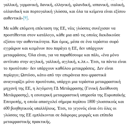
γαλλική, γερμανική, δανική, ελληνική, ιρλανδική, ισπανική, ιταλική,
ολλανδική και πορτογαλική γλώσσα, και όλα τα κείμενα είναι εξίσου
αυθεντικά»
[9]
.
Με κάθε επόμενη επέκταση της ΕΕ, νέες γλώσσες συνέχισαν να
προστίθενται στον κατάλογο, κάθε μια από τις οποίες διεκδικούσε
εξίσου την αυθεντικότητα. Και όμως, μέσα σε ένα τεράστιο σωρό
εγγράφων και κειμένων που παράγει η ΕΕ, δεν υπάρχουν
μεταφράσεις. Όλα είναι, για να παραθέσουμε και πάλι, «ένα μόνο
αντίτυπο στην αγγλική, γαλλική, αγγλική, κ.λπ.». Έτσι, τα πάντα είναι
το πρωτότυπο· δεν υπάρχουν καθόλου μεταφράσεις. Δεν είναι
περίεργο; Ωστόσο, κάτω από την επιφάνεια που φραστικά
αναγνωρίζει μόνο πρωτότυπα, υπάρχει μια τεράστια μεταφραστική
μηχανή της ΕΕ, η λεγόμενη ΓΔ Μετάφρασης (Γενική Διεύθυνση
Μετάφρασης), η εσωτερική μεταφραστική υπηρεσία της Ευρωπαϊκής
Επιτροπής, η οποία απασχολεί σήμερα περίπου 1800 γλωσσικούς και
600 βοηθητικούς υπαλλήλους. Έτσι, το γεγονός είναι ότι όλες οι
γλώσσες της ΕΕ εμπλέκονται σε διάφορες μορφές και επίπεδα
μεταφραστικής πρακτικής.