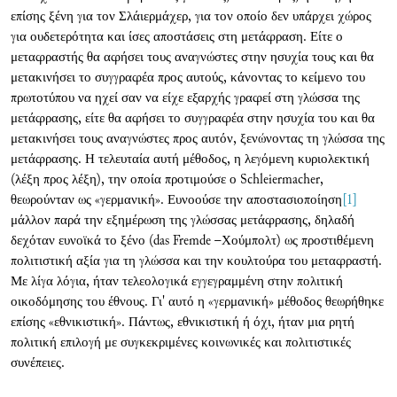
επίσης ξένη για τον Σλάιερμάχερ, για τον οποίο δεν υπάρχει χώρος
για ουδετερότητα και ίσες αποστάσεις στη μετάφραση. Είτε ο
μεταφραστής θα αφήσει τους αναγνώστες στην ησυχία τους και θα
μετακινήσει το συγγραφέα προς αυτούς, κάνοντας το κείμενο του
πρωτοτύπου να ηχεί σαν να είχε εξαρχής γραφεί στη γλώσσα της
μετάφρασης, είτε θα αφήσει το συγγραφέα στην ησυχία του και θα
μετακινήσει τους αναγνώστες προς αυτόν, ξενώνοντας τη γλώσσα της
μετάφρασης. Η τελευταία αυτή μέθοδος, η λεγόμενη κυριολεκτική
(λέξη προς λέξη), την οποία προτιμούσε ο Schleiermacher,
θεωρούνταν ως «γερμανική». Ευνοούσε την αποστασιοποίηση
[1]
μάλλον παρά την εξημέρωση της γλώσσας μετάφρασης, δηλαδή
δεχόταν ευνοϊκά το ξένο (das Fremde –Χούμπολτ) ως προστιθέμενη
πολιτιστική αξία για τη γλώσσα και την κουλτούρα του μεταφραστή.
Με λίγα λόγια, ήταν τελεολογικά εγγεγραμμένη στην πολιτική
οικοδόμησης του έθνους. Γι' αυτό η «γερμανική» μέθοδος θεωρήθηκε
επίσης «εθνικιστική». Πάντως, εθνικιστική ή όχι, ήταν μια ρητή
πολιτική επιλογή με συγκεκριμένες κοινωνικές και πολιτιστικές
συνέπειες.