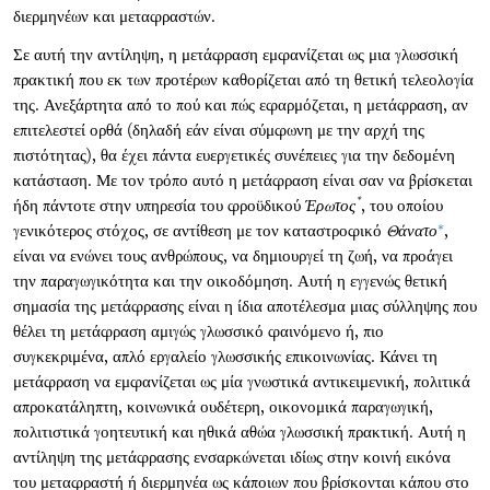
διερμηνέων και μεταφραστών.
Σε αυτή την αντίληψη, η μετάφραση εμφανίζεται ως μια γλωσσική
πρακτική που εκ των προτέρων καθορίζεται από τη θετική τελεολογία
της. Ανεξάρτητα από το πού και πώς εφαρμόζεται, η μετάφραση, αν
επιτελεστεί ορθά (δηλαδή εάν είναι σύμφωνη με την αρχή της
πιστότητας), θα έχει πάντα ευεργετικές συνέπειες για την δεδομένη
κατάσταση. Με τον τρόπο αυτό η μετάφραση είναι σαν να βρίσκεται
*
ήδη πάντοτε στην υπηρεσία του φροϋδικού
Έρωτος
, του οποίου
γενικότερος στόχος, σε αντίθεση με τον καταστροφικό
Θάνατο
*
,
είναι να ενώνει τους ανθρώπους, να δημιουργεί τη ζωή, να προάγει
την παραγωγικότητα και την οικοδόμηση. Αυτή η εγγενώς θετική
σημασία της μετάφρασης είναι η ίδια αποτέλεσμα μιας σύλληψης που
θέλει τη μετάφραση αμιγώς γλωσσικό φαινόμενο ή, πιο
συγκεκριμένα, απλό εργαλείο γλωσσικής επικοινωνίας. Κάνει τη
μετάφραση να εμφανίζεται ως μία γνωστικά αντικειμενική, πολιτικά
απροκατάληπτη, κοινωνικά ουδέτερη, οικονομικά παραγωγική,
πολιτιστικά γοητευτική και ηθικά αθώα γλωσσική πρακτική. Αυτή η
αντίληψη της μετάφρασης ενσαρκώνεται ιδίως στην κοινή εικόνα
του μεταφραστή ή διερμηνέα ως κάποιων που βρίσκονται κάπου στο