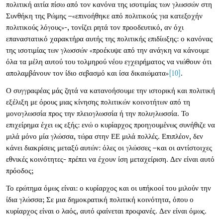
πολιτική αιτία πίσω από τον κανόνα της ισοτιμίας των γλωσσών στη
Συνθήκη της Ρώμης –«επινοήθηκε από πολιτικούς για κατεξοχήν
πολιτικούς λόγους»-, τονίζει ρητά τον προοδευτικό, αν όχι
επαναστατικό χαρακτήρα αυτής της πολιτικής επιδίωξης: ο κανόνας
της ισοτιμίας των γλωσσών «προέκυψε από την ανάγκη να κάνουμε
όλα τα μέλη αυτού του τολμηρού νέου εγχειρήματος να νιώθουν ότι
απολαμβάνουν τον ίδιο σεβασμό και ίσα δικαιώματα»
[10]
.
Ο συγγραφέας μάς ζητά να κατανοήσουμε την ιστορική και πολιτική
εξέλιξη με όρους μιας κίνησης πολιτικών κοινοτήτων από τη
μονογλωσσία προς την πλειογλωσσία ή την πολυγλωσσία. Το
επιχείρημα έχει ως εξής: ενώ ο κυρίαρχος προηγουμένως συνήθιζε να
μιλά μόνο μία γλώσσα, τώρα στην ΕΕ μιλά πολλές. Επιπλέον, δεν
κάνει διακρίσεις μεταξύ αυτών: όλες οι γλώσσες –και οι αντίστοιχες
εθνικές κοινότητες- πρέπει να έχουν ίση μεταχείριση. Δεν είναι αυτό
πρόοδος;
Το ερώτημα όμως είναι: ο κυρίαρχος και οι υπήκοοί του μιλούν την
ίδια γλώσσα; Σε μια δημοκρατική πολιτική κοινότητα, όπου ο
κυρίαρχος είναι ο λαός, αυτό φαίνεται προφανές. Δεν είναι όμως.