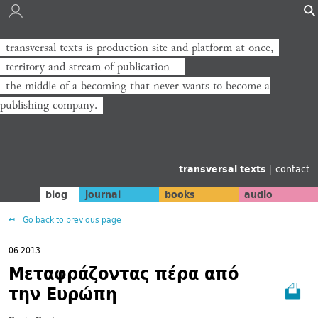
transversal texts is production site and platform at once,
transversal texts ist Produktionsort und Plattform zugleich,
territory and stream of publication −
Territorium und Strom der Veröffentlichung −
the middle of a becoming that never wants to become a
die Mitte eines Werdens, das niemals zum Verlag werden will.
publishing company.
transversal texts
|
contact
blog
journal
books
audio
Go back to previous page
06 2013
Μεταφράζοντας πέρα από
την Ευρώπη