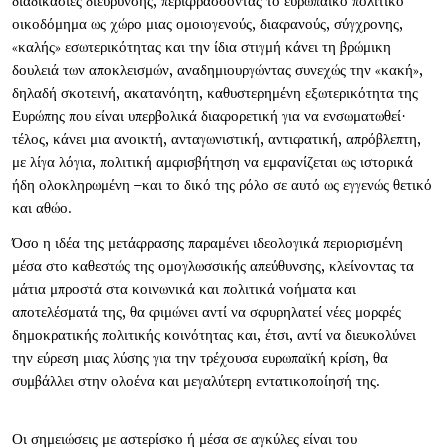
διαδικασίες διεύρυνσης, περιφράσσοντας το ευρωπαϊκό πολιτικό
οικοδόμημα ως χώρο μιας ομοιογενούς, διαφανούς, σύγχρονης,
«καλής» εσωτερικότητας και την ίδια στιγμή κάνει τη βρώμικη
δουλειά των αποκλεισμών, αναδημιουργώντας συνεχώς την «κακή»,
δηλαδή σκοτεινή, ακατανόητη, καθυστερημένη εξωτερικότητα της
Ευρώπης που είναι υπερβολικά διαφορετική για να ενσωματωθεί·
τέλος, κάνει μια ανοικτή, ανταγωνιστική, αντιφατική, απρόβλεπτη,
με λίγα λόγια, πολιτική αμφισβήτηση να εμφανίζεται ως ιστορικά
ήδη ολοκληρωμένη –και το δικό της ρόλο σε αυτό ως εγγενώς θετικό
και αθώο.
Όσο η ιδέα της μετάφρασης παραμένει ιδεολογικά περιορισμένη
μέσα στο καθεστώς της ομογλωσσικής απεύθυνσης, κλείνοντας τα
μάτια μπροστά στα κοινωνικά και πολιτικά νοήματα και
αποτελέσματά της, θα φιμώνει αντί να σφυρηλατεί νέες μορφές
δημοκρατικής πολιτικής κοινότητας και, έτσι, αντί να διευκολύνει
την εύρεση μιας λύσης για την τρέχουσα ευρωπαϊκή κρίση, θα
συμβάλλει στην ολοένα και μεγαλύτερη εντατικοποίησή της.
Οι σημειώσεις με αστερίσκο ή μέσα σε αγκύλες είναι του