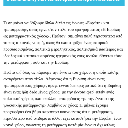
Τι σημαίνει να βάζουμε δίπλα δίπλα τις έννοιες «Ευρώπη» και
«μετάφραση», όπως έγινε στον τίτλο του προγράμματος «Η Ευρώπη
ως μεταφραστικός χώρος»; Πρώτον, σημαίνει πολύ περισσότερα από
το πώς ο κοινός νους ή, όπως θα υποστηρίξω, ένας ιστορικά
προσδιορισμένος, πολιτικά μεροληπτικός, πολιτισμικά ιδιαίτερος και
ιδεολογικά κατασκευασμένος ηγεμονικός νους αντιλαμβάνεται τόσο
την μετάφραση, όσο και την Ευρώπη.
Πρώτα απ’ όλα, ας πάρουμε την έννοια του
χώρου
, η οποία επίσης
αναφέρεται στον τίτλο. Λέγοντας ότι η Ευρώπη είναι ένας
«μεταφραστικός χώρος», άραγε εννοούμε πραγματικά ότι η Ευρώπη
είναι ένας ήδη δεδομένος χώρος, με την έννοια φερ’ ειπείν ενός
πολιτικού χώρου, όπου πολλές μεταφράσεις –με την έννοια της
γλωσσικής μετάφρασης- λαμβάνουν χώρα; Ή μήπως έχουμε
προχωρήσει ένα βήμα παραπέρα υπονοώντας ότι η μετάφραση,
περισσότερο από οτιδήποτε άλλο, έχει καταστήσει την Ευρώπη έναν
κοινό χώρο, νοώντας τη μετάφραση κατά μία έννοια όχι απλώς