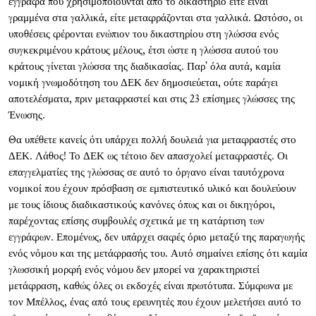
έγγραφα που χρησιμοποιούνται από το δικαστήριο είτε είναι
γραμμένα στα γαλλικά, είτε μεταφράζονται στα γαλλικά. Ωστόσο, οι
υποθέσεις φέρονται ενώπιον του δικαστηρίου στη γλώσσα ενός
συγκεκριμένου κράτους μέλους, έτσι ώστε η γλώσσα αυτού του
κράτους γίνεται γλώσσα της διαδικασίας. Παρ’ όλα αυτά, καμία
νομική γνωμοδότηση του ΔΕΚ δεν δημοσιεύεται, ούτε παράγει
αποτελέσματα, πριν μεταφραστεί και στις 23 επίσημες γλώσσες της
Ένωσης.
Θα υπέθετε κανείς ότι υπάρχει πολλή δουλειά για μεταφραστές στο
ΔΕΚ. Λάθος! Το ΔΕΚ ως τέτοιο δεν απασχολεί μεταφραστές. Οι
επαγγελματίες της γλώσσας σε αυτό το όργανο είναι ταυτόχρονα
νομικοί που έχουν πρόσβαση σε εμπιστευτικό υλικό και δουλεύουν
με τους ίδιους διαδικαστικούς κανόνες όπως και οι δικηγόροι,
παρέχοντας επίσης συμβουλές σχετικά με τη κατάρτιση των
εγγράφων. Επομένως, δεν υπάρχει σαφές όριο μεταξύ της παραγωγής
ενός νόμου και της μετάφρασής του. Αυτό σημαίνει επίσης ότι καμία
γλωσσική μορφή ενός νόμου δεν μπορεί να χαρακτηριστεί
μετάφραση, καθώς όλες οι εκδοχές είναι πρωτότυπα. Σύμφωνα με
τον Μπέλλος, ένας από τους ερευνητές που έχουν μελετήσει αυτό το