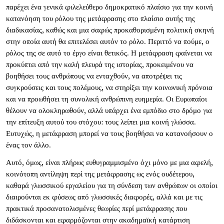
παρέχει ένα γενικά φιλελεύθερο δημοκρατικό πλαίσιο για την κοινή
κατανόηση του ρόλου της μετάφρασης στο πλαίσιο αυτής της
διαδικασίας, καθώς και μια σαφώς προκαθορισμένη πολιτική σκηνή
στην οποία αυτή θα επιτελέσει αυτόν το ρόλο. Περιττό να πούμε, ο
ρόλος της σε αυτό το έργο είναι θετικός. Η μετάφραση φαίνεται να
προκύπτει από την καλή πλευρά της ιστορίας, προκειμένου να
βοηθήσει τους ανθρώπους να ενταχθούν, να αποτρέψει τις
συγκρούσεις και τους πολέμους, να στηρίξει την κοινωνική πρόνοια
και να προωθήσει τη συνολική ανθρώπινη ευημερία. Οι Ευρωπαίοι
θέλουν να ολοκληρωθούν, αλλά υπάρχει ένα εμπόδιο στο δρόμο για
την επίτευξη αυτού του στόχου: τους λείπει μια κοινή γλώσσα.
Ευτυχώς, η μετάφραση μπορεί να τους βοηθήσει να κατανοήσουν ο
ένας τον άλλο.
Αυτό, όμως, είναι πλήρως ευθυγραμμισμένο όχι μόνο με μια αφελή,
κοινότοπη αντίληψη περί της μετάφρασης ως ενός ουδέτερου,
καθαρά γλωσσικού εργαλείου για τη σύνδεση των ανθρώπων οι οποίοι
διαιρούνται εκ φύσεως από γλωσσικές διαφορές, αλλά και με τις
πρακτικά προσανατολισμένες θεωρίες περί μετάφρασης που
διδάσκονται και εφαρμόζονται στην ακαδημαϊκή κατάρτιση