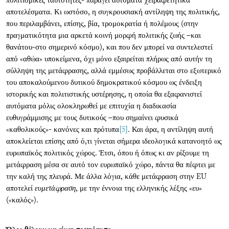
πολιτισμικές ταυτότητες- παράγει αυτόματα χειραφετητικά
αποτελέσματα. Κι ωστόσο, η συγκρουσιακή αντίληψη της πολιτικής,
που περιλαμβάνει, επίσης, βία, τρομοκρατία ή πολέμους (στην
πραγματικότητα μια αρκετά κοινή μορφή πολιτικής ζωής –και
θανάτου-στο σημερινό κόσμο), και που δεν μπορεί να συντελεστεί
από «αθώα» υποκείμενα, όχι μόνο εξαιρείται πλήρως από αυτήν τη
σύλληψη της μετάφρασης, αλλά εμμέσως προβάλλεται στο εξωτερικό
του αποκαλούμενου δυτικού δημοκρατικού κόσμου ως ένδειξη
ιστορικής και πολιτιστικής υστέρησης, η οποία θα εξαφανιστεί
αυτόματα μόλις ολοκληρωθεί με επιτυχία η διαδικασία
ευθυγράμμισης με τους δυτικούς –που σημαίνει φυσικά
«καθολικούς»- κανόνες και πρότυπα
[5]
. Και άρα, η αντίληψη αυτή
αποκλείεται επίσης από ό,τι γίνεται σήμερα ιδεολογικά κατανοητό ως
ευρωπαϊκός πολιτικός χώρος. Έτσι, όπου ή όπως κι αν ρίξουμε τη
μετάφραση μέσα σε αυτό τον ευρωπαϊκό χώρο, πάντα θα πέφτει με
την καλή της πλευρά. Με άλλα λόγια, κάθε μετάφραση στην EU
αποτελεί
ευμετάφραση
, με την έννοια της ελληνικής λέξης «ευ»
(«καλός»).