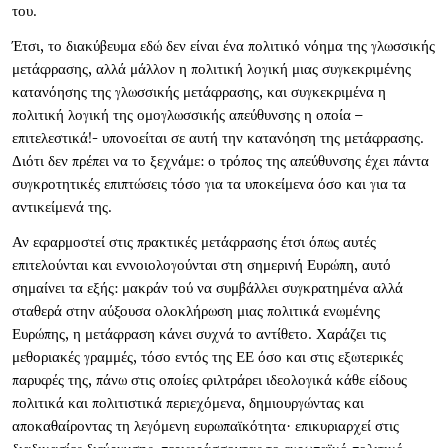
του.
Έτσι, το διακύβευμα εδώ δεν είναι ένα πολιτικό νόημα της γλωσσικής
μετάφρασης, αλλά μάλλον η πολιτική λογική μιας συγκεκριμένης
κατανόησης της γλωσσικής μετάφρασης, και συγκεκριμένα η
πολιτική λογική της ομογλωσσικής απεύθυνσης η οποία –
επιτελεστικά!- υπονοείται σε αυτή την κατανόηση της μετάφρασης.
Διότι δεν πρέπει να το ξεχνάμε: ο τρόπος της απεύθυνσης έχει πάντα
συγκροτητικές επιπτώσεις τόσο για τα υποκείμενα όσο και για τα
αντικείμενά της.
Αν εφαρμοστεί στις πρακτικές μετάφρασης έτσι όπως αυτές
επιτελούνται και εννοιολογούνται στη σημερινή Ευρώπη, αυτό
σημαίνει τα εξής: μακράν τού να συμβάλλει συγκρατημένα αλλά
σταθερά στην αύξουσα ολοκλήρωση μιας πολιτικά ενωμένης
Ευρώπης, η μετάφραση κάνει συχνά το αντίθετο. Χαράζει τις
μεθοριακές γραμμές, τόσο εντός της ΕΕ όσο και στις εξωτερικές
παρυφές της, πάνω στις οποίες φιλτράρει ιδεολογικά κάθε είδους
πολιτικά και πολιτιστικά περιεχόμενα, δημιουργώντας και
αποκαθαίροντας τη λεγόμενη ευρωπαϊκότητα· επικυριαρχεί στις