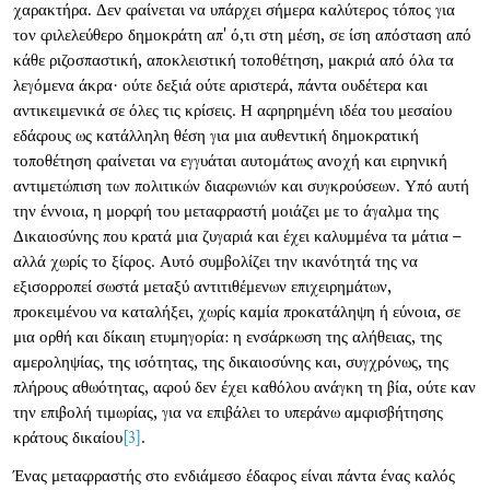
χαρακτήρα. Δεν φαίνεται να υπάρχει σήμερα καλύτερος τόπος για
τον φιλελεύθερο δημοκράτη απ' ό,τι στη μέση, σε ίση απόσταση από
κάθε ριζοσπαστική, αποκλειστική τοποθέτηση, μακριά από όλα τα
λεγόμενα άκρα· ούτε δεξιά ούτε αριστερά, πάντα ουδέτερα και
αντικειμενικά σε όλες τις κρίσεις. Η αφηρημένη ιδέα του μεσαίου
εδάφους ως κατάλληλη θέση για μια αυθεντική δημοκρατική
τοποθέτηση φαίνεται να εγγυάται αυτομάτως ανοχή και ειρηνική
αντιμετώπιση των πολιτικών διαφωνιών και συγκρούσεων. Υπό αυτή
την έννοια, η μορφή του μεταφραστή μοιάζει με το άγαλμα της
Δικαιοσύνης που κρατά μια ζυγαριά και έχει καλυμμένα τα μάτια –
αλλά χωρίς το ξίφος. Αυτό συμβολίζει την ικανότητά της να
εξισορροπεί σωστά μεταξύ αντιτιθέμενων επιχειρημάτων,
προκειμένου να καταλήξει, χωρίς καμία προκατάληψη ή εύνοια, σε
μια ορθή και δίκαιη ετυμηγορία: η ενσάρκωση της αλήθειας, της
αμεροληψίας, της ισότητας, της δικαιοσύνης και, συγχρόνως, της
πλήρους αθωότητας, αφού δεν έχει καθόλου ανάγκη τη βία, ούτε καν
την επιβολή τιμωρίας, για να επιβάλει το υπεράνω αμφισβήτησης
κράτους δικαίου
[3]
.
Ένας μεταφραστής στο ενδιάμεσο έδαφος είναι πάντα ένας καλός