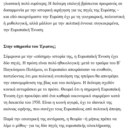
γλωσσική πολύ ευρύτερη; Η δεύτερη επιλογή βρίσκεται προφανώς σε
δυσαρμονία με την ιστορική αφήγηση για τις πηγές της Ευρώπης –
και εδώ σκεφτόμαστε την Ευρώπη όχι με τη γεωγραφική, πολιτιστική
ή μυθολογική, αλλά μάλλον με την
πολιτική
έννοια: συγκεκριμένα,
την Ευρωπαϊκή Ένωση.
Στην υπηρεσία
του
Έρωτος
;
Σύμφωνα με την «επίσημη» ιστορία της, η Ευρωπαϊκή Ένωση έχει
δύο πηγές. Η πρώτη είναι πολύ ηθικολογική: μετά το τραύμα του Β'
Παγκόσμιου Πολέμου, οι Ευρωπαίοι αποφάσισαν να ενωθούν,
πιστεύοντας ότι μια πολιτική ενοποίηση της ηπείρου θα αποτρέψει
την επανεμφάνιση της βίας και του πολέμου. Η δεύτερη σχεδόν
κυνικά αντιφάσκει με το πρώτο. Θεωρεί ότι η σημερινή Ευρωπαϊκή
Ένωση έχει προκύψει από ένα καθαρά οικονομικό συμφέρον κατά
τη δεκαετία του 1950. Είναι η κοινή αγορά, όχι το ιδανικό της
αιώνιας ειρήνης, που συνέχει τους Ευρωπαίους από πολιτική άποψη.
Παρά την εσωτερική της αντίφαση, η θεωρία –ή μήπως πρέπει να
λέμε ο μύθος- για τις δύο πηγές της ευρωπαϊκής ολοκλήρωσης