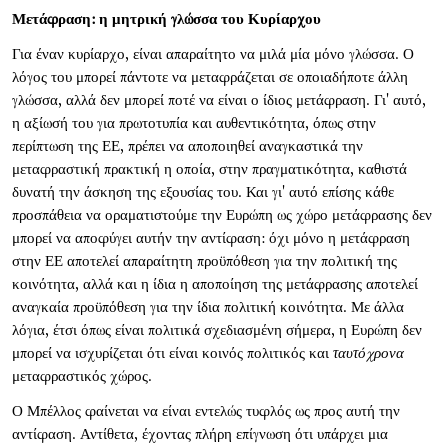
Μετάφραση:
η μητρική γλώσσα του
Κυρίαρχου
Για έναν κυρίαρχο, είναι απαραίτητο να μιλά μία μόνο γλώσσα. Ο
λόγος του μπορεί πάντοτε να μεταφράζεται σε οποιαδήποτε άλλη
γλώσσα, αλλά δεν μπορεί ποτέ να είναι ο ίδιος μετάφραση. Γι' αυτό,
η αξίωσή του για πρωτοτυπία και αυθεντικότητα, όπως στην
περίπτωση της ΕΕ, πρέπει να αποποιηθεί αναγκαστικά την
μεταφραστική πρακτική η οποία, στην πραγματικότητα, καθιστά
δυνατή την άσκηση της εξουσίας του. Και γι' αυτό επίσης κάθε
προσπάθεια να οραματιστούμε την Ευρώπη ως χώρο μετάφρασης δεν
μπορεί να αποφύγει αυτήν την αντίφαση: όχι μόνο η μετάφραση
στην ΕΕ αποτελεί απαραίτητη προϋπόθεση για την πολιτική της
κοινότητα, αλλά και η ίδια η αποποίηση της μετάφρασης αποτελεί
αναγκαία προϋπόθεση για την ίδια πολιτική κοινότητα. Με άλλα
λόγια, έτσι όπως είναι πολιτικά σχεδιασμένη σήμερα, η Ευρώπη δεν
μπορεί να ισχυρίζεται ότι είναι κοινός πολιτικός και
ταυτόχρονα
μεταφραστικός χώρος.
Ο Μπέλλος φαίνεται να είναι εντελώς τυφλός ως προς αυτή την
αντίφαση. Αντίθετα, έχοντας πλήρη επίγνωση ότι υπάρχει μια