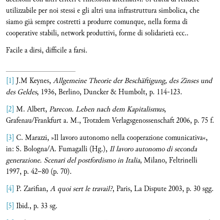
utilizzabile per noi stessi e gli altri una infrastruttura simbolica, che
siamo già sempre costretti a produrre comunque, nella forma di
cooperative stabili, network produttivi, forme di solidarietà ecc..
Facile a dirsi, difficile a farsi.
[1]
J.M Keynes,
Allgemeine Theorie der Beschäftigung, des Zinses und
des Geldes
, 1936, Berlino, Duncker & Humbolt, p. 114-123.
[2]
M. Albert,
Parecon. Leben nach dem Kapitalismus
,
Grafenau/Frankfurt a. M., Trotzdem Verlagsgenossenschaft 2006, p. 75 f.
[3]
C. Marazzi, »Il lavoro autonomo nella cooperazione comunicativa«,
in: S. Bologna/A. Fumagalli (Hg.),
Il lavoro autonomo di seconda
generazione. Scenari del postfordismo in Italia
, Milano, Feltrinelli
1997, p. 42–80 (p. 70).
[4]
P. Zarifian,
A quoi sert le travail?
, Paris, La Dispute 2003, p. 30 sgg.
[5]
Ibid., p. 33 sg.