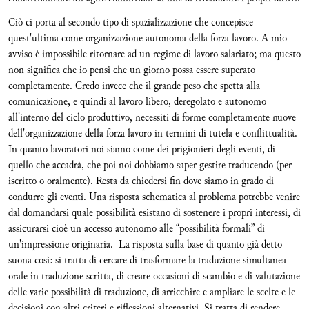
Ciò ci porta al secondo tipo di spazializzazione che concepisce
quest'ultima come organizzazione autonoma della forza lavoro. A mio
avviso è impossibile ritornare ad un regime di lavoro salariato; ma questo
non significa che io pensi che un giorno possa essere superato
completamente. Credo invece che il grande peso che spetta alla
comunicazione, e quindi al lavoro libero, deregolato e autonomo
all'interno del ciclo produttivo, necessiti di forme completamente nuove
dell'organizzazione della forza lavoro in termini di tutela e conflittualità.
In quanto lavoratori noi siamo come dei prigionieri degli eventi, di
quello che accadrà, che poi noi dobbiamo saper gestire traducendo (per
iscritto o oralmente). Resta da chiedersi fin dove siamo in grado di
condurre gli eventi. Una risposta schematica al problema potrebbe venire
dal domandarsi quale possibilità esistano di sostenere i propri interessi, di
assicurarsi cioè un accesso autonomo alle “possibilità formali” di
un'impressione originaria. La risposta sulla base di quanto già detto
suona così: si tratta di cercare di trasformare la traduzione simultanea
orale in traduzione scritta, di creare occasioni di scambio e di valutazione
delle varie possibilità di traduzione, di arricchire e ampliare le scelte e le
decisioni con altri criteri e riflessioni alternativi. Si tratta di rendere