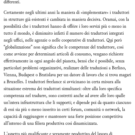
differenti.
Certamente negli ultimi anni la maniera di »implementare« i traduttori
in strutture già esistenti è cambiata in maniera decisiva. Oramai, con la
possibilità che i traduttori hanno di offrire i loro servizi più o meno in
tutto il mondo, è diminuito infatti il numero dei traduttori integrati
negli uffici, nelle agenzie o nelle cooperative di traduttori. Qui però
“globalizzazione” non significa che le competenze del traduttore, così
come avviene per determinati articoli di consumo, vengano richieste
effettivamente in ogni angolo del pianeta, bensì che è possibile, senza
particolari problemi organizzativi, realizzare delle traduzioni a Berlino,
Vienna, Budapest o Bratislava per un datore di lavoro che si trova magari
a Bruxelles. I traduttori freelance si avvicinano in certa misura alla
situazione estrema dei traduttori simultanei: oltre alla loro specifica
competenza nel tradurre, sono costretti anche ad avere alle loro spalle
un'intera infrastruttura che li supporti; e dipende poi da quanto ciascuno
di essi sia più o meno inserito in certi forum, comunità o network, la
capacità di raggiungere e mantenere una forte posizione competitiva
all'interno di una filiera produttiva così dinamicizzata.
L'aspetto più qualificante e veramente produttivo del lavoro di