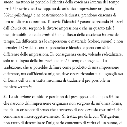
suono, mettono in pericolo l'identità della coscienza interna del tempo
perché le serie che si sviluppano da un'unica impressione originaria
(
Urempfindung)
e ne costituiscono la durata, prendono ciascuna di
loro un diverso cammino. Tuttavia l'identità è garantita secondo Husserl
dall'
Ora
da cui sorgono le diverse impressioni e che in quanto tale è
inequivocabilmente determinabile nel flusso della coscienza interna del
tempo. La differenza tra le impressioni è materiale (colore, suono) e non
formale: l'O
ra
della contemporaneità è identica e porta con sé le
differenze delle impressioni. Di conseguenza esiste, volendo radicalizzare,
solo una lingua della impressione, cioè il tempo omogeneo. La
traduzione, che si potrebbe definire come prodotto di una impressione
differente, ma dall'identica origine, deve essere ricondotta all'uguaglianza
di forma dell'
ora
: si tratta insomma di tradurre il più possibile in
maniera
letterale
.
2.
La situazione cambia se partiamo dal presupposto che le possibilità
che nascono dall'impressione originaria non sorgono da un'unica forma,
ma da un orizzonte di senso che attraverso di esse deve sia costituirsi che
comunicarsi intersoggettivamente. Si tratta, per dirla con Wittgestein,
non tanto di determinare l'originario contenuto di verità di un suono, di