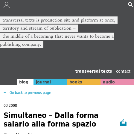
transversal texts is production site and platform at once,
territory and stream of publication −
the middle of a becoming that never wants to become a
publishing company.
transversal texts
|
contact
blog
journal
books
audio
Go back to previous page
03 2008
Simultaneo – Dalla forma
salario alla forma spazio