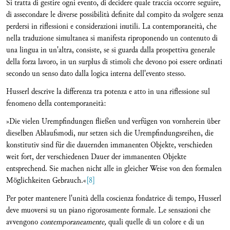
Si tratta di gestire ogni evento, di decidere quale traccia occorre seguire,
di assecondare le diverse possibilità definite dal compito da svolgere senza
perdersi in riflessioni e considerazioni inutili. La contemporaneità, che
nella traduzione simultanea si manifesta riproponendo un contenuto di
una lingua in un'altra, consiste, se si guarda dalla prospettiva generale
della forza lavoro, in un surplus di stimoli che devono poi essere ordinati
secondo un senso dato dalla logica interna dell'evento stesso.
Husserl descrive la differenza tra potenza e atto in una riflessione sul
fenomeno della contemporaneità:
»Die vielen Urempfindungen fließen und verfügen von vornherein über
dieselben Ablaufsmodi, nur setzen sich die Urempfindungsreihen, die
konstitutiv sind für die dauernden immanenten Objekte, verschieden
weit fort, der verschiedenen Dauer der immanenten Objekte
entsprechend. Sie machen nicht alle in gleicher Weise von den formalen
Möglichkeiten Gebrauch.«
[8]
Per poter mantenere l'unità della coscienza fondatrice di tempo, Husserl
deve muoversi su un piano rigorosamente formale. Le sensazioni che
avvengono
contemporaneamente,
quali quelle di un colore e di un