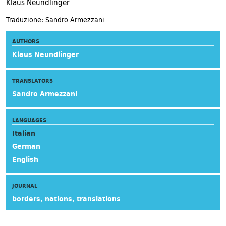
Klaus Neundlinger
Traduzione: Sandro Armezzani
AUTHORS
Klaus Neundlinger
TRANSLATORS
Sandro Armezzani
LANGUAGES
Italian
German
English
JOURNAL
borders, nations, translations