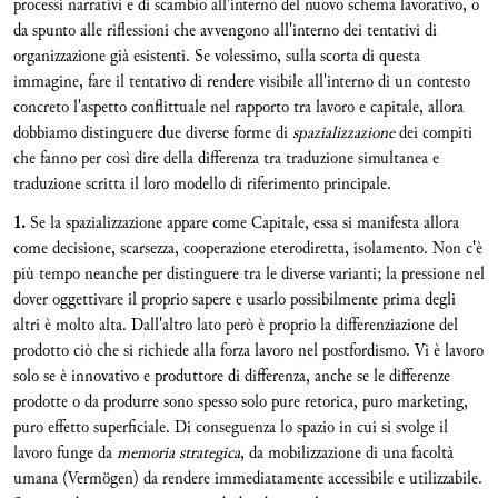
processi narrativi e di scambio all'interno del nuovo schema lavorativo, o
da spunto alle riflessioni che avvengono all'interno dei tentativi di
organizzazione già esistenti. Se volessimo, sulla scorta di questa
immagine, fare il tentativo di rendere visibile all'interno di un contesto
concreto l'aspetto conflittuale nel rapporto tra lavoro e capitale, allora
dobbiamo distinguere due diverse forme di
spazializzazione
dei compiti
che fanno per così dire della differenza tra traduzione simultanea e
traduzione scritta il loro modello di riferimento principale.
1.
Se la spazializzazione appare come Capitale, essa si manifesta allora
come decisione, scarsezza, cooperazione eterodiretta, isolamento. Non c'è
più tempo neanche per distinguere tra le diverse varianti; la pressione nel
dover oggettivare il proprio sapere e usarlo possibilmente prima degli
altri è molto alta. Dall'altro lato però è proprio la differenziazione del
prodotto ciò che si richiede alla forza lavoro nel postfordismo. Vi è lavoro
solo se è innovativo e produttore di differenza, anche se le differenze
prodotte o da produrre sono spesso solo pure retorica, puro marketing,
puro effetto superficiale. Di conseguenza lo spazio in cui si svolge il
lavoro funge da
memoria strategica
, da mobilizzazione di una facoltà
umana (Vermögen) da rendere immediatamente accessibile e utilizzabile.