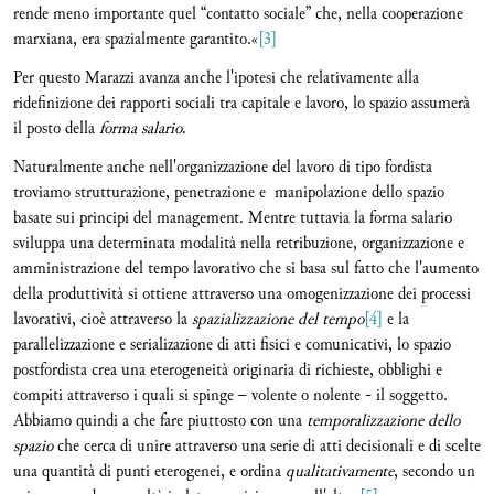
rende meno importante quel “contatto sociale” che, nella cooperazione
marxiana, era spazialmente garantito.«
[3]
Per questo Marazzi avanza anche l'ipotesi che relativamente alla
ridefinizione dei rapporti sociali tra capitale e lavoro, lo spazio assumerà
il posto della
forma salario
.
Naturalmente anche nell'organizzazione del lavoro di tipo fordista
troviamo strutturazione, penetrazione e manipolazione dello spazio
basate sui principi del management. Mentre tuttavia la forma salario
sviluppa una determinata modalità nella retribuzione, organizzazione e
amministrazione del tempo lavorativo che si basa sul fatto che l'aumento
della produttività si ottiene attraverso una omogenizzazione dei processi
lavorativi, cioè attraverso la
spazializzazione del tempo
[4]
e la
parallelizzazione e serializazione di atti fisici e comunicativi, lo spazio
postfordista crea una eterogeneità originaria di richieste, obblighi e
compiti attraverso i quali si spinge – volente o nolente - il soggetto.
Abbiamo quindi a che fare piuttosto con una
temporalizzazione dello
spazio
che cerca di unire attraverso una serie di atti decisionali e di scelte
una quantità di punti eterogenei, e ordina
qualitativamente
, secondo un