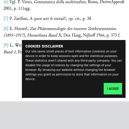
[6]
Vgl. P. Virno,
Grammatica della moltitudine
, Roma, DeriveApprodi
2001, p. 111sgg.
[7]
P. Zarifian,
A quoi sert le travail?
,
op. cit.
, p. 38.
[8]
E. Husserl,
Zur Phänomenologie des inneren Zeitbewusstseins
(1893–1917)
,
Husserliana Band X
, Den Haag, Nijhoff 1966, p. 373 f.
[9]
L. Wittgenstein,
Philosophische Untersuchungen
,
in:
Werkausgabe
COOKIES DISCLAIMER
Band 1
, Frankfurt a. M.: Suhrkamp 1984, S. 225–580 (§ 355).
Our site saves small pieces of text information (cookies) on your
device in order to keep sessions open and for statistical purposes.
These statistics aren't shared with any third-party company. You can
disable the usage of cookies by changing the settings of your
browser. By browsing our website without changing the browser
settings you grant us permission to store that information on your
device.
I AGREE
transversal.at
impressum