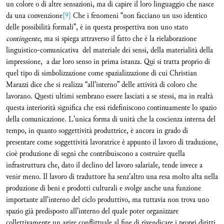
un colore o di altre sensazioni, ma di capire il loro linguaggio che nasce
da una convenzione
[9]
Che i fenomeni “non facciano un uso identico
delle possibilità formali”, è in questa prospettiva non uno stato
contingente
, ma si spiega attraverso il fatto che è la rielaborazione
linguistico-comunicativa del materiale dei sensi, della materialità della
impressione, a dar loro senso in prima istanza. Qui si tratta proprio di
quel tipo di simbolizzazione come spazializzazione di cui Christian
Marazzi dice che si realizza “all'interno” delle attività di coloro che
lavorano. Questi ultimi sembrano essere lasciati a se stessi, ma in realtà
questa interiorità significa che essi ridefiniscono continuamente lo spazio
della comunicazione. L'unica forma di unità che la coscienza interna del
tempo, in quanto soggettività produttrice, è ancora in grado di
presentare come soggettività lavoratrice è appunto il lavoro di traduzione,
cioè produzione di segni che contribuiscono a costruire quella
infrastruttura che, dato il declino del lavoro salariale, tende invece a
venir meno. Il lavoro di traduttore ha senz'altro una resa molto alta nella
produzione di beni e prodotti culturali e svolge anche una funzione
importante all'interno del ciclo produttivo, ma tuttavia non trova uno
spazio già predisposto all'interno del quale poter organizzare
collettivamente un agire conflittuale al fine di rivendicare i propri diritti.