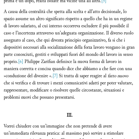
prima e un dopo, realtà isolate ma vicine una all'altra.
[5]
A causa della centralità che spetta alla scelta e all'atto decisionale, lo
spazio assume un altro significato rispetto a quello che ha in un regime
di lavoro salariato, al cui interno occorreva escludere il più possibile il
caso e l'incertezza attraverso un'adeguata organizzazione. Il diverso ruolo
assegnato al caso, che qui diventa principio organizzativo, fa sì che i
dispositivi necessari alla socializzazione della forza lavoro vengano in gran
parte conosciuti, gestiti e sviluppati fuori del mondo del lavoro in senso
proprio.
[6]
Philippe Zarifian definisce la nuova forma di lavoro in
maniera corretta e concisa quando dice che abbiamo a che fare con una
»conduzione del divenire «.
[7]
Si tratta di saper reagire al
fatto nuovo
che si verifica e di trovare i mezzi comunicativi adatti per poter valutare,
rappresentare, modificare o risolvere quelle circostanze, situazioni e
problemi nuovi che possano presentarsi.
III.
Vorrei chiudere con un'immagine che non pretende di avere
un'immediata rilevanza pratica: al massimo può servire a stimolare