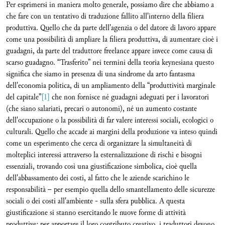
Per esprimersi in maniera molto generale, possiamo dire che abbiamo a
che fare con un tentativo di traduzione fallito all'interno della filiera
produttiva. Quello che da parte dell'agenzia o del datore di lavoro appare
come una possibilità di ampliare la filiera produttiva, di aumentare cioè i
guadagni, da parte del traduttore freelance appare invece come causa di
scarso guadagno. “Trasferito” nei termini della teoria keynesiana questo
significa che siamo in presenza di una sindrome da arto fantasma
dell'economia politica, di un ampliamento della “produttività marginale
del capitale”
[1]
che non fornisce né guadagni adeguati per i lavoratori
(che siano salariati, precari o autonomi), né un aumento costante
dell'occupazione o la possibilità di far valere interessi sociali, ecologici o
culturali. Quello che accade ai margini della produzione va inteso quindi
come un esperimento che cerca di organizzare la simultaneità di
molteplici interessi attraverso la esternalizzazione di rischi e bisogni
essenziali, trovando così una giustificazione simbolica, cioè quella
dell'abbassamento dei costi, al fatto che le aziende scarichino le
responsabilità – per esempio quella dello smantellamento delle sicurezze
sociali o dei costi all'ambiente - sulla sfera pubblica. A questa
giustificazione si stanno esercitando le nuove forme di attività
produttive: per apportare il loro contributo creativo, i traduttori devono