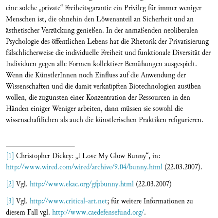
eine solche „private“ Freiheitsgarantie ein Privileg für immer weniger
Menschen ist, die ohnehin den Löwenanteil an Sicherheit und an
ästhetischer Verzückung genießen. In der anmaßenden neoliberalen
Psychologie des öffentlichen Lebens hat die Rhetorik der Privatisierung
fälschlicherweise die individuelle Freiheit und funktionale Diversität der
Individuen gegen alle Formen kollektiver Bemühungen ausgespielt.
Wenn die KünstlerInnen noch Einfluss auf die Anwendung der
Wissenschaften und die damit verknüpften Biotechnologien ausüben
wollen, die zugunsten einer Konzentration der Ressourcen in den
Händen einiger Weniger arbeiten, dann müssen sie sowohl die
wissenschaftlichen als auch die künstlerischen Praktiken refigurieren.
[1]
Christopher Dickey: „I Love My Glow Bunny“, in:
http://www.wired.com/wired/archive/9.04/bunny.html
(22.03.2007).
[2]
Vgl.
http://www.ekac.org/gfpbunny.html
(22.03.2007)
[3]
Vgl.
http://www.critical-art.net
; für weitere Informationen zu
diesem Fall vgl.
http://www.caedefensefund.org/
.