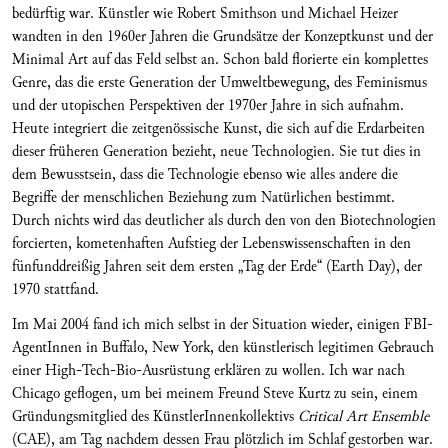
bedürftig war. Künstler wie Robert Smithson und Michael Heizer
wandten in den 1960er Jahren die Grundsätze der Konzeptkunst und der
Minimal Art auf das Feld selbst an. Schon bald florierte ein komplettes
Genre, das die erste Generation der Umweltbewegung, des Feminismus
und der utopischen Perspektiven der 1970er Jahre in sich aufnahm.
Heute integriert die zeitgenössische Kunst, die sich auf die Erdarbeiten
dieser früheren Generation bezieht, neue Technologien. Sie tut dies in
dem Bewusstsein, dass die Technologie ebenso wie alles andere die
Begriffe der menschlichen Beziehung zum Natürlichen bestimmt.
Durch nichts wird das deutlicher als durch den von den Biotechnologien
forcierten, kometenhaften Aufstieg der Lebenswissenschaften in den
fünfunddreißig Jahren seit dem ersten „Tag der Erde“ (Earth Day), der
1970 stattfand.
Im Mai 2004 fand ich mich selbst in der Situation wieder, einigen FBI-
AgentInnen in Buffalo, New York, den künstlerisch legitimen Gebrauch
einer High-Tech-Bio-Ausrüstung erklären zu wollen. Ich war nach
Chicago geflogen, um bei meinem Freund Steve Kurtz zu sein, einem
Gründungsmitglied des KünstlerInnenkollektivs
Critical Art Ensemble
(CAE), am Tag nachdem dessen Frau plötzlich im Schlaf gestorben war.