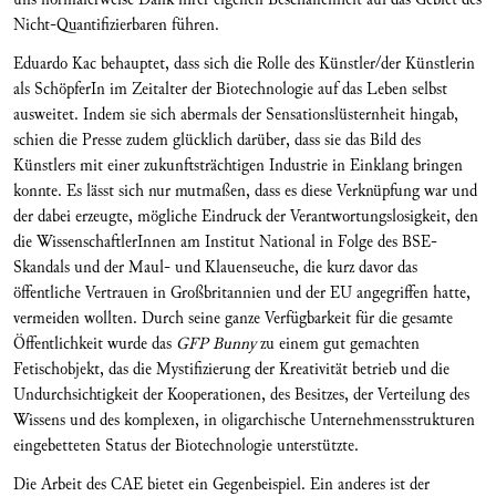
Nicht-Quantifizierbaren führen.
Eduardo Kac behauptet, dass sich die Rolle des Künstler/der Künstlerin
als SchöpferIn im Zeitalter der Biotechnologie auf das Leben selbst
ausweitet. Indem sie sich abermals der Sensationslüsternheit hingab,
schien die Presse zudem glücklich darüber, dass sie das Bild des
Künstlers mit einer zukunftsträchtigen Industrie in Einklang bringen
konnte. Es lässt sich nur mutmaßen, dass es diese Verknüpfung war und
der dabei erzeugte, mögliche Eindruck der Verantwortungslosigkeit, den
die WissenschaftlerInnen am Institut National in Folge des BSE-
Skandals und der Maul- und Klauenseuche, die kurz davor das
öffentliche Vertrauen in Großbritannien und der EU angegriffen hatte,
vermeiden wollten. Durch seine ganze Verfügbarkeit für die gesamte
Öffentlichkeit wurde das
GFP Bunny
zu einem gut gemachten
Fetischobjekt, das die Mystifizierung der Kreativität betrieb und die
Undurchsichtigkeit der Kooperationen, des Besitzes, der Verteilung des
Wissens und des komplexen, in oligarchische Unternehmensstrukturen
eingebetteten Status der Biotechnologie unterstützte.
Die Arbeit des CAE bietet ein Gegenbeispiel. Ein anderes ist der