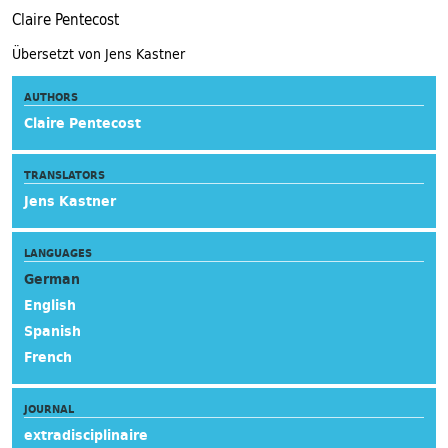
Claire Pentecost
Übersetzt von Jens Kastner
AUTHORS
Claire Pentecost
TRANSLATORS
Jens Kastner
LANGUAGES
German
English
Spanish
French
JOURNAL
extradisciplinaire