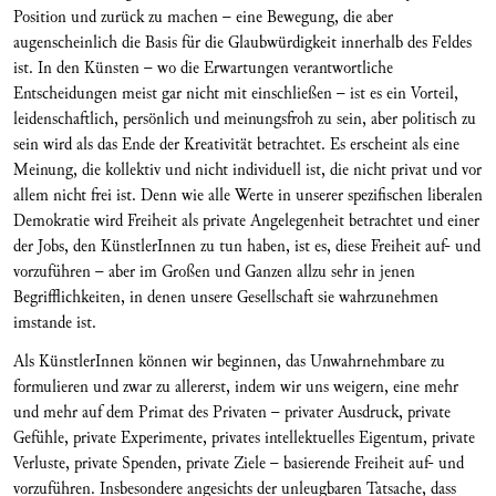
Position und zurück zu machen – eine Bewegung, die aber
augenscheinlich die Basis für die Glaubwürdigkeit innerhalb des Feldes
ist. In den Künsten – wo die Erwartungen verantwortliche
Entscheidungen meist gar nicht mit einschließen – ist es ein Vorteil,
leidenschaftlich, persönlich und meinungsfroh zu sein, aber politisch zu
sein wird als das Ende der Kreativität betrachtet. Es erscheint als eine
Meinung, die kollektiv und nicht individuell ist, die nicht privat und vor
allem nicht frei ist. Denn wie alle Werte in unserer spezifischen liberalen
Demokratie wird Freiheit als private Angelegenheit betrachtet und einer
der Jobs, den KünstlerInnen zu tun haben, ist es, diese Freiheit auf- und
vorzuführen – aber im Großen und Ganzen allzu sehr in jenen
Begrifflichkeiten, in denen unsere Gesellschaft sie wahrzunehmen
imstande ist.
Als KünstlerInnen können wir beginnen, das Unwahrnehmbare zu
formulieren und zwar zu allererst, indem wir uns weigern, eine mehr
und mehr auf dem Primat des Privaten – privater Ausdruck, private
Gefühle, private Experimente, privates intellektuelles Eigentum, private
Verluste, private Spenden, private Ziele – basierende Freiheit auf- und
vorzuführen. Insbesondere angesichts der unleugbaren Tatsache, dass