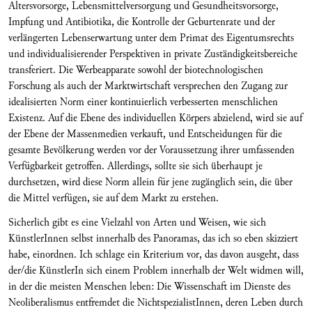
Altersvorsorge, Lebensmittelversorgung und Gesundheitsvorsorge,
Impfung und Antibiotika, die Kontrolle der Geburtenrate und der
verlängerten Lebenserwartung unter dem Primat des Eigentumsrechts
und individualisierender Perspektiven in private Zuständigkeitsbereiche
transferiert. Die Werbeapparate sowohl der biotechnologischen
Forschung als auch der Marktwirtschaft versprechen den Zugang zur
idealisierten Norm einer kontinuierlich verbesserten menschlichen
Existenz. Auf die Ebene des individuellen Körpers abzielend, wird sie auf
der Ebene der Massenmedien verkauft, und Entscheidungen für die
gesamte Bevölkerung werden vor der Voraussetzung ihrer umfassenden
Verfügbarkeit getroffen. Allerdings, sollte sie sich überhaupt je
durchsetzen, wird diese Norm allein für jene zugänglich sein, die über
die Mittel verfügen, sie auf dem Markt zu erstehen.
Sicherlich gibt es eine Vielzahl von Arten und Weisen, wie sich
KünstlerInnen selbst innerhalb des Panoramas, das ich so eben skizziert
habe, einordnen. Ich schlage ein Kriterium vor, das davon ausgeht, dass
der/die KünstlerIn sich einem Problem innerhalb der Welt widmen will,
in der die meisten Menschen leben: Die Wissenschaft im Dienste des
Neoliberalismus entfremdet die NichtspezialistInnen, deren Leben durch