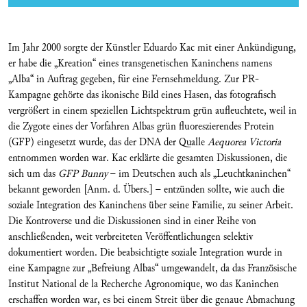
Im Jahr 2000 sorgte der Künstler Eduardo Kac mit einer Ankündigung,
er habe die „Kreation“ eines transgenetischen Kaninchens namens
„Alba“ in Auftrag gegeben, für eine Fernsehmeldung. Zur PR-
Kampagne gehörte das ikonische Bild eines Hasen, das fotografisch
vergrößert in einem speziellen Lichtspektrum grün aufleuchtete, weil in
die Zygote eines der Vorfahren Albas grün fluoreszierendes Protein
(GFP) eingesetzt wurde, das der DNA der Qualle
Aequorea Victoria
entnommen worden war. Kac erklärte die gesamten Diskussionen, die
sich um das
GFP Bunny
– im Deutschen auch als „Leuchtkaninchen“
bekannt geworden [Anm. d. Übers.] – entzünden sollte, wie auch die
soziale Integration des Kaninchens über seine Familie, zu seiner Arbeit.
Die Kontroverse und die Diskussionen sind in einer Reihe von
anschließenden, weit verbreiteten Veröffentlichungen selektiv
dokumentiert worden. Die beabsichtigte soziale Integration wurde in
eine Kampagne zur „Befreiung Albas“ umgewandelt, da das Französische
Institut National de la Recherche Agronomique, wo das Kaninchen
erschaffen worden war, es bei einem Streit über die genaue Abmachung