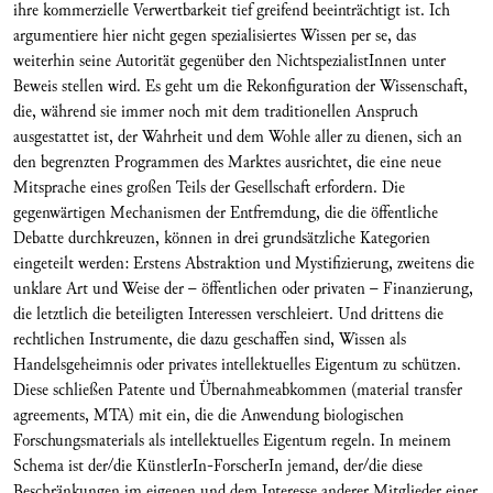
ihre kommerzielle Verwertbarkeit tief greifend beeinträchtigt ist. Ich
argumentiere hier nicht gegen spezialisiertes Wissen per se, das
weiterhin seine Autorität gegenüber den NichtspezialistInnen unter
Beweis stellen wird. Es geht um die Rekonfiguration der Wissenschaft,
die, während sie immer noch mit dem traditionellen Anspruch
ausgestattet ist, der Wahrheit und dem Wohle aller zu dienen, sich an
den begrenzten Programmen des Marktes ausrichtet, die eine neue
Mitsprache eines großen Teils der Gesellschaft erfordern. Die
gegenwärtigen Mechanismen der Entfremdung, die die öffentliche
Debatte durchkreuzen, können in drei grundsätzliche Kategorien
eingeteilt werden: Erstens Abstraktion und Mystifizierung, zweitens die
unklare Art und Weise der – öffentlichen oder privaten – Finanzierung,
die letztlich die beteiligten Interessen verschleiert. Und drittens die
rechtlichen Instrumente, die dazu geschaffen sind, Wissen als
Handelsgeheimnis oder privates intellektuelles Eigentum zu schützen.
Diese schließen Patente und Übernahmeabkommen (material transfer
agreements, MTA) mit ein, die die Anwendung biologischen
Forschungsmaterials als intellektuelles Eigentum regeln. In meinem
Schema ist der/die KünstlerIn-ForscherIn jemand, der/die diese
Beschränkungen im eigenen und dem Interesse anderer Mitglieder einer