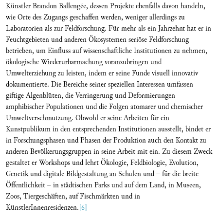
Künstler Brandon Ballengée, dessen Projekte ebenfalls davon handeln,
wie Orte des Zugangs geschaffen werden, weniger allerdings zu
Laboratorien als zur Feldforschung. Für mehr als ein Jahrzehnt hat er in
Feuchtgebieten und anderen Ökosystemen seriöse Feldforschung
betrieben, um Einfluss auf wissenschaftliche Institutionen zu nehmen,
ökologische Wiederurbarmachung voranzubringen und
Umwelterziehung zu leisten, indem er seine Funde visuell innovativ
dokumentierte. Die Bereiche seiner speziellen Interessen umfassen
giftige Algenblüten, die Verringerung und Deformierungen
amphibischer Populationen und die Folgen atomarer und chemischer
Umweltverschmutzung. Obwohl er seine Arbeiten für ein
Kunstpublikum in den entsprechenden Institutionen ausstellt, bindet er
in Forschungsphasen und Phasen der Produktion auch den Kontakt zu
anderen Bevölkerungsgruppen in seine Arbeit mit ein. Zu diesem Zweck
gestaltet er Workshops und lehrt Ökologie, Feldbiologie, Evolution,
Genetik und digitale Bildgestaltung an Schulen und – für die breite
Öffentlichkeit – in städtischen Parks und auf dem Land, in Museen,
Zoos, Tiergeschäften, auf Fischmärkten und in
KünstlerInnenresidenzen.
[6]