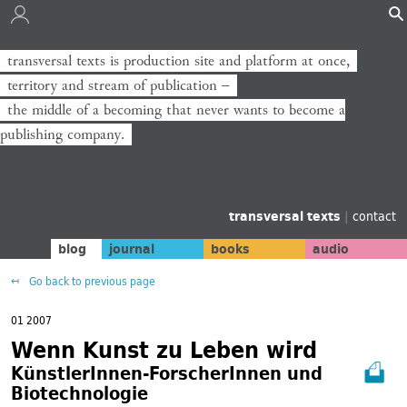
transversal texts is production site and platform at once,
territory and stream of publication −
the middle of a becoming that never wants to become a
publishing company.
transversal texts
|
contact
blog
journal
books
audio
Go back to previous page
01 2007
Wenn Kunst zu Leben wird
KünstlerInnen-ForscherInnen und
Biotechnologie