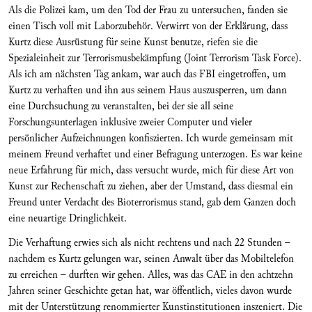
Als die Polizei kam, um den Tod der Frau zu untersuchen, fanden sie
einen Tisch voll mit Laborzubehör. Verwirrt von der Erklärung, dass
Kurtz diese Ausrüstung für seine Kunst benutze, riefen sie die
Spezialeinheit zur Terrorismusbekämpfung (Joint Terrorism Task Force).
Als ich am nächsten Tag ankam, war auch das FBI eingetroffen, um
Kurtz zu verhaften und ihn aus seinem Haus auszusperren, um dann
eine Durchsuchung zu veranstalten, bei der sie all seine
Forschungsunterlagen inklusive zweier Computer und vieler
persönlicher Aufzeichnungen konfiszierten. Ich wurde gemeinsam mit
meinem Freund verhaftet und einer Befragung unterzogen. Es war keine
neue Erfahrung für mich, dass versucht wurde, mich für diese Art von
Kunst zur Rechenschaft zu ziehen, aber der Umstand, dass diesmal ein
Freund unter Verdacht des Bioterrorismus stand, gab dem Ganzen doch
eine neuartige Dringlichkeit.
Die Verhaftung erwies sich als nicht rechtens und nach 22 Stunden –
nachdem es Kurtz gelungen war, seinen Anwalt über das Mobiltelefon
zu erreichen – durften wir gehen. Alles, was das CAE in den achtzehn
Jahren seiner Geschichte getan hat, war öffentlich, vieles davon wurde
mit der Unterstützung renommierter Kunstinstitutionen inszeniert. Die