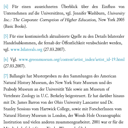
[4]
Für einen auszeichneten Überblick über den Einfluss von
Unternehmen auf die Universitäten, vgl. Jennifer Washburn,
University
Inc.: The Corporate Corruption of Higher Education
, New York 2005
(Basic Books).
[5]
Für eine kontinuierlich aktualisierte Quelle zu den Details bilateraler
Handelsabkommen, die fernab der Öffentlichkeit verabschiedet werden,
vgl.
www.bilaterals.org
(27.03.2007).
[6]
Vgl.
www.greenmuseum.org/content/artist_index/artist_id-19.html
(27.03.2007).
[7]
Ballangée hat Musterproben zu den Sammlungen des American
Natural History Museum, des New York State Museum und des
Peabody Museum an der Universität Yale sowie am Museum of
Vertebrate Zoology in U.C. Berkeley beigesteuert. Er hat darüber hinaus
mit Dr. James Barron von der Ohio University Lancaster und Dr.
Stanley Sessions vom Hartwick College, sowie mit ForscherInnen vom
Natural History Museum in London, der Woods Hole Oceanographic
Institution und vielen anderen zusammengearbeitet. 2001 war er für die