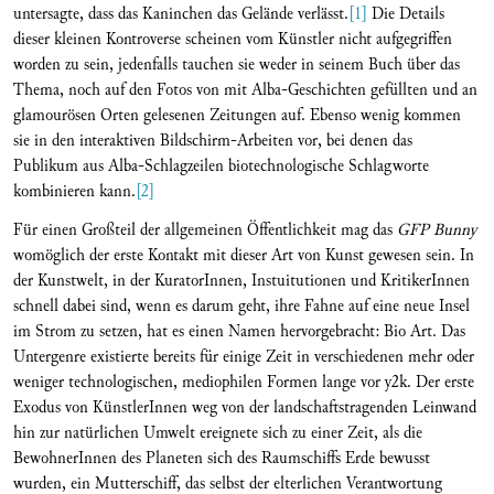
untersagte, dass das Kaninchen das Gelände verlässt.
[1]
Die Details
dieser kleinen Kontroverse scheinen vom Künstler nicht aufgegriffen
worden zu sein, jedenfalls tauchen sie weder in seinem Buch über das
Thema, noch auf den Fotos von mit Alba-Geschichten gefüllten und an
glamourösen Orten gelesenen Zeitungen auf. Ebenso wenig kommen
sie in den interaktiven Bildschirm-Arbeiten vor, bei denen das
Publikum aus Alba-Schlagzeilen biotechnologische Schlagworte
kombinieren kann.
[2]
Für einen Großteil der allgemeinen Öffentlichkeit mag das
GFP Bunny
womöglich der erste Kontakt mit dieser Art von Kunst gewesen sein. In
der Kunstwelt, in der KuratorInnen, Instuitutionen und KritikerInnen
schnell dabei sind, wenn es darum geht, ihre Fahne auf eine neue Insel
im Strom zu setzen, hat es einen Namen hervorgebracht: Bio Art. Das
Untergenre existierte bereits für einige Zeit in verschiedenen mehr oder
weniger technologischen, mediophilen Formen lange vor y2k. Der erste
Exodus von KünstlerInnen weg von der landschaftstragenden Leinwand
hin zur natürlichen Umwelt ereignete sich zu einer Zeit, als die
BewohnerInnen des Planeten sich des Raumschiffs Erde bewusst
wurden, ein Mutterschiff, das selbst der elterlichen Verantwortung