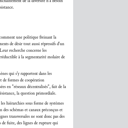
enchaînement de la diversité n'a besoin
sistance.
 comment une politique freinant la
ments de désir tout aussi répressifs d'un
. Leur recherche concerne les
réductible à la segmentarité molaire de
nes qui s'y rapportent dans les
 et de formes de coopération
ées en "réseaux décentralisés", fait de la
résistance, la question primordiale.
les hiérarchies sous forme de systèmes
elon des schémas et canaux préconçus et
lignes transversales ne sont donc pas des
 de fuite, des lignes de rupture qui