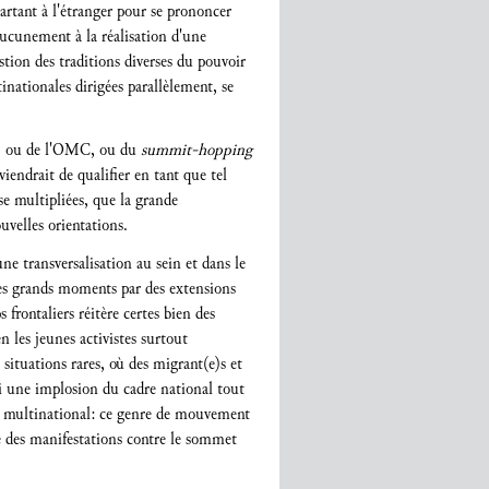
partant à l'étranger pour se prononcer
 aucunement à la réalisation d'une
estion des traditions diverses du pouvoir
tinationales dirigées parallèlement, se
M, ou de l'OMC, ou du
summit-hopping
iendrait de qualifier en tant que tel
se multipliées, que la grande
velles orientations.
ne transversalisation au sein et dans le
 ces grands moments par des extensions
frontaliers réitère certes bien des
 les jeunes activistes surtout
s situations rares, où des migrant(e)s et
si une implosion du cadre national tout
re multinational: ce genre de mouvement
 des manifestations contre le sommet