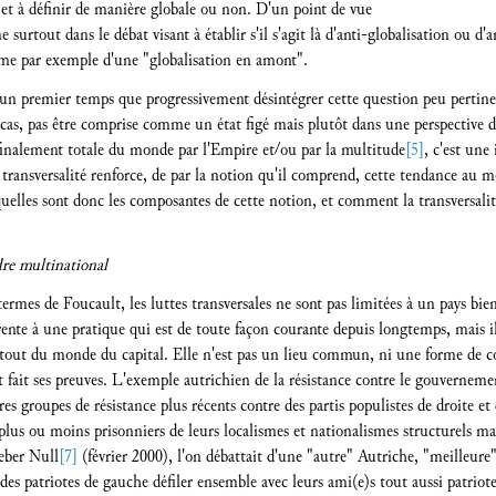
 et à définir de manière globale ou non. D'un point de vue
 surtout dans le débat visant à établir s'il s'agit là d'anti-globalisation ou d'a
mme par exemple d'une "globalisation en amont".
s un premier temps que progressivement désintégrer cette question peu pertinen
 cas, pas être comprise comme un état figé mais plutôt dans une perspective d'
 finalement totale du monde par l'Empire et/ou par la multitude
[5]
, c'est une
 transversalité renforce, de par la notion qu'il comprend, cette tendance au
 quelles sont donc les composantes de cette notion, et comment la transversali
dre multinational
rmes de Foucault, les luttes transversales ne sont pas limitées à un pays bien 
parente à une pratique qui est de toute façon courante depuis longtemps, mais i
 atout du monde du capital. Elle n'est pas un lieu commun, ni une forme de co
nt fait ses preuves. L'exemple autrichien de la résistance contre le gouverne
s groupes de résistance plus récents contre des partis populistes de droite e
s plus ou moins prisonniers de leurs localismes et nationalismes structurels 
Feber Null
[7]
(février 2000), l'on débattait d'une "autre" Autriche, "meilleure"
s des patriotes de gauche défiler ensemble avec leurs ami(e)s tout aussi patriot