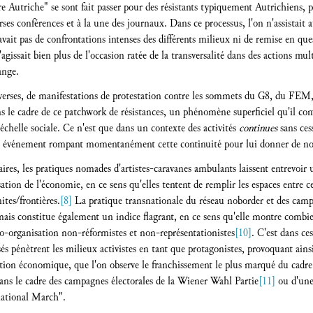
tre Autriche" se sont fait passer pour des résistants typiquement Autrichiens, 
erses conférences et à la une des journaux. Dans ce processus, l'on n'assistait
 avait pas de confrontations intenses des différents milieux ni de remise en qu
'agissait bien plus de l'occasion ratée de la transversalité dans des actions mul
ange.
erses, de manifestations de protestation contre les sommets du G8, du FE
s le cadre de ce patchwork de résistances, un phénomène superficiel qu'il conv
l'échelle sociale. Ce n'est que dans un contexte des activités
continues
sans ces
un événement rompant momentanément cette continuité pour lui donner de nou
res, les pratiques nomades d'artistes-caravanes ambulants laissent entrevoir u
isation de l'économie, en ce sens qu'elles tentent de remplir les espaces entre
ites/frontières.
[8]
La pratique transnationale du réseau noborder et des camps 
ais constitue également un indice flagrant, en ce sens qu'elle montre combien
to-organisation non-réformistes et non-représentationistes
[10]
. C'est dans ce
és pénètrent les milieux activistes en tant que protagonistes, provoquant ain
sation économique, que l'on observe le franchissement le plus marqué du cad
ans le cadre des campagnes électorales de la Wiener Wahl Partie
[11]
ou d'une
national March".