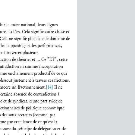
ir le cadre national, leurs lignes
res isolées. Cela signifie autre chose et
 Cela ne signifie plus dans le domaine de
e les happenings et les performances,
e à traverser plusieurs
roduction de théorie, et … Ce "ET", cette
contradiction ni comme incorporation
comme enchaînement productif de ce qui
issout justement à travers ces frictions.
encore un fractionnement.
[14]
Il ne
ertaine absence de contradiction à
 et de syndicat, d'une part avide de
actionnaires de politique économique,
és des sous-secteurs (comme, par
yme par excellence de ce qu'est la
encontre du principe de délégation et de