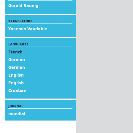
Gerald Raunig
TRANSLATORS
Yasemin Vaudable
LANGUAGES
French
German
German
English
English
Croatian
JOURNAL
mundial