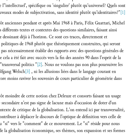
 l''intellectuel', spécifique ou 'singulier' plutôt qu'universel? Quels sont
uveaux modes de subjectivation, sans identité plutôt qu'identitaires?"
[1]
utôt anciennes pendant et après Mai 1968 à Paris, Félix Guattari, Michel
différents textes et contextes des questions similaires, faisant ainsi
e dessinant déjà à l'horizon. Ce sont ces traces, directement et
s politiques de 1968 plutôt que théoriquement construites, qui seront
pas nécessairement établir des rapports avec des questions générales de
e cela a été fait avec succès vers la fin des années 90 dans l'esprit de la
transversal politics "
[2]
. Nous ne voulons pas non plus poursuivre les
Wolfgang Welsch
[3]
, ni les allusions liées dans le langage courant en
ncore moins raviver les souvenirs de cours particulier de géométrie dans
utôt moindre de cette notion chez Deleuze et consorts faisant un usage
secondaire n'est pas signe de lacune mais d'occasion de doter d'un
ntexte de critique de la globalisation. L'on entend ici par transversalité,
ntribuer à déplacer le discours de l'optique de définition vers celle de
du "si" vers le "comment" de ce mouvement. Le "si" réside pour nous
 de la globalisation économique, ses thèmes, son expansion et ses formes