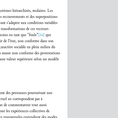
systèmes hiérarchisés, molaires. Les
es recouvrements et des superpositions
ant s'adapter aux conditions variables
s transformations de ces vecteurs
moins en tant que "foule"
[16]
que
r de l'état, non conforme dans son
aractère sociable en plein milieu du
 la masse non conforme des protestations
s une valeur supérieure selon un modèle
eront des personnes poursuivant une
ctuel ne correspondent pas à
nction de commentateur tout aussi
ut les expériences collectives de
tes transversales engendrent des modes