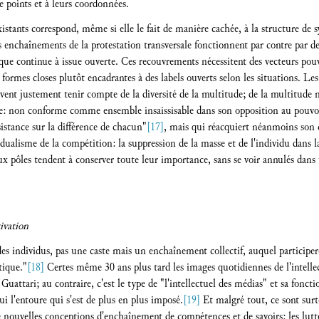
points et à leurs coordonnées.
istants correspond, même si elle le fait de manière cachée, à la structure de 
s enchaînements de la protestation transversale fonctionnent par contre par d
que continue à issue ouverte. Ces recouvrements nécessitent des vecteurs pouv
 formes closes plutôt encadrantes à des labels ouverts selon les situations. Le
ent justement tenir compte de la diversité de la multitude; de la multitude 
: non conforme comme ensemble insaissisable dans son opposition au pouvoi
sistance sur la différence de chacun"
[17]
, mais qui réacquiert néanmoins son c
ividualisme de la compétition: la suppression de la masse et de l'individu dans
eux pôles tendent à conserver toute leur importance, sans se voir annulés dan
ivation
 des individus, pas une caste mais un enchaînement collectif, auquel particip
tique."
[18]
Certes même 30 ans plus tard les images quotidiennes de l'intelle
rit Guattari; au contraire, c'est le type de "l'intellectuel des médias" et sa fo
ui l'entoure qui s'est de plus en plus imposé.
[19]
Et malgré tout, ce sont surto
e nouvelles conceptions d'enchaînement de compétences et de savoirs: les lut