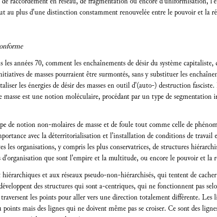
es de raccordement en réseau, de fragmentation ou encore d'uniformisation, l'
ut au plus d'une distinction constamment renouvelée entre le pouvoir et la ré
conforme
s les années 70, comment les enchaînements de désir du système capitaliste,
 initiatives de masses pourraient être surmontés, sans y substituer les enchaîne
liser les énergies de désir des masses en outil d'(auto-) destruction fasciste
de masse est une notion moléculaire, procédant par un type de segmentation ir
type de notion non-molaires de masse et de foule tout comme celle de phénomè
rtance avec la déterritorialisation et l'installation de conditions de travail
s les organisations, y compris les plus conservatrices, de structures hiérarchis
s d'organisation que sont l'empire et la multitude, ou encore le pouvoir et la 
hiérarchiques et aux réseaux pseudo-non-hiérarchisés, qui tentent de cacher 
s développent des structures qui sont a-centriques, qui ne fonctionnent pas s
traversent les points pour aller vers une direction totalement différente. Les 
 points mais des lignes qui ne doivent même pas se croiser. Ce sont des lignes