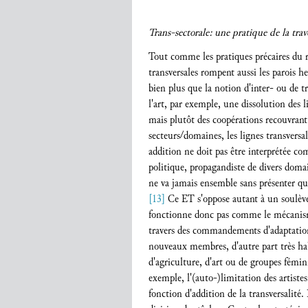
Trans-sectorale: une pratique de la tra
Tout comme les pratiques précaires du ré
transversales rompent aussi les parois he
bien plus que la notion d'inter- ou de t
l'art, par exemple, une dissolution des l
mais plutôt des coopérations recouvrant d
secteurs/domaines, les lignes transversale
addition ne doit pas être interprétée c
politique, propagandiste de divers dom
ne va jamais ensemble sans présenter que
[13]
Ce ET s'oppose autant à un soulèv
fonctionne donc pas comme le mécanisme 
travers des commandements d'adaptation,
nouveaux membres, d'autre part très hab
d'agriculture, d'art ou de groupes fémin
exemple, l'(auto-)limitation des artiste
fonction d'addition de la transversalité.