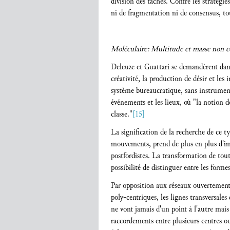
division des tâches. Contre les stratégi
ni de fragmentation ni de consensus, to
Moléculaire: Multitude et masse non 
Deleuze et Guattari se demandèrent dan
créativité, la production de désir et les
système bureaucratique, sans instrumenta
événements et les lieux, où "la notion 
classe."
[15]
La signification de la recherche de ce 
mouvements, prend de plus en plus d'impo
postfordistes. La transformation de toute
possibilité de distinguer entre les forme
Par opposition aux réseaux ouvertement 
poly-centriques, les lignes transversale
ne vont jamais d'un point à l'autre mais 
raccordements entre plusieurs centres ou