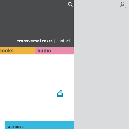
transversal texts
|
contact
books
audio
AUTHORS