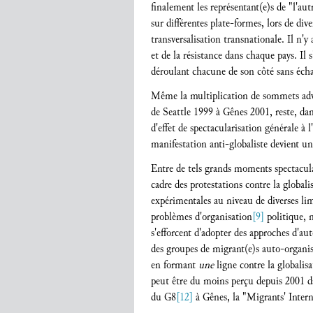
finalement les représentant(e)s de "l'au
sur différentes plate-formes, lors de div
transversalisation transnationale. Il n'y
et de la résistance dans chaque pays. Il s
déroulant chacune de son côté sans éch
Même la multiplication de sommets adv
de Seattle 1999 à Gênes 2001, reste, dan
d'effet de spectacularisation générale à 
manifestation anti-globaliste devient 
Entre de tels grands moments spectaculai
cadre des protestations contre la global
expérimentales au niveau de diverses lim
problèmes d'organisation
[9]
politique, m
s'efforcent d'adopter des approches d'au
des groupes de migrant(e)s auto-organis
en formant
une
ligne contre la globali
peut être du moins perçu depuis 2001 d
du G8
[12]
à Gênes, la "Migrants' Inter