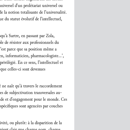
niversel d'un prolétariat universel ou
e la notion totalisante de l'universalité.
 du statut évolutif de l'intellectuel,
qu'à Sartre, en passant par Zola,
ble de résister aux professionnels du
, c'est parce que sa position même a
ien, informaticien, pharmacologiste…',
ivilégié. En ce sens, l'intellectuel et
 que celles-ci sont devenues
té ne naît qu'à travers le raccordement
s de subjectivation transversales au-
monde et d'engagement pour le monde. Ces
spécifiques sont agencées par couches
ité, ou plutôt: à la disparition de la
l devient clair que chaque nom, chaque