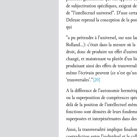
de subjectivation spécifiques, exigent d
de "l'intellectuel universel". D'une cert
Deleuze reprend la conception de la posit
qui
"a pu prétendre à l'universel, sur une la
Rolland…): c'était dans la mesure où la s
droit, donc de produire un effet d'univer
changé, et maintenant va plutôt d'un li
produisant ainsi des effets de transvers
même l'écrivain peuvent (ce n'est qu'une
'transversales'."
[20]
A la différence de l'autonomie hermétique
ou la superposition de compétences spéci
delà de la position de l'intellectuel m
fonctions sont dénuées de leurs fondem
superposées et interpénétrantes dans des 
Ainsi, la transversalité implique finalem
contradiction entre l'individuel et le col