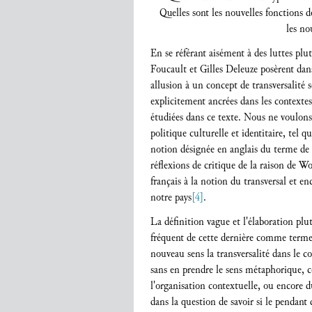
Quelles sont les nouvelles fonctions de
les no
En se référant aisément à des luttes pl
Foucault et Gilles Deleuze posèrent dans 
allusion à un concept de transversalité s
explicitement ancrées dans les contexte
étudiées dans ce texte. Nous ne voulons 
politique culturelle et identitaire, tel qu
notion désignée en anglais du terme de "
réflexions de critique de la raison de 
français à la notion du transversal et e
notre pays
[4]
.
La définition vague et l'élaboration pl
fréquent de cette dernière comme terme 
nouveau sens la transversalité dans le co
sans en prendre le sens métaphorique, co
l'organisation contextuelle, ou encore 
dans la question de savoir si le pendant