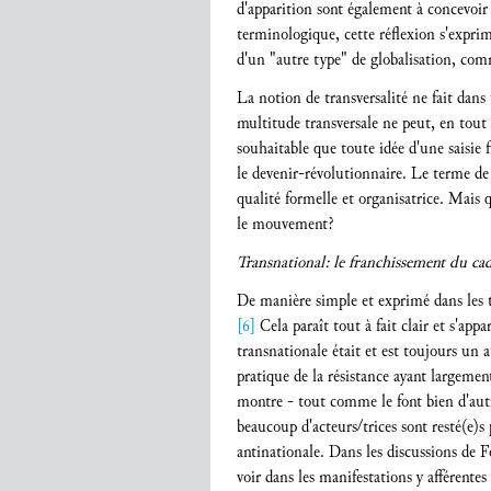
d'apparition sont également à concevoir
terminologique, cette réflexion s'exprime
d'un "autre type" de globalisation, co
La notion de transversalité ne fait dan
multitude transversale ne peut, en tout
souhaitable que toute idée d'une saisie
le devenir-révolutionnaire. Le terme de
qualité formelle et organisatrice. Mais
le mouvement?
Transnational: le franchissement du ca
De manière simple et exprimé dans les te
[6]
Cela paraît tout à fait clair et s'ap
transnationale était et est toujours un
pratique de la résistance ayant largeme
montre - tout comme le font bien d'autre
beaucoup d'acteurs/trices sont resté(e)
antinationale. Dans les discussions de 
voir dans les manifestations y afférente