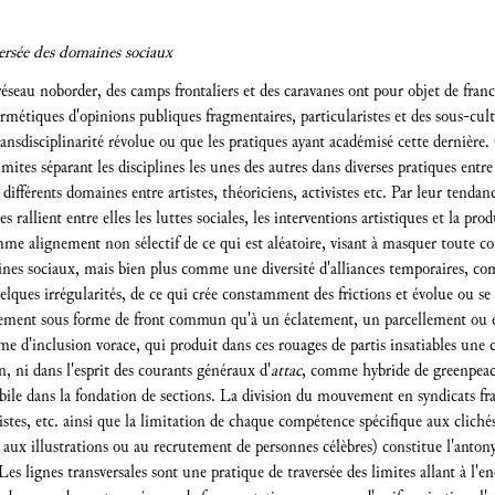
versée des domaines sociaux
seau noborder, des camps frontaliers et des caravanes ont pour objet de franch
rmétiques d'opinions publiques fragmentaires, particularistes et des sous-cultu
ransdisciplinarité révolue ou que les pratiques ayant académisé cette dernière.
imites séparant les disciplines les unes des autres dans diverses pratiques entr
ifférents domaines entre artistes, théoriciens, activistes etc. Par leur tendanc
s rallient entre elles les luttes sociales, les interventions artistiques et la p
omme alignement non sélectif de ce qui est aléatoire, visant à masquer toute 
aines sociaux, mais bien plus comme une diversité d'alliances temporaires, 
lques irrégularités, de ce qui crée constamment des frictions et évolue ou se d
ement sous forme de front commun qu'à un éclatement, un parcellement ou 
d'inclusion vorace, qui produit dans ces rouages de partis insatiables une c
 ni dans l'esprit des courants généraux d'
attac
, comme hybride de greenpeace
ile dans la fondation de sections. La division du mouvement en syndicats fr
istes, etc. ainsi que la limitation de chaque compétence spécifique aux clich
s aux illustrations ou au recrutement de personnes célèbres) constitue l'anton
 Les lignes transversales sont une pratique de traversée des limites allant à l'