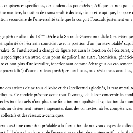
es compétences spécifiques, demandent des potentiels spécifiques et non pas l'u
aine manière, la notion de transversalité devient, dans cette optique, l'opposé d
ion secondaire de l'universalité telle que la conçoit Foucault justement en vue
ème
rge période allant du 18
siècle à la Seconde Guerre mondiale (peut-être jus
ingularité de l'écrivain coïncidait avec la position d'un 'juriste-notable' capa
salité. Si l'intellectuel a changé de figure (et aussi la fonction de l'écriture)
eu spécifique à un autre, d'un point singulier à un autre, 'atomicien, génétic
alité et non plus d'universalité, fonctionnant comme échangeur ou croisement pr
 potentialité) d'autant mieux participer aux luttes, aux résistances actuelles,
 des artistes d'une tour d'ivoire et des intellectuels glorifiés, la transversali
fiques. Ce modèle présente avant tout l'avantage de laisser concevoir les mode
ême: les intellectuels n'ont plus une fonction monopolisée d'explication du 
ents ou deviennent même inopérantes dans des contextes, où les compétences 
collectifs et des réseaux a-centriques.
ent aussi une condition préalable à la formation de nouveaux types de collectiv
lectif. Il n'y a plus de sujet de l'expression produit de manière artificielle, i