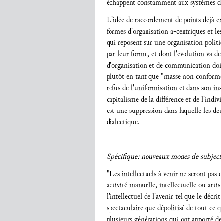
échappent constamment aux systèmes de 
L'idée de raccordement de points déjà ex
formes d'organisation a-centriques et le
qui reposent sur une organisation politi
par leur forme, et dont l'évolution va de
d'organisation et de communication doiv
plutôt en tant que "masse non conforme
refus de l'uniformisation et dans son in
capitalisme de la différence et de l'ind
est une suppression dans laquelle les d
dialectique.
Spécifique: nouveaux modes de subject
"Les intellectuels à venir ne seront pas
activité manuelle, intellectuelle ou artis
l'intellectuel de l'avenir tel que le déc
spectaculaire que dépolitisé de tout ce q
plusieurs générations qui ont apporté d