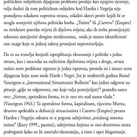
politickim subjektom dijagnoza problema prodaje kao njegovo rjesenje,
valja dodati da tom politickom subjektu kod Hardta i Negrija nije
ponudjena nikakava suprotna strana, nikakvi akteri protiv kojih bi se
mogla usmjeriti njihova politicka borba. „Trziste“ ili „Carstvo“ (Empire)
su strukture poretka svijeta ili dijelova svijeta; ako ih treba promijenjiti
odnosno zamijeniti drugim strukturama, onda je nuzno identificirati
one snage koje se jednoj takvoj promjeni suprotstavljaju.
Da to na temelju brojnih ispreplitanja ekonomije i politike s jedne
strane, kao i mocnika na razlicitim dijelovima svijeta s druge, stvara
stalno nove probleme sigurno je jedna ispravna, premda ne i nuzno nova
dijagnoza koju nam nude Hardt i Negri. Jos je sezdesetih godina Raoul
Vaneigem u „International Situationist Bulletin“ kao jedini odgovor na
pitanje „gdje su odgovorni, oni koje valja postrijeljati?“ ponudio samo
ovo: „Sistem, apstraktna forma, to je ono sto nad nama vlada.“
(Vaneigem 1963.) Ta apstraktne forma, kapitalizam, rijecima Marxa,
drustvo spektakla u definiciji situacionista i Carstvo (Empire) prema
Hardtu i Negriju odrzava se u pogonu zahtjevima „totalnog sistema
trzista“ (Kury 1999., passim), zahtjevima kojima se ono drustveno mora
podvrgnuti kako ne bi ometalo ekonomiju, a time i opce blagostanje.