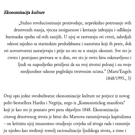
Ekonomizacija kulture
„Stalno revolucioniranje proizvodnje, neprekidno potresanje svih
drustvenih stanja, vjecna nesigurnost i kretanje izdvajaju i odlikuju
burzoasku epohu od svih ranijih. U njoj se rastvaraju svi cvrsti, zahrdjali
odnosi zajedno sa starinskim predodzbama i nazorima koji ih prate, dok
svi novostvoreni zastarjevaju i prije no sto su u stanju okostati. Sve sto je
cvrsto i postojano pretvara se u dim, sve sto je sveto biva oskrnavljeno i
ljudi su naposljetku prisiljeni da na svoj zivotni polozaj i na svoje
medjusobne odnose pogledaju trezvenim ocima.“ (Marx/Engels
1848/1995., 5)
Ovaj opis jedne sveobuhvatne ekonomizacije kulture ne potjece iz novog
polit-bestsellera Hardta i Negrija, nego iz „Komunistickog manifesta“
koji je kao sto je poznato prvi puta objavljen 1848. Ekonomizacija
citavog drustvenog zivota je bitni dio Marxova razumijevanja kapitalizma
- on kritizira njoj imanentno otudjenje covjeka od zivoga rada i razumije
ju ujedno kao sredisnji temelj racionalizacije ljudskoga zivota, a time i