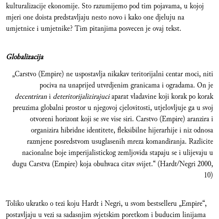
kulturalizacije ekonomije. Sto razumijemo pod tim pojavama, u kojoj
mjeri one doista predstavljaju nesto novo i kako one djeluju na
umjetnice i umjetnike? Tim pitanjima posvecen je ovaj tekst.
Globalizacija
„Carstvo (Empire) ne uspostavlja nikakav teritorijalni centar moci, niti
pociva na unaprijed utvrdjenim granicama i ogradama. On je
decentriran
i
deteritorijalizirajuci
aparat vladavine koji korak po korak
preuzima globalni prostor u njegovoj cjelovitosti, utjelovljuje ga u svoj
otvoreni horizont koji se sve vise siri. Carstvo (Empire) aranzira i
organizira hibridne identitete, fleksibilne hijerarhije i niz odnosa
razmjene posredstvom usuglasenih mreza komandiranja. Razlicite
nacionalne boje imperijalistickog zemljovida stapaju se i ulijevaju u
dugu Carstva (Empire) koja obuhvaca citav svijet.“ (Hardt/Negri 2000,
10)
Toliko ukratko o tezi koju Hardt i Negri, u svom bestselleru „Empire“,
postavljaju u vezi sa sadasnjim svjetskim poretkom i buducim linijama