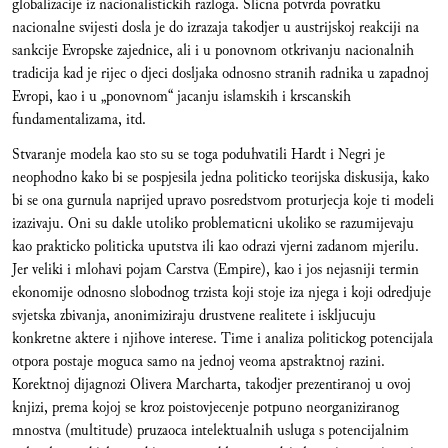
globalizacije iz nacionalistickih razloga. Slicna potvrda povratku
nacionalne svijesti dosla je do izrazaja takodjer u austrijskoj reakciji na
sankcije Evropske zajednice, ali i u ponovnom otkrivanju nacionalnih
tradicija kad je rijec o djeci dosljaka odnosno stranih radnika u zapadnoj
Evropi, kao i u „ponovnom“ jacanju islamskih i krscanskih
fundamentalizama, itd.
Stvaranje modela kao sto su se toga poduhvatili Hardt i Negri je
neophodno kako bi se pospjesila jedna politicko teorijska diskusija, kako
bi se ona gurnula naprijed upravo posredstvom proturjecja koje ti modeli
izazivaju. Oni su dakle utoliko problematicni ukoliko se razumijevaju
kao prakticko politicka uputstva ili kao odrazi vjerni zadanom mjerilu.
Jer veliki i mlohavi pojam Carstva (Empire), kao i jos nejasniji termin
ekonomije odnosno slobodnog trzista koji stoje iza njega i koji odredjuje
svjetska zbivanja, anonimiziraju drustvene realitete i iskljucuju
konkretne aktere i njihove interese. Time i analiza politickog potencijala
otpora postaje moguca samo na jednoj veoma apstraktnoj razini.
Korektnoj dijagnozi Olivera Marcharta, takodjer prezentiranoj u ovoj
knjizi, prema kojoj se kroz poistovjecenje potpuno neorganiziranog
mnostva (multitude) pruzaoca intelektualnih usluga s potencijalnim