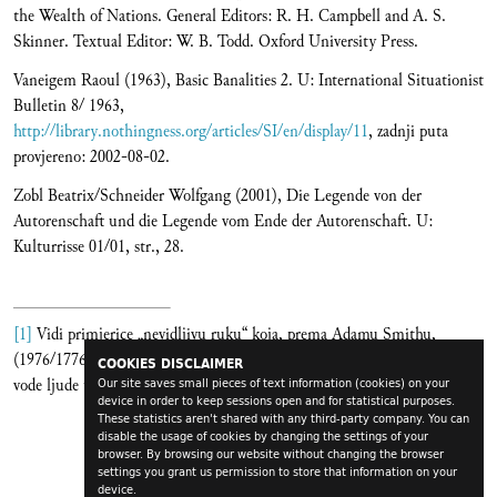
the Wealth of Nations. General Editors: R. H. Campbell and A. S.
Skinner. Textual Editor: W. B. Todd. Oxford University Press.
Vaneigem Raoul (1963), Basic Banalities 2. U: International Situationist
Bulletin 8/ 1963,
http://library.nothingness.org/articles/SI/en/display/11
, zadnji puta
provjereno: 2002-08-02.
Zobl Beatrix/Schneider Wolfgang (2001), Die Legende von der
Autorenschaft und die Legende vom Ende der Autorenschaft. U:
Kulturrisse 01/01, str., 28.
[1]
Vidi primjerice „nevidljivu ruku“ koja, prema Adamu Smithu,
(1976/1776., str., 456) tako upravlja svijetom da egoisticne teznje nuzno
COOKIES DISCLAIMER
vode ljude u pravcu opceg blagostanja.
Our site saves small pieces of text information (cookies) on your
device in order to keep sessions open and for statistical purposes.
These statistics aren't shared with any third-party company. You can
disable the usage of cookies by changing the settings of your
browser. By browsing our website without changing the browser
settings you grant us permission to store that information on your
device.