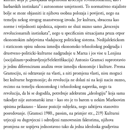
barbarskih instinkata“ i autonomne umjetnosti. To normativno stajaliste
bolje se moze objasniti iz njihova osobna polozaja i povijesti, nego na
temelju nekog strogog znanstvenog izvoda. Jer kultura, shvacena kao
norme i vrijednosti zajednica, niposto ne sluzi nuzno samo „krocenju
revolucionarnih instinkata“, nego u specificnim situacijama pruza otpor
ekonomskim zahtjevima vladajuceg politickog sistema. Nedijalektickom
i staticnom opisu odnosa izmedju ekonomsko tehnoloskog podgradja i
drustveno-politicki-kulturne nadgradnje u Marxa i jos vise u Lenjina
(socijalizam=podrzavljenjeSelektrifikacija) Antonio Gramsci suprotstavio
je jednu diferenciranu analizu sveze izmedju ekonomije i kulture. Prema
Gramsciju, ni odrzavanje na vlasti, a niti promjena vlasti, nisu moguci
bez kulturne hegemonije; do revolucija ne dolazi ni na koji nacin nuzno,
recimo na temelju ekonomskog i tehnoloskog napretka, nego ta
revolucija, da bi se dogodila, potrebuje adekvatnu „ideologiju“ koja sama
takodjer nije automatski izraz - kao sto je to barem u nekim Marksovim
spisima prikazano - klasne pozicije subjekta, nego zahtijeva stanovito
posredovanje. (Gramsci 1980., passim, na primjer str., 219) Kulturni
utjecaji su dugovjecni i odredjeni raznovrsnim faktorima, njihova
promjena ne uspijeva jednostavno tako da jedna ideoloska gradjevina