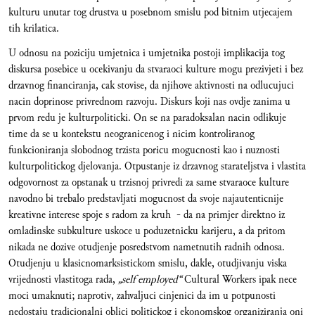
kulturu unutar tog drustva u posebnom smislu pod bitnim utjecajem
tih krilatica.
U odnosu na poziciju umjetnica i umjetnika postoji implikacija tog
diskursa posebice u ocekivanju da stvaraoci kulture mogu prezivjeti i bez
drzavnog financiranja, cak stovise, da njihove aktivnosti na odlucujuci
nacin doprinose privrednom razvoju. Diskurs koji nas ovdje zanima u
prvom redu je kulturpoliticki. On se na paradoksalan nacin odlikuje
time da se u kontekstu neogranicenog i nicim kontroliranog
funkcioniranja slobodnog trzista poricu mogucnosti kao i nuznosti
kulturpolitickog djelovanja. Otpustanje iz drzavnog starateljstva i vlastita
odgovornost za opstanak u trzisnoj privredi za same stvaraoce kulture
navodno bi trebalo predstavljati mogucnost da svoje najautenticnije
kreativne interese spoje s radom za kruh - da na primjer direktno iz
omladinske subkulture uskoce u poduzetnicku karijeru, a da pritom
nikada ne dozive otudjenje posredstvom nametnutih radnih odnosa.
Otudjenju u klasicnomarksistickom smislu, dakle, otudjivanju viska
vrijednosti vlastitoga rada,
„self employed“
Cultural Workers ipak nece
moci umaknuti; naprotiv, zahvaljuci cinjenici da im u potpunosti
nedostaju tradicionalni oblici politickog i ekonomskog organiziranja oni