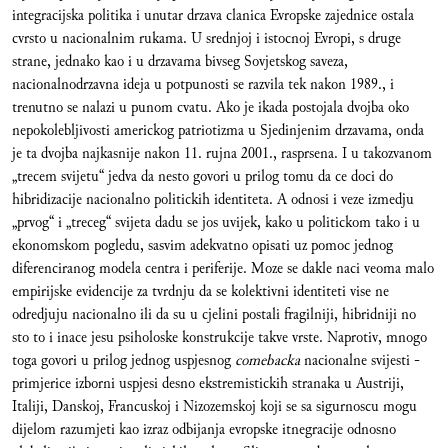
integracijska politika i unutar drzava clanica Evropske zajednice ostala
cvrsto u nacionalnim rukama. U srednjoj i istocnoj Evropi, s druge
strane, jednako kao i u drzavama bivseg Sovjetskog saveza,
nacionalnodrzavna ideja u potpunosti se razvila tek nakon 1989., i
trenutno se nalazi u punom cvatu. Ako je ikada postojala dvojba oko
nepokolebljivosti americkog patriotizma u Sjedinjenim drzavama, onda
je ta dvojba najkasnije nakon 11. rujna 2001., rasprsena. I u takozvanom
„trecem svijetu“ jedva da nesto govori u prilog tomu da ce doci do
hibridizacije nacionalno politickih identiteta. A odnosi i veze izmedju
„prvog“ i „treceg“ svijeta dadu se jos uvijek, kako u politickom tako i u
ekonomskom pogledu, sasvim adekvatno opisati uz pomoc jednog
diferenciranog modela centra i periferije. Moze se dakle naci veoma malo
empirijske evidencije za tvrdnju da se kolektivni identiteti vise ne
odredjuju nacionalno ili da su u cjelini postali fragilniji, hibridniji no
sto to i inace jesu psiholoske konstrukcije takve vrste. Naprotiv, mnogo
toga govori u prilog jednog uspjesnog
comebacka
nacionalne svijesti -
primjerice izborni uspjesi desno ekstremistickih stranaka u Austriji,
Italiji, Danskoj, Francuskoj i Nizozemskoj koji se sa sigurnoscu mogu
dijelom razumjeti kao izraz odbijanja evropske itnegracije odnosno