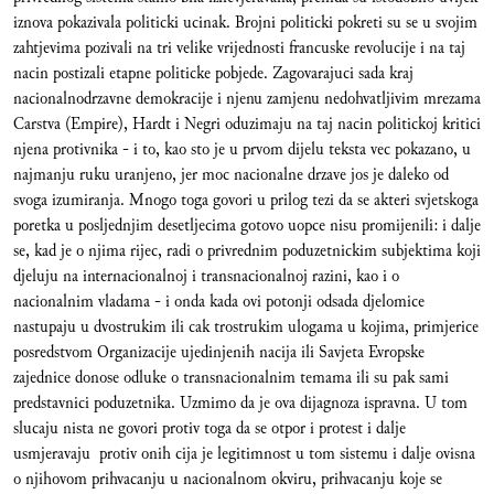
iznova pokazivala politicki ucinak. Brojni politicki pokreti su se u svojim
zahtjevima pozivali na tri velike vrijednosti francuske revolucije i na taj
nacin postizali etapne politicke pobjede. Zagovarajuci sada kraj
nacionalnodrzavne demokracije i njenu zamjenu nedohvatljivim mrezama
Carstva (Empire), Hardt i Negri oduzimaju na taj nacin politickoj kritici
njena protivnika - i to, kao sto je u prvom dijelu teksta vec pokazano, u
najmanju ruku uranjeno, jer moc nacionalne drzave jos je daleko od
svoga izumiranja. Mnogo toga govori u prilog tezi da se akteri svjetskoga
poretka u posljednjim desetljecima gotovo uopce nisu promijenili: i dalje
se, kad je o njima rijec, radi o privrednim poduzetnickim subjektima koji
djeluju na internacionalnoj i transnacionalnoj razini, kao i o
nacionalnim vladama - i onda kada ovi potonji odsada djelomice
nastupaju u dvostrukim ili cak trostrukim ulogama u kojima, primjerice
posredstvom Organizacije ujedinjenih nacija ili Savjeta Evropske
zajednice donose odluke o transnacionalnim temama ili su pak sami
predstavnici poduzetnika. Uzmimo da je ova dijagnoza ispravna. U tom
slucaju nista ne govori protiv toga da se otpor i protest i dalje
usmjeravaju protiv onih cija je legitimnost u tom sistemu i dalje ovisna
o njihovom prihvacanju u nacionalnom okviru, prihvacanju koje se