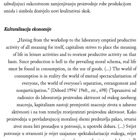
zahvaljujuci sukcesivnom zamjenjivanju proizvodnje robe produkcijom
smisla i simbola dozivjelo novi kvalitativni skok.
Kulturalizacija ekonomije
„Having from the workshop to the laboratory emptied productive
activity of all meaning for itself, capitalism strives to place the meaning
of life in leisure activities and to reorient productive activity on that
basis. Since production is hell in the prevailing moral schema, real life
must be found in consumption, in the use of goods. (...) The world of
consumption is in reality the world of mutual spectacularization of
everyone, the world of everyone’s separation, estrangement and
nonparticipation.“ (Debord 1994/ 1960., str., 698) (“Ispraznivsi od
radionice do laboratorija proizvodnu aktivnost od svakog zasebnog
znacenja, kapitalizam nastoji premjestiti znacenje zivota u zabavne
aktivnosti i na tom temelju reorijentirati proizvodnu aktivnost. Kako
proizvodnja u prevladavajucoj moralnoj shemi predstavlja pakao, stvarni
zivot mora biti pronadjen u potrosnji, u upotrebi dobara. (…) Svijet
potrosnje u stvarnosti je svijet uzajamne spektakularizacije svakoga, svijet