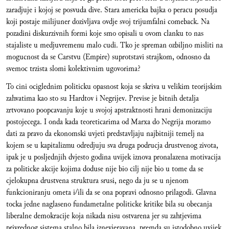
zaradjuje i kojoj se posvuda dive. Stara americka bajka o peracu posudja
koji postaje milijuner dozivljava ovdje svoj trijumfalni comeback. Na
pozadini diskurzivnih formi koje smo opisali u ovom clanku to nas
stajaliste u medjuvremenu malo cudi. Tko je spreman ozbiljno misliti na
mogucnost da se Carstvu (Empire) suprotstavi strajkom, odnosno da
svemoc trzista slomi kolektivnim ugovorima?
To cini ociglednim politicku opasnost koja se skriva u velikim teorijskim
zahvatima kao sto su Hardtov i Negrijev. Previse je bitnih detalja
zrtvovano poopcavanju koje u svojoj apstraktnosti hrani demonizaciju
postojecega. I onda kada teoreticarima od Marxa do Negrija moramo
dati za pravo da ekonomski uvjeti predstavljaju najbitniji temelj na
kojem se u kapitalizmu odredjuju sva druga podrucja drustvenog zivota,
ipak je u posljednjih dvjesto godina uvijek iznova pronalazena motivacija
za politicke akcije kojima doduse nije bio cilj nije bio u tome da se
cjelokupna drustvena struktura srusi, nego da ju se u njenom
funkcioniranju ometa i/ili da se ona popravi odnosno prilagodi. Glavna
tocka jedne naglaseno fundametalne politicke kritike bila su obecanja
liberalne demokracije koja nikada nisu ostvarena jer su zahtjevima
privrednog sistema stalno bila iznevjeravana, premda su istodobno uvijek