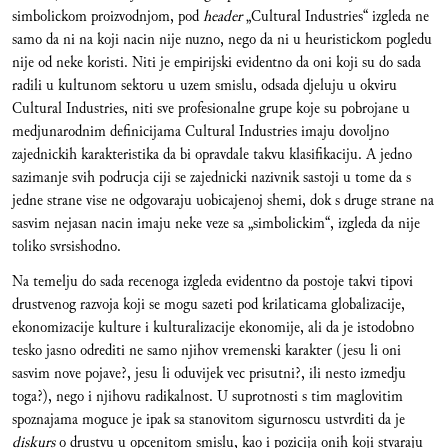
simbolickom proizvodnjom, pod
header
„Cultural Industries“ izgleda ne
samo da ni na koji nacin nije nuzno, nego da ni u heuristickom pogledu
nije od neke koristi. Niti je empirijski evidentno da oni koji su do sada
radili u kultunom sektoru u uzem smislu, odsada djeluju u okviru
Cultural Industries, niti sve profesionalne grupe koje su pobrojane u
medjunarodnim definicijama Cultural Industries imaju dovoljno
zajednickih karakteristika da bi opravdale takvu klasifikaciju. A jedno
sazimanje svih podrucja ciji se zajednicki nazivnik sastoji u tome da s
jedne strane vise ne odgovaraju uobicajenoj shemi, dok s druge strane na
sasvim nejasan nacin imaju neke veze sa „simbolickim“, izgleda da nije
toliko svrsishodno.
Na temelju do sada recenoga izgleda evidentno da postoje takvi tipovi
drustvenog razvoja koji se mogu sazeti pod krilaticama globalizacije,
ekonomizacije kulture i kulturalizacije ekonomije, ali da je istodobno
tesko jasno odrediti ne samo njihov vremenski karakter (jesu li oni
sasvim nove pojave?, jesu li oduvijek vec prisutni?, ili nesto izmedju
toga?), nego i njihovu radikalnost. U suprotnosti s tim maglovitim
spoznajama moguce je ipak sa stanovitom sigurnoscu ustvrditi da je
diskurs
o drustvu u opcenitom smislu, kao i pozicija onih koji stvaraju