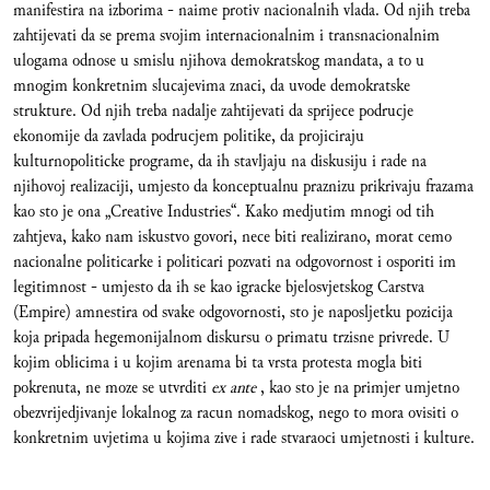
manifestira na izborima - naime protiv nacionalnih vlada. Od njih treba
zahtijevati da se prema svojim internacionalnim i transnacionalnim
ulogama odnose u smislu njihova demokratskog mandata, a to u
mnogim konkretnim slucajevima znaci, da uvode demokratske
strukture. Od njih treba nadalje zahtijevati da sprijece podrucje
ekonomije da zavlada podrucjem politike, da projiciraju
kulturnopoliticke programe, da ih stavljaju na diskusiju i rade na
njihovoj realizaciji, umjesto da konceptualnu praznizu prikrivaju frazama
kao sto je ona „Creative Industries“. Kako medjutim mnogi od tih
zahtjeva, kako nam iskustvo govori, nece biti realizirano, morat cemo
nacionalne politicarke i politicari pozvati na odgovornost i osporiti im
legitimnost - umjesto da ih se kao igracke bjelosvjetskog Carstva
(Empire) amnestira od svake odgovornosti, sto je naposljetku pozicija
koja pripada hegemonijalnom diskursu o primatu trzisne privrede. U
kojim oblicima i u kojim arenama bi ta vrsta protesta mogla biti
pokrenuta, ne moze se utvrditi
ex ante
, kao sto je na primjer umjetno
obezvrijedjivanje lokalnog za racun nomadskog, nego to mora ovisiti o
konkretnim uvjetima u kojima zive i rade stvaraoci umjetnosti i kulture.