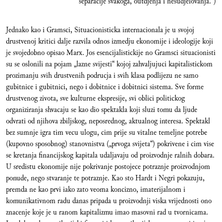
separacije svakoga, outdjenja i nesudjelovanja.”)
Jednako kao i Gramsci, Situacionisticka internacionala je u svojoj
drustvenoj kritici dalje razvila odnos izmedju ekonomije i ideologije koji
je svojedobno opisao Marx. Jos esencijalistickije no Gramsci situacionisti
su se oslonili na pojam „lazne svijesti“ kojoj zahvaljujuci kapitalistickom
prozimanju svih drustvenih podrucja i svih klasa podlijezu ne samo
gubitnice i gubitnici, nego i dobitnice i dobitnici sistema. Sve forme
drustvenog zivota, sve kulturne ekspresije, svi oblici politickog
organiziranja shvacaju se kao dio spektakla koji sluzi tomu da ljude
odvrati od njihova zbiljskog, neposrednog, aktualnog interesa. Spektakl
bez sumnje igra tim vecu ulogu, cim prije su vitalne temeljne potrebe
(kupovno sposobnog) stanovnistva („prvoga svijeta“) pokrivene i cim vise
se kretanja financijskog kapitala udaljavaju od proizvodnje ralnih dobara.
U sredistu ekonomije nije pokrivanje postojece potraznje proizvodnjom
ponude, nego stvaranje te potraznje. Kao sto Hardt i Negri pokazuju,
premda ne kao prvi iako zato veoma koncizno, imaterijalnom i
komunikativnom radu danas pripada u proizvodnji viska vrijednosti ono
znacenje koje je u ranom kapitalizmu imao masovni rad u tvornicama.