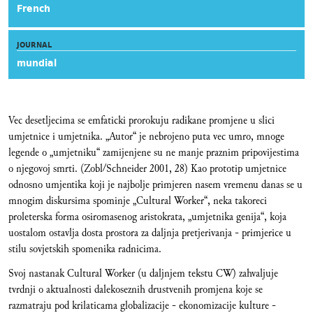
French
JOURNAL
mundial
Vec desetljecima se emfaticki prorokuju radikane promjene u slici
umjetnice i umjetnika. „Autor“ je nebrojeno puta vec umro, mnoge
legende o „umjetniku“ zamijenjene su ne manje praznim pripovijestima
o njegovoj smrti. (Zobl/Schneider 2001, 28) Kao prototip umjetnice
odnosno umjentika koji je najbolje primjeren nasem vremenu danas se u
mnogim diskursima spominje „Cultural Worker“, neka takoreci
proleterska forma osiromasenog aristokrata, „umjetnika genija“, koja
uostalom ostavlja dosta prostora za daljnja pretjerivanja - primjerice u
stilu sovjetskih spomenika radnicima.
Svoj nastanak Cultural Worker (u daljnjem tekstu CW) zahvaljuje
tvrdnji o aktualnosti dalekoseznih drustvenih promjena koje se
razmatraju pod krilaticama globalizacije - ekonomizacije kulture -