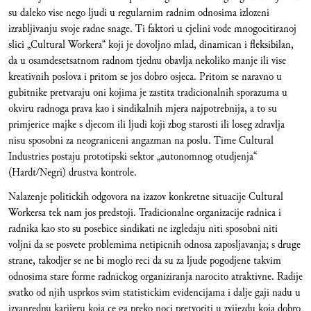
su daleko vise nego ljudi u regularnim radnim odnosima izlozeni
izrabljivanju svoje radne snage. Ti faktori u cjelini vode mnogocitiranoj
slici „Cultural Workera“ koji je dovoljno mlad, dinamican i fleksibilan,
da u osamdesetsatnom radnom tjednu obavlja nekoliko manje ili vise
kreativnih poslova i pritom se jos dobro osjeca. Pritom se naravno u
gubitnike pretvaraju oni kojima je zastita tradicionalnih sporazuma u
okviru radnoga prava kao i sindikalnih mjera najpotrebnija, a to su
primjerice majke s djecom ili ljudi koji zbog starosti ili loseg zdravlja
nisu sposobni za neograniceni angazman na poslu. Time Cultural
Industries postaju prototipski sektor „autonomnog otudjenja“
(Hardt/Negri) drustva kontrole.
Nalazenje politickih odgovora na izazov konkretne situacije Cultural
Workersa tek nam jos predstoji. Tradicionalne organizacije radnica i
radnika kao sto su posebice sindikati ne izgledaju niti sposobni niti
voljni da se posvete problemima netipicnih odnosa zaposljavanja; s druge
strane, takodjer se ne bi moglo reci da su za ljude pogodjene takvim
odnosima stare forme radnickog organiziranja narocito atraktivne. Radije
svatko od njih usprkos svim statistickim evidencijama i dalje gaji nadu u
izvanrednu karijeru koja ce ga preko noci pretvoriti u zvijezdu koja dobro