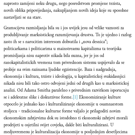
naprosto zamijeni neku drugu, nego posredstvom promjene tezista,
novih oblika pripovijedanja, nakupljanjem novih ideja koje su sposobne
nastavljati se na stare.
Gramscijeva razmisljanja bila su i jos uvijek jesu od velike vaznosti za
produbljivanje marksistickog razumijevanja drustva. To je ujedno i razlog
zasto ih se s narocitim interesom dohvatila i „nova desnica“;
politicarkama i politicarima u mainstreamu kapitalizma ta teorijska
promisljanja nisu naprotiv nikada bila nuzna, jer je jos od
ranokapitalistickih vremena tom privrednom sistemu uspijevalo da se
probije na svim razinama ljudske egzistencije. Baza i nadgradnja,
ekonomija i kultura, trziste i ideologija, u kapitalistickoj svakidasnjici
nikada nisu bili tako ostro odvojeni jedni od drugih kao u marksistickoj
analizi. Od Adama Smitha paralelno s privrednim razvitkom isporucuju
se i adekvatne slike i diskurzivne forme.
[1]
Ekonomiziranje kulture
otpocelo je jednako kao i kulturaliziranje ekonomije u osamnaestom
stoljecu - tradicionalne kulturne forme valjalo je prilagoditi novim
ekonomskim zahtjevima dok su istodobno ti ekonomski zahtjevi morali
prodrijeti u osjetilni svijet covjeka, dakle biti kulturalizirani. U
medjuvremenu je kulturalizacija ekonomije u posljednjim desetljecima