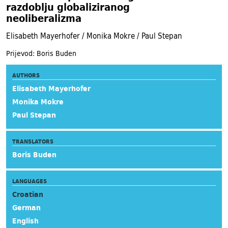
razdoblju globaliziranog
neoliberalizma
Elisabeth Mayerhofer / Monika Mokre / Paul Stepan
Prijevod: Boris Buden
AUTHORS
Elisabeth Mayerhofer
Monika Mokre
Paul Stepan
TRANSLATORS
Boris Buden
LANGUAGES
Croatian
German
English