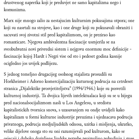
drustvenog napretka koji je preduvjet ne samo kapitalizma nego i
komunizma.
Marx nije mnogo zalio za nestajucim kulturnim pokusajima otpora; one
koji su nasrtali na strojeve, kao i one druge koji su pokusavali obraniti i
sacuvati svoj zivotni stil pred kapitalizmom, on je prezirao kao
romanticare. Njegova ambivalentna fascinacije usmjerila se na
sveobuhvatni novi privredni sistem i nejgovu enormnu moc definicije -
fascinacije kojoj Hardt i Negri vise od sto i pedeset godina kasnije
ocigledno jos uvijek podlijezu.
S jednog temeljno drugacijeg osobnog stajalista prosudili su
Horkheimer i Adorno komercijalizaciju kuturnog podrucja na cetrdeset
stranica „Dijalektike prosvjetiteljstva“ (1994/1944.) koje su posvetili
kulturnoj industriji. Ta dvojica lijevih intelektualaca koji su se u bijegu
pred nacionalsocijalizmom nasli u Los Angelesu, u sredistu
kapitalistickih tvornica snova, s uzasavanjem su ondje uvidjeli kako
kapitalizam u formi kulturne industrije preuzima i ujednacava podrucja
privatnoga, podrucja medjuljudskih odnosa, uzitka i misljenja, ukratko,
velike dijelove onoga sto su oni razumijevali pod kulturom, kako se
osjecaji i duboko dozivljene ljudske potrebe proizvoljno pobudjuju i guse,