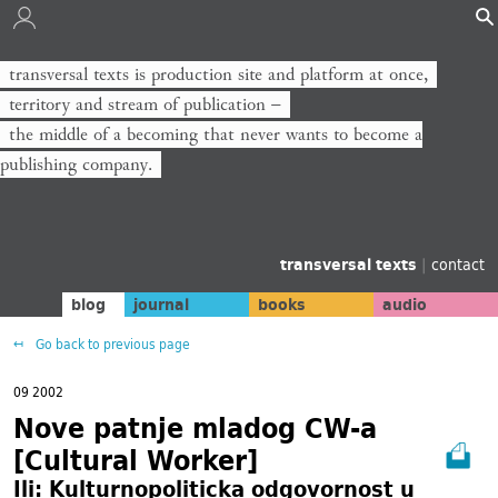
transversal texts is production site and platform at once,
territory and stream of publication −
the middle of a becoming that never wants to become a
publishing company.
transversal texts
|
contact
blog
journal
books
audio
Go back to previous page
09 2002
Nove patnje mladog CW-a
[Cultural Worker]
Ili: Kulturnopoliticka odgovornost u