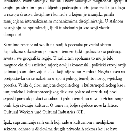
Istodobno, komunikacijski forumi i komunikacijske mogucnosti igraju u
svojim prosirenim i produbljenim podrucjima primjene sredisnju ulogu
u razvoju drustva discipline i kontrole u kojem je izvanjska prisila
zamijenjena internaliziranim mehanizmima discipliniranja. U stalnom
nastojanju na optimizaciji, ljudi funkcioniraju kao svoji vlastiti
dompteuri.
Sazmimo receno: od svojih najranijih pocetaka privredni sistem
kapitalizma sukcesivno je prozeo i tendencijski ujednacio sva podrucja
zivota i sve geografske regije. U razlicitim epohama to mu je bilo
moguce ciniti u razlicitoj mjeri; noviji ekonomski i politicki razvoj ovdje
je imao jedan ubrzavajuci efekt koji nije samo Hardta i Negria naveo na
pretpostavku da se nalazimo u epohi jednog temeljito novog svjetskog
poretka. Veliki dijelovi umjetnickopolitickog i kulturnopolitickog kao i
umjetnicko i kulturnoteorijskog diskursa polaze od teze da taj novi
svjetski poredak povlaci za sobom i jedno temeljno novo pozicioniranje
onih koji stvaraju kulturu. O tome najbolje svjedoce nove krilatice:
Cultural Workers und Cultural Industries (CI).
Ipak, supsumiranje svih onih koji rade u kulturnom i medijskom
sektoru, odnoso u dijelovima drugih privrednih sektora koji se bave