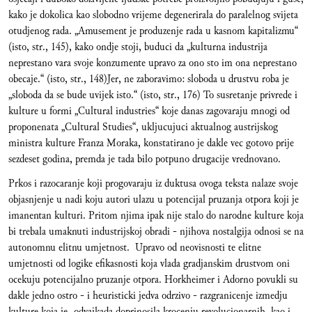
kako je dokolica kao slobodno vrijeme degenerirala do paralelnog svijeta
otudjenog rada. „Amusement je produzenje rada u kasnom kapitalizmu“
(isto, str., 145), kako ondje stoji, buduci da „kulturna industrija
neprestano vara svoje konzumente upravo za ono sto im ona neprestano
obecaje.“ (isto, str., 148)Jer, ne zaboravimo: sloboda u drustvu roba je
„sloboda da se bude uvijek isto.“ (isto, str., 176) To susretanje privrede i
kulture u formi „Cultural industries“ koje danas zagovaraju mnogi od
proponenata „Cultural Studies“, ukljucujuci aktualnog austrijskog
ministra kulture Franza Moraka, konstatirano je dakle vec gotovo prije
sezdeset godina, premda je tada bilo potpuno drugacije vrednovano.
Prkos i razocaranje koji progovaraju iz duktusa ovoga teksta nalaze svoje
objasnjenje u nadi koju autori ulazu u potencijal pruzanja otpora koji je
imanentan kulturi. Pritom njima ipak nije stalo do narodne kulture koja
bi trebala umaknuti industrijskoj obradi - njihova nostalgija odnosi se na
autonomnu elitnu umjetnost. Upravo od neovisnosti te elitne
umjetnosti od logike efikasnosti koja vlada gradjanskim drustvom oni
ocekuju potencijalno pruzanje otpora. Horkheimer i Adorno povukli su
dakle jedno ostro - i heuristicki jedva odrzivo - razgranicenje izmedju
kulture koja je „odvajkada doprinosila krocenju revolucionarnih, kao i