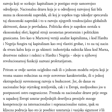
razvoja koji se ocekuje: kapitalizam je postigao svoje samosvojno
odredjenje. Nacionalna drzava koja je u odredjenoj razvojnoj fazi bila
nuzna za ekonomski napredak, ali koj je usprkos toga takodjer sprecavala
taj ekonomski napredak i to u razvoju njegovih tendencijalno globalnih
aktivnosti, danas je prevladana. Politicka sfera je napokon nestala u
ekonomskoj sferi; kapital struji neometan prostornim i politickim
granicama. Isto kao u Marxovoj verziji analize kapitalizma, i kod Hardta
i Negrija fungira taj kapitalizam kao svoj vlastiti grobar, i to na taj nacin
da stvara kalsu koja ce ga ukinuti: industrijska radnicka klasa kod Marxa,
drustvene radnice i radnici u Hardta i Negrija - oboje u njihovoj
revolucionarnoj funkciji nazvani proletarijatom.
Pritom se ovdje sasvim ocigledno radi ili o jednom modelu svijeta koji je
veoma snazno reduciran na svoje novovrsne karakteristike, ili o jednoj
ekstrapolaciji suvremenog razvoja u buducnost. Jer, do danas su
nacionalne boje svjetskog zemljovida, cak i u Evropi, medjusobno jos u
postpunosti ostro razgranicene. Premda su nacionalne drzave prije svega
u zapadnoj Evropi unutar posljednjih desetljeca prenijele mnoge
kompetencije na internacionalne i supranacionalne razine, ipak su
kljucna podrucja kao sto je posebice unutarnja i vanjska sigurnost i/ili