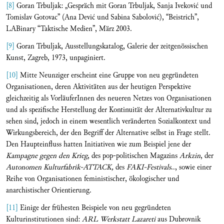
[8]
Goran Trbuljak: „Gespräch mit Goran Trbuljak, Sanja Iveković und
Tomislav Gotovac” (Ana Dević und Sabina Sabolović), “Beistrich”,
LABinary “Taktische Medien”, März 2003.
[9]
Goran Trbuljak, Ausstellungskatalog, Galerie der zeitgenössischen
Kunst, Zagreb, 1973, unpaginiert.
[10]
Mitte Neunziger erscheint eine Gruppe von neu gegründeten
Organisationen, deren Aktivitäten aus der heutigen Perspektive
gleichzeitig als VorläuferInnen des neueren Netzes von Organisationen
und als spezifische Herstellung der Kontinuität der Alternativkultur zu
sehen sind, jedoch in einem wesentlich veränderten Sozialkontext und
Wirkungsbereich, der den Begriff der Alternative selbst in Frage stellt.
Den Haupteinfluss hatten Initiativen wie zum Beispiel jene der
Kampagne gegen den Krieg
, des pop-politischen Magazins
Arkzin
, der
Autonomen Kulturfabrik-ATTACK,
des
FAKI-Festivals
.., sowie einer
Reihe von Organisationen feministischer, ökologischer und
anarchistischer Orientierung.
[11]
Einige der frühesten Beispiele von neu gegründeten
Kulturinstitutionen sind:
ARL Werkstatt Lazareti
aus Dubrovnik