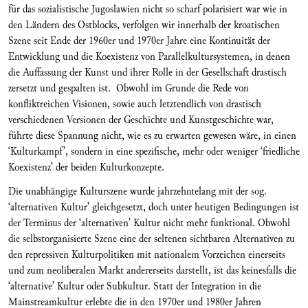
für das sozialistische Jugoslawien nicht so scharf polarisiert war wie in
den Ländern des Ostblocks, verfolgen wir innerhalb der kroatischen
Szene seit Ende der 1960er und 1970er Jahre eine Kontinuität der
Entwicklung und die Koexistenz von Parallelkultursystemen, in denen
die Auffassung der Kunst und ihrer Rolle in der Gesellschaft drastisch
zersetzt und gespalten ist. Obwohl im Grunde die Rede von
konfliktreichen Visionen, sowie auch letztendlich von drastisch
verschiedenen Versionen der Geschichte und Kunstgeschichte war,
führte diese Spannung nicht, wie es zu erwarten gewesen wäre, in einen
‘Kulturkampf’, sondern in eine spezifische, mehr oder weniger ‘friedliche
Koexistenz’ der beiden Kulturkonzepte.
Die unabhängige Kulturszene wurde jahrzehntelang mit der sog.
‘alternativen Kultur’ gleichgesetzt, doch unter heutigen Bedingungen ist
der Terminus der ‘alternativen’ Kultur nicht mehr funktional. Obwohl
die selbstorganisierte Szene eine der seltenen sichtbaren Alternativen zu
den repressiven Kulturpolitiken mit nationalem Vorzeichen einerseits
und zum neoliberalen Markt andererseits darstellt, ist das keinesfalls die
‘alternative’ Kultur oder Subkultur. Statt der Integration in die
Mainstreamkultur erlebte die in den 1970er und 1980er Jahren