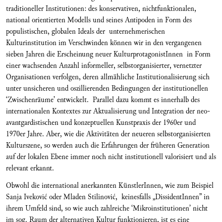
traditioneller Institutionen: des konservativen, nichtfunktionalen,
national orientierten Modells und seines Antipoden in Form des
populistischen, globalen Ideals der unternehmerischen
Kulturinstitution im Verschwinden können wir in den vergangenen
sieben Jahren die Erscheinung neuer KulturprotagonistInnen in Form
einer wachsenden Anzahl informeller, selbstorganisierter, vernetzter
Organisationen verfolgen, deren allmähliche Institutionalisierung sich
unter unsicheren und oszillierenden Bedingungen der institutionellen
‘Zwischenräume’ entwickelt. Parallel dazu kommt es innerhalb des
internationalen Kontextes zur Aktualisierung und Integration der neo-
avantgardistischen und konzeptuellen Kunstpraxis der 1960er und
1970er Jahre. Aber, wie die Aktivitäten der neueren selbstorganisierten
Kulturszene, so werden auch die Erfahrungen der früheren Generation
auf der lokalen Ebene immer noch nicht institutionell valorisiert und als
relevant erkannt.
Obwohl die international anerkannten KünstlerInnen, wie zum Beispiel
Sanja Iveković oder Mladen Stilinović, keinesfalls „DissidentInnen” in
ihrem Umfeld sind, so wie auch zahlreiche ‘Mikroinstitutionen’ nicht
im sog. Raum der alternativen Kultur funktionieren, ist es eine