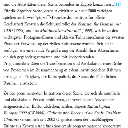
sind die Aktivitäten dieser Szene besonders in Zagreb konzentriert.
[11]
Für die Zagreber Szene, deren Aktivitäten wir seit 2000 verfolgen,
spielten auch zwei ‘spin-off’-Projekte des Instituts für offene
Gesellschaft Kroatien die Schlüsselrolle: das
Zentrum für Dramakunst
CDU
(1995) und das
Multimediainstitut
mi2
(1999), welche zu den
wichtigsten ProtagonistInnen und aktiven TeilnehmerInnen der zweiten
Phase der Entwicklung der zivilen Kulturszene wurden. Seit 2000
verfolgen wir eine rapide Vergrößerung der Anzahl ihrer AkteurInnen,
die sich gegenseitig vernetzen und mit kooperierenden
Programmaktivitäten die Transformation und Artikulation einer Reihe
von Problemen im Zusammenhang mit dem institutionellen Rahmen
der eigenen Tätigkeit, der Kulturpolitik, des Status des öffentlichen
Raums... anstreben.
Zu den prominentesten Initiativen dieser Szene, die sich als räumliche
und aktivistische Praxen profilierten, die verschiedene Aspekte der
zeitgenössischen Kultur abdecken, zählen:
Zagreb Kulturkapital
Europas 3000 (CK3000)
,
Clubture
und
Recht auf die Stadt
. Das Netz
Clubture
versammelt seit 2002 Organisationen der unabhängigen
Kultur aus Kroatien und funktioniert als programmatische kooperative