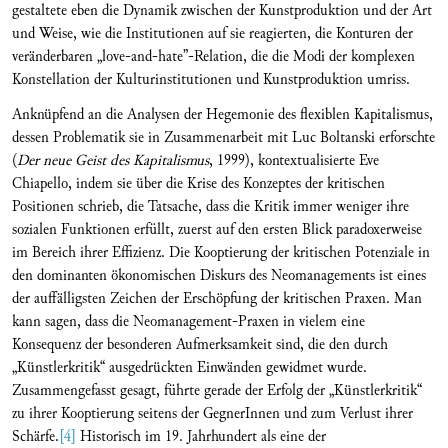
gestaltete eben die Dynamik zwischen der Kunstproduktion und der Art
und Weise, wie die Institutionen auf sie reagierten, die Konturen der
veränderbaren „love-and-hate”-Relation, die die Modi der komplexen
Konstellation der Kulturinstitutionen und Kunstproduktion umriss.
Anknüpfend an die Analysen der Hegemonie des flexiblen Kapitalismus,
dessen Problematik sie in Zusammenarbeit mit Luc Boltanski erforschte
(
Der neue Geist des Kapitalismus
, 1999), kontextualisierte Eve
Chiapello, indem sie über die Krise des Konzeptes der kritischen
Positionen schrieb, die Tatsache, dass die Kritik immer weniger ihre
sozialen Funktionen erfüllt, zuerst auf den ersten Blick paradoxerweise
im Bereich ihrer Effizienz. Die Kooptierung der kritischen Potenziale in
den dominanten ökonomischen Diskurs des Neomanagements ist eines
der auffälligsten Zeichen der Erschöpfung der kritischen Praxen. Man
kann sagen, dass die Neomanagement-Praxen in vielem eine
Konsequenz der besonderen Aufmerksamkeit sind, die den durch
„Künstlerkritik“ ausgedrückten Einwänden gewidmet wurde.
Zusammengefasst gesagt, führte gerade der Erfolg der „Künstlerkritik“
zu ihrer Kooptierung seitens der GegnerInnen und zum Verlust ihrer
Schärfe.
[4]
Historisch im 19. Jahrhundert als eine der