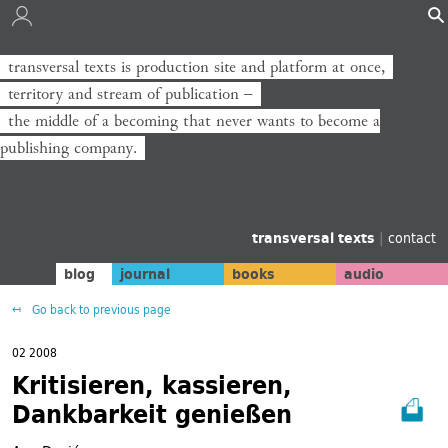
transversal texts is production site and platform at once,
transversal texts ist Produktionsort und Plattform zugleich,
territory and stream of publication −
Territorium und Strom der Veröffentlichung −
the middle of a becoming that never wants to become a
die Mitte eines Werdens, das niemals zum Verlag werden will.
publishing company.
transversal texts
|
contact
blog
journal
books
audio
Go back to previous page
02 2008
Kritisieren, kassieren,
Dankbarkeit genießen