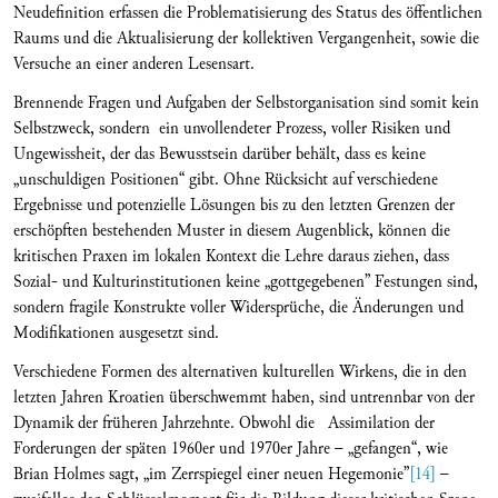
Neudefinition erfassen die Problematisierung des Status des öffentlichen
Raums und die Aktualisierung der kollektiven Vergangenheit, sowie die
Versuche an einer anderen Lesensart.
Brennende Fragen und Aufgaben der Selbstorganisation sind somit kein
Selbstzweck, sondern ein unvollendeter Prozess, voller Risiken und
Ungewissheit, der das Bewusstsein darüber behält, dass es keine
„unschuldigen Positionen“ gibt. Ohne Rücksicht auf verschiedene
Ergebnisse und potenzielle Lösungen bis zu den letzten Grenzen der
erschöpften bestehenden Muster in diesem Augenblick, können die
kritischen Praxen im lokalen Kontext die Lehre daraus ziehen, dass
Sozial- und Kulturinstitutionen keine „gottgegebenen” Festungen sind,
sondern fragile Konstrukte voller Widersprüche, die Änderungen und
Modifikationen ausgesetzt sind.
Verschiedene Formen des alternativen kulturellen Wirkens, die in den
letzten Jahren Kroatien überschwemmt haben, sind untrennbar von der
Dynamik der früheren Jahrzehnte. Obwohl die Assimilation der
Forderungen der späten 1960er und 1970er Jahre – „gefangen“, wie
Brian Holmes sagt, „im Zerrspiegel einer neuen Hegemonie”
[14]
–