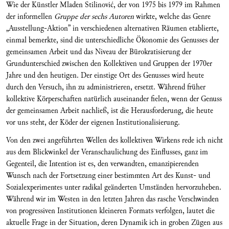
Wie der Künstler Mladen Stilinović, der von 1975 bis 1979 im Rahmen
der informellen
Gruppe der sechs Autoren
wirkte, welche das Genre
„Ausstellung-Aktion” in verschiedenen alternativen Räumen etablierte,
einmal bemerkte, sind die unterschiedliche Ökonomie des Genusses der
gemeinsamen Arbeit und das Niveau der Bürokratisierung der
Grundunterschied zwischen den Kollektiven und Gruppen der 1970er
Jahre und den heutigen. Der einstige Ort des Genusses wird heute
durch den Versuch, ihn zu administrieren, ersetzt. Während früher
kollektive Körperschaften natürlich auseinander fielen, wenn der Genuss
der gemeinsamen Arbeit nachließ, ist die Herausforderung, die heute
vor uns steht, der Köder der eigenen Institutionalisierung.
Von den zwei angeführten Wellen des kollektiven Wirkens rede ich nicht
aus dem Blickwinkel der Veranschaulichung des Einflusses, ganz im
Gegenteil, die Intention ist es, den verwandten, emanzipierenden
Wunsch nach der Fortsetzung einer bestimmten Art des Kunst- und
Sozialexperimentes unter radikal geänderten Umständen hervorzuheben.
Während wir im Westen in den letzten Jahren das rasche Verschwinden
von progressiven Institutionen kleineren Formats verfolgen, lautet die
aktuelle Frage in der Situation, deren Dynamik ich in groben Zügen aus