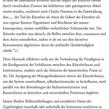
in dem die individuelle Kreation und der Begriff des Künstler-Genies
durch verschiedene Formen der kollektiven oder partizipativen Arbeit
ersetzt wurden, resultierte nach Charles Harrison in der Entwicklung,
dass „… der Tod des Künstlers als Autor die Geburt des Künstlers als
sein eigener Kurator-Eigentümer und Beschützer der immer-
konsequenten, immer-unfehlbar-einheitlichen Schutzmarke war. Der
Künstler trachtet nun danach, die Rollen zwischen dem
connaisseur
und
dem Autor umzudrehen, indem er als ein aus dem kreativen
Konsumenten abgeleiteter Autor die artifizielle Glaubwürdigkeit
erhebt.”
[6]
Diese Dynamik reflektiert nicht nur die Veränderung des Paradigmas in
der Konfiguration der Verhältnisse zwischen den KünstlerInnen und
Institutionen, sondern auch das Situieren der kuratorischen Praxis in
ihr. Die Aneignung der Managerfunktionen seitens der KünstlerInnen,
um das System unmittelbarer, selbstbestimmender zu beeinflussen, wird
parallel von den Bestrebungen der Kulturinstitutionen und
KuratorInnen zu kritischen und autorenhaften Positionen begleitet.
Immer fluidere Rollenaufteilungen und instabilerer Status der
Zugehörigkeit innerhalb oder außerhalb der Institution resultieren in