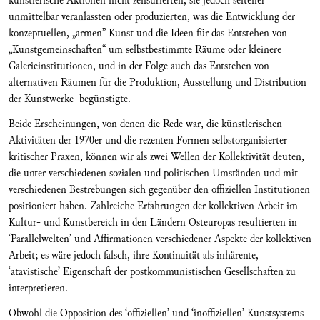
künstlerische Aktionen nicht zensurierten, sie jedoch seltener
unmittelbar veranlassten oder produzierten, was die Entwicklung der
konzeptuellen, „armen” Kunst und die Ideen für das Entstehen von
„Kunstgemeinschaften“ um selbstbestimmte Räume oder kleinere
Galerieinstitutionen, und in der Folge auch das Entstehen von
alternativen Räumen für die Produktion, Ausstellung und Distribution
der Kunstwerke begünstigte.
Beide Erscheinungen, von denen die Rede war, die künstlerischen
Aktivitäten der 1970er und die rezenten Formen selbstorganisierter
kritischer Praxen, können wir als zwei Wellen der Kollektivität deuten,
die unter verschiedenen sozialen und politischen Umständen und mit
verschiedenen Bestrebungen sich gegenüber den offiziellen Institutionen
positioniert haben. Zahlreiche Erfahrungen der kollektiven Arbeit im
Kultur- und Kunstbereich in den Ländern Osteuropas resultierten in
‘Parallelwelten’ und Affirmationen verschiedener Aspekte der kollektiven
Arbeit; es wäre jedoch falsch, ihre Kontinuität als inhärente,
‘atavistische’ Eigenschaft der postkommunistischen Gesellschaften zu
interpretieren.
Obwohl die Opposition des ‘offiziellen’ und ‘inoffiziellen’ Kunstsystems