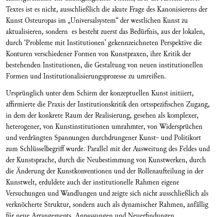
Textes ist es nicht, ausschließlich die akute Frage des Kanonisierens der
Kunst Osteuropas im „Universalsystem“ der westlichen Kunst zu
aktualisieren, sondern es besteht zuerst das Bedürfnis, aus der lokalen,
durch ‘Probleme mit Institutionen’ gekennzeichneten Perspektive die
Konturen verschiedener Formen von Kunstpraxen, ihre Kritik der
bestehenden Institutionen, die Gestaltung von neuen institutionellen
Formen und Institutionalisierungsprozesse zu umreißen.
Ursprünglich unter dem Schirm der konzeptuellen Kunst initiiert,
affirmierte die Praxis der Institutionskritik den ortsspezifischen
Zugang,
in dem der konkrete Raum der Realisierung, gesehen als komplexer,
heterogener, von Kunstinstitutionen umrahmter, von Widersprüchen
und verdrängten Spannungen durchdrungener Kunst- und Politikort
zum Schlüsselbegriff wurde. Parallel mit der Ausweitung des Feldes und
der Kunstsprache, durch die Neubestimmung von Kunstwerken, durch
die Änderung der Kunstkonventionen und der Rollenaufteilung in der
Kunstwelt, erduldete auch der institutionelle Rahmen eigene
Versuchungen und Wandlungen und zeigte sich nicht ausschließlich als
verknöcherte Struktur, sondern auch als dynamischer Rahmen, anfällig
für neue Arrangements, Anpassungen und Neuerfindungen.