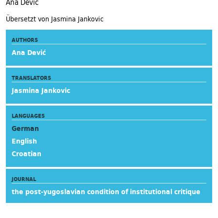
Ana Dević
Übersetzt von Jasmina Jankovic
AUTHORS
Ana Dević
TRANSLATORS
Jasmina Jankovic
LANGUAGES
German
English
Croatian
JOURNAL
the post-yugoslavian condition of institutional critique