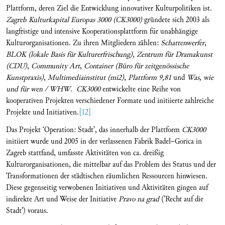
Plattform, deren Ziel die Entwicklung innovativer Kulturpolitiken ist.
Zagreb Kulturkapital Europas 3000 (CK3000)
gründete sich 2003 als
langfristige und intensive Kooperationsplattform für unabhängige
Kulturorganisationen. Zu ihren Mitgliedern zählen:
Schattenwerfer
,
BLOK
(lokale Basis für Kulturerfrischung)
,
Zentrum für Dramakunst
(CDU)
,
Community Art
,
Container
(Büro für zeitgenössische
Kunstpraxis)
,
Multimediainstitut (mi2)
,
Plattform 9,81
und
Was, wie
und für wen / WHW
.
CK3000
entwickelte eine Reihe von
kooperativen Projekten verschiedener Formate und initiierte zahlreiche
Projekte und Initiativen.
[12]
Das Projekt ‘Operation: Stadt’, das innerhalb der Plattform
CK3000
initiiert wurde und 2005 in der verlassenen Fabrik Badel–Gorica in
Zagreb stattfand, umfasste Aktivitäten von ca. dreißig
Kulturorganisationen, die mittelbar auf das Problem des Status und der
Transformationen der städtischen räumlichen Ressourcen hinwiesen.
Diese gegenseitig verwobenen Initiativen und Aktivitäten gingen auf
indirekte Art und Weise der Initiative
Pravo na grad
('Recht auf die
Stadt') voraus.