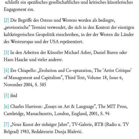
schließt ein spezifisches gesellschaftliches und kritisches künstlerisches
Engagement ein.
[2]
Die Begriffe des Ostens und Westens werden als bedingte,
„provisorische” Termini verwendet, die sich in den Kontext der einstigen
kaltkriegerischen Geopolitik einschreiben, in der der Westen die Länder
des Westeuropas und der USA repräsentiert.
[3]
In den Arbeiten der Künstler Michael Asher, Daniel Buren oder
Hans Haacke und vieler anderer.
[4]
Eve Chiapello: „Evolution and Co-optatation, The ‘Artist Critique’
of Management and Capitalism”, Third Text, Volume 18, Issue 6,
November 2004, S. 585
[5]
ibid
[6]
Charles Harrison: „Essays on Art & Language”, The MIT Press,
Cambridge, Massachusetts, London, England, 2001, S. 94
[7]
„Neue Kunst der siebziger Jahre", TV-Galerie, RTB (Radio u. TV
Belgrad) 1983, Redakteurin Dunja Blažević.