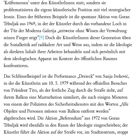
‘Kräftemessen’ unter den KünstlerInnen statt, sondern sie
problematisieren die eigene künstlerische Position mit viel strategischer
Ironie. Eines der frühesten Beispiele ist die spontane Aktion von Goran
Trbuljak aus 1969, in der der Künstler durch das vorhandene Loch in
der Tür der Moderna Galerija „zeitweise ohne Wissen der Verwaltung
seinen Finger zeigt”
[9]
Doch die KünstlerInnen dieser Generation üben
die Sozialkritik auf radikalere Art und Weise aus, indem sie die Ideologie
als direkten Inhalt ihrer Arbeiten behandeln und sich persönlich mit
dem ideologischen Apparat im Kontext des öffentlichen Raumes
konfrontieren.
Das Schlüsselbeispiel ist die Performance „Dreieck“ von Sanja Iveković,
in der die Künstlerin am 10. 5. 1979 während des offiziellen Besuches
von Präsident Tito, als der festliche Zug durch die Straße zieht, auf
ihrem Balkon eine Masturbation simuliert, die nach einigen Minuten
von einem der Polizisten des Sicherheitsdienstes mit den Worten „Alle
Objekte und Personen müssen vom Balkon entfernt werden”
abgebrochen wird. Die Aktion „Referendum” aus 1972 von Goran
Trbuljak wird ebenfalls in den Raum der Ideologie eingeschrieben; der
Künstler führt die Aktion auf der Straße vor, im Stadtzentrum, stoppt