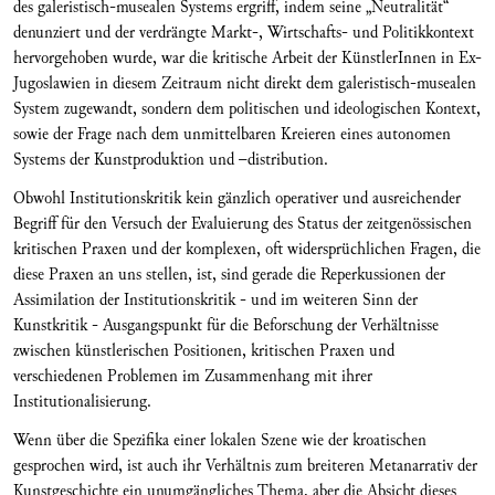
des galeristisch-musealen Systems ergriff, indem seine „Neutralität“
denunziert und der verdrängte Markt-, Wirtschafts- und Politikkontext
hervorgehoben wurde, war die kritische Arbeit der KünstlerInnen in Ex-
Jugoslawien in diesem Zeitraum nicht direkt dem galeristisch-musealen
System zugewandt, sondern dem politischen und ideologischen Kontext,
sowie der Frage nach dem unmittelbaren Kreieren eines autonomen
Systems der Kunstproduktion und –distribution.
Obwohl Institutionskritik kein gänzlich operativer und ausreichender
Begriff für den Versuch der Evaluierung des Status der zeitgenössischen
kritischen Praxen und der komplexen, oft widersprüchlichen Fragen, die
diese Praxen an uns stellen, ist, sind gerade die Reperkussionen der
Assimilation der Institutionskritik - und im weiteren Sinn der
Kunstkritik - Ausgangspunkt für die Beforschung der Verhältnisse
zwischen künstlerischen Positionen, kritischen Praxen und
verschiedenen Problemen im Zusammenhang mit ihrer
Institutionalisierung.
Wenn über die Spezifika einer lokalen Szene wie der kroatischen
gesprochen wird, ist auch ihr Verhältnis zum breiteren Metanarrativ der
Kunstgeschichte ein unumgängliches Thema, aber die Absicht dieses