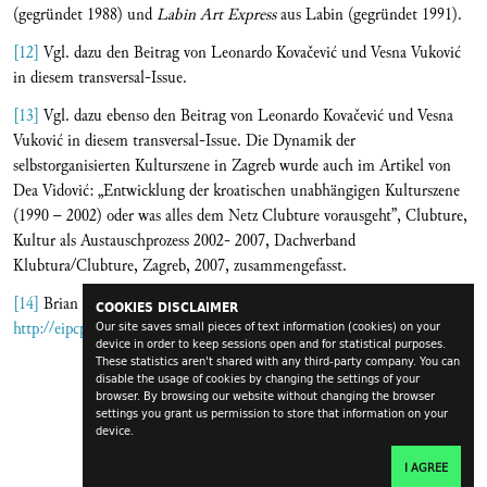
(gegründet 1988) und
Labin Art Express
aus Labin (gegründet 1991).
[12]
Vgl. dazu den Beitrag von Leonardo Kovačević und Vesna Vuković
in diesem transversal-Issue.
[13]
Vgl. dazu ebenso den Beitrag von Leonardo Kovačević und Vesna
Vuković in diesem transversal-Issue. Die Dynamik der
selbstorganisierten Kulturszene in Zagreb wurde auch im Artikel von
Dea Vidović: „Entwicklung der kroatischen unabhängigen Kulturszene
(1990 – 2002) oder was alles dem Netz Clubture vorausgeht”, Clubture,
Kultur als Austauschprozess 2002- 2007, Dachverband
Klubtura/Clubture, Zagreb, 2007, zusammengefasst.
[14]
Brian Holmes: „Der flexible Charakter”,
COOKIES DISCLAIMER
http://eipcp.net/transversal/1106/holmes/de
Our site saves small pieces of text information (cookies) on your
device in order to keep sessions open and for statistical purposes.
These statistics aren't shared with any third-party company. You can
disable the usage of cookies by changing the settings of your
browser. By browsing our website without changing the browser
settings you grant us permission to store that information on your
device.
I AGREE