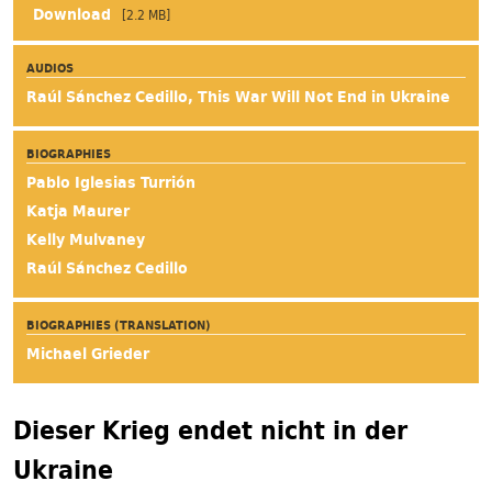
[2.2 MB]
AUDIOS
Raúl Sánchez Cedillo, This War Will Not End in Ukraine
BIOGRAPHIES
Pablo Iglesias Turrión
Katja Maurer
Kelly Mulvaney
Raúl Sánchez Cedillo
BIOGRAPHIES (TRANSLATION)
Michael Grieder
Dieser Krieg endet nicht in der
Ukraine