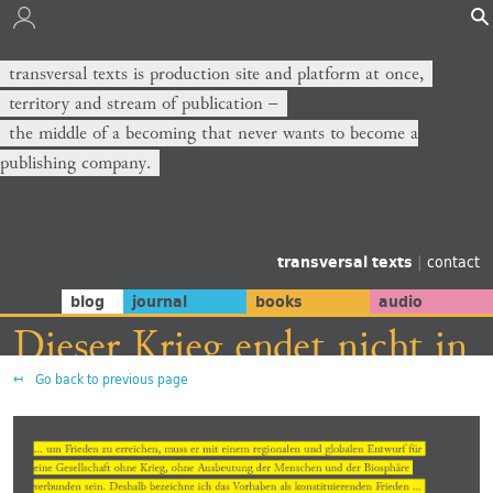
transversal texts is production site and platform at once,
territory and stream of publication −
the middle of a becoming that never wants to become a
publishing company.
transversal texts
|
contact
blog
journal
books
audio
Dieser Krieg endet nicht in
Go back to previous page
der Ukraine