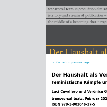
transversal texts es sitio de producc
transversal texts is production site a
territorio y corriente de publicación −
territory and stream of publication −
el medio de un devenir que nunca que
the middle of a becoming that never
Der Haushalt al
Go back to previous page
Der Haushalt als Ve
Feministische Kämpfe u
Luci Cavallero und Verónica 
transversal texts, Februar 20
ISBN 978-3-903046-37-5