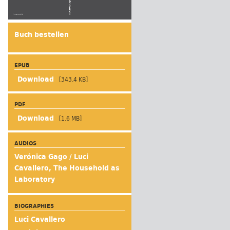
Buch bestellen
EPUB
[343.4 KB]
PDF
[1.6 MB]
AUDIOS
Verónica Gago / Luci
Cavallero, The Household as
Laboratory
BIOGRAPHIES
Luci Cavallero