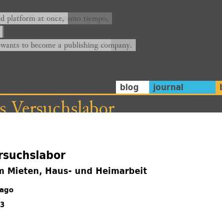
ión y plataforma al mismo tiempo,
nd platform at once,
rrá convertirse en una editorial.
 wants to become a publishing company.
blog
journal
s Versuchslabor
rsuchslabor
m Mieten, Haus- und Heimarbeit
Gago
23