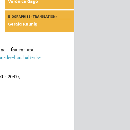
Verónica Gago
BIOGRAPHIES (TRANSLATION)
Gerald Raunig
ne – frauen- und
on-der-haushalt-als-
0 - 20:00,