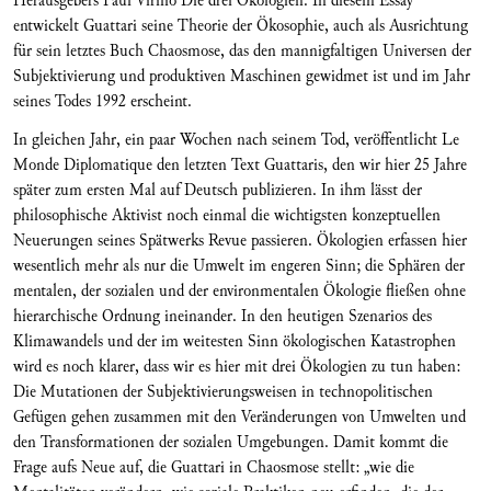
Herausgebers Paul Virilio Die drei Ökologien. In diesem Essay
entwickelt Guattari seine Theorie der Ökosophie, auch als Ausrichtung
für sein letztes Buch Chaosmose, das den mannigfaltigen Universen der
Subjektivierung und produktiven Maschinen gewidmet ist und im Jahr
seines Todes 1992 erscheint.
In gleichen Jahr, ein paar Wochen nach seinem Tod, veröffentlicht Le
Monde Diplomatique den letzten Text Guattaris, den wir hier 25 Jahre
später zum ersten Mal auf Deutsch publizieren. In ihm lässt der
philosophische Aktivist noch einmal die wichtigsten konzeptuellen
Neuerungen seines Spätwerks Revue passieren. Ökologien erfassen hier
wesentlich mehr als nur die Umwelt im engeren Sinn; die Sphären der
mentalen, der sozialen und der environmentalen Ökologie fließen ohne
hierarchische Ordnung ineinander. In den heutigen Szenarios des
Klimawandels und der im weitesten Sinn ökologischen Katastrophen
wird es noch klarer, dass wir es hier mit drei Ökologien zu tun haben:
Die Mutationen der Subjektivierungsweisen in technopolitischen
Gefügen gehen zusammen mit den Veränderungen von Umwelten und
den Transformationen der sozialen Umgebungen. Damit kommt die
Frage aufs Neue auf, die Guattari in Chaosmose stellt: „wie die