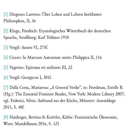
[1]
Diogenes Laertios: Über Leben und Lehren berühmter
Philosophen, II, 36
[2]
Kluge, Friedrich: Etymologisches Wörterbuch der deutschen
Sprache, Straßburg: Karl Trübner 1910
[3]
Vergil: Aeneis VI, 273f.
[4]
Cicero: In Marcum Antonium oratio Philippica II, 116
[5]
Vegetius: Epitoma rei militaris III, 22
[6]
Vergil: Georgicon I, 301f.
[7]
Dalla Costa, Mariarosa: „A General Strike“, in: Freedman, Estelle B.
(Hg.): The Essential Feminist Reader, New York: Modern Library 2007;
vgl. Federici, Silvia: Aufstand aus der Küche, Münster: Assemblage
2015, S. 40f.
[8]
Haidinger, Bettina & Knittler, Käthe: Feministische Ökonomie,
Wien: Mandelbaum 2016, S. 125