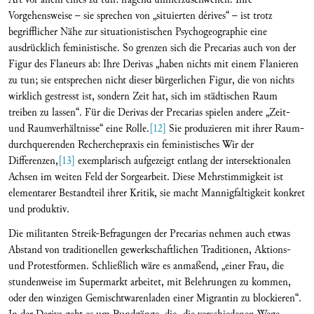
Vorgehensweise – sie sprechen von „situierten dérives“ – ist trotz
begrifflicher Nähe zur situationistischen Psychogeographie eine
ausdrücklich feministische. So grenzen sich die Precarias auch von der
Figur des Flaneurs ab: Ihre Derivas „haben nichts mit einem Flanieren
zu tun; sie entsprechen nicht dieser bürgerlichen Figur, die von nichts
wirklich gestresst ist, sondern Zeit hat, sich im städtischen Raum
treiben zu lassen“. Für die Derivas der Precarias spielen andere „Zeit-
und Raumverhältnisse“ eine Rolle.
[12]
Sie produzieren mit ihrer Raum-
durchquerenden Recherchepraxis ein feministisches Wir der
Differenzen,
[13]
exemplarisch aufgezeigt entlang der intersektionalen
Achsen im weiten Feld der Sorgearbeit. Diese Mehrstimmigkeit ist
elementarer Bestandteil ihrer Kritik, sie macht Mannigfaltigkeit konkret
und ­produktiv.
Die militanten Streik-Befragungen der Precarias nehmen auch etwas
Abstand von traditionellen gewerkschaftlichen Traditionen, Aktions-
und Protestformen. Schließlich wäre es anmaßend, „einer Frau, die
stundenweise im Supermarkt arbeitet, mit Belehrungen zu kommen,
oder den winzigen Gemischtwarenladen einer Migrantin zu blockieren“.