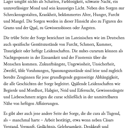
Lager umgibt nichts als Schatten, Farblosigkeit, schwarze Nacht, ein
unzuverlässiger Mond und sein knausriges Licht. Neben den Sorgen nur
Schreckensgestalten, Krankheit, bekümmertes Alter, Hunger, Furcht
und Mangel. Die Sorgen werden in dieser Hinsicht also zu Figuren des
Grams und der Qual, zu Gewissensbissen oder Ängsten.
Die trübe Seite der Sorge bezeichnet im Lateinischen wie im Deutschen
auch spezifische Gemütszustände von Furcht, Schmerz, Kummer,
Traurigkeit oder heftige Leidenschaften. Die nubes curarum können als
Nachtgespenste in der Einsamkeit und der Finsternis über die
Menschen kommen. Zukunftsängste, Ungewissheit, Unsicherheit,
Zweifel, üble Vorahnungen, Spannungszustände sind leise und zugleich
beredte Zeuginnen für jene grundlegende gegenseitige Abhängigkeit,
die alle Geschichten der Sorge begleitet. Quälende Leidenschaften wie
Begierde und Mordlust, Habgier, Neid und Eifersucht, Gewissensängste
und Liebesschmerz zeigen die curae schließlich in der unmittelbaren
Nähe von heftigen Affizierungen.
Es gibt aber auch jene andere Seite der Sorge, die die cura als Tugend,
als – manchmal harte – Arbeit bestätigt, etwa wenn neben Cäsars
Verstand, Vernunft, Gedächtnis, Gelehrsamkeit, Denkkraft und