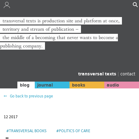
transversal texts is production site and platform at once,
territory and stream of publication −
the middle of a becoming that never wants to become a
publishing company.
transversal texts
|
contact
blog
journal
books
audio
Go back to previous page
12 2017
#TRANSVERSAL BOOKS
#POLITICS OF CARE