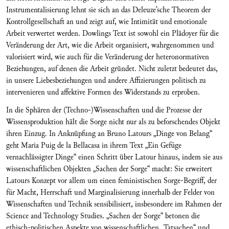
Instrumentalisierung lehnt sie sich an das Deleuze’sche Theorem der
Kontrollgesellschaft an und zeigt auf, wie Intimität und emotionale
Arbeit verwertet werden. Dowlings Text ist sowohl ein Plädoyer für die
Veränderung der Art, wie die Arbeit organisiert, wahrgenommen und
valorisiert wird, wie auch für die Veränderung der heteronormativen
Beziehungen, auf denen die Arbeit gründet. Nicht zuletzt bedeutet das,
in unsere Liebesbeziehungen und andere Affizierungen politisch zu
intervenieren und affektive Formen des Widerstands zu erproben.
In die Sphären der (Techno-)Wissenschaften und die Prozesse der
Wissensproduktion hält die Sorge nicht nur als zu beforschendes Objekt
ihren Einzug. In Anknüpfung an Bruno Latours „Dinge von Belang“
geht Maria Puig de la Bellacasa in ihrem Text „Ein Gefüge
vernachlässigter Dinge“ einen Schritt über Latour hinaus, indem sie aus
wissenschaftlichen Objekten „Sachen der Sorge“ macht: Sie erweitert
Latours Konzept vor allem um einen feministischen Sorge-Begriff, der
für Macht, Herrschaft und Marginalisierung innerhalb der Felder von
Wissenschaften und Technik sensibilisiert, insbesondere im Rahmen der
Science and Technology Studies. „Sachen der Sorge“ betonen die
ethisch-politischen Aspekte von wissenschaftlichen „Tatsachen“ und