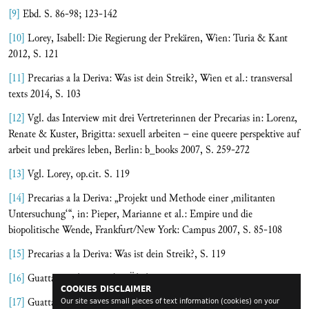
[9]
Ebd. S. 86-98; 123-142
[10]
Lorey, Isabell: Die Regierung der Prekären, Wien: Turia & Kant
2012, S. 121
[11]
Precarias a la Deriva: Was ist dein Streik?, Wien et al.: transversal
texts 2014, S. 103
[12]
Vgl. das Interview mit drei Vertreterinnen der Precarias in: Lorenz,
Renate & Kuster, Brigitta: sexuell arbeiten – eine queere perspektive auf
arbeit und prekäres leben, Berlin: b_books 2007, S. 259-272
[13]
Vgl. Lorey, op.cit. S. 119
[14]
Precarias a la Deriva: „Projekt und Methode einer ‚militanten
Untersuchung‘“, in: Pieper, Marianne et al.: Empire und die
biopolitische Wende, Frankfurt/New York: Campus 2007, S. 85-108
[15]
Precarias a la Deriva: Was ist dein Streik?, S. 119
[16]
Guattari, Félix: Die drei Ökologien, Wien: Passagen 2012
COOKIES DISCLAIMER
[17]
Guattari, Félix: Chaosmose, Wien: Turia & Kant 2014, S. 151 ff.
Our site saves small pieces of text information (cookies) on your