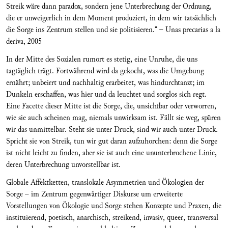
Streik wäre dann paradox, sondern jene Unterbrechung der Ordnung,
die er unweigerlich in dem Moment produziert, in dem wir tatsächlich
die Sorge ins Zentrum stellen und sie politisieren.“ – Unas precarias a la
deriva, 2005
In der Mitte des Sozialen rumort es stetig, eine Unruhe, die uns
tagtäglich trägt. Fortwährend wird da gekocht, was die Umgebung
ernährt; unbeirrt und nachhaltig erarbeitet, was hindurchtanzt; im
Dunkeln erschaffen, was hier und da leuchtet und sorglos sich regt.
Eine Facette dieser Mitte ist die Sorge, die, unsichtbar oder verworren,
wie sie auch scheinen mag, niemals unwirksam ist. Fällt sie weg, spüren
wir das unmittelbar. Steht sie unter Druck, sind wir auch unter Druck.
Spricht sie von Streik, tun wir gut daran aufzuhorchen: denn die Sorge
ist nicht leicht zu finden, aber sie ist auch eine ununterbrochene Linie,
deren Unterbrechung unvorstellbar ist.
Globale Affektketten, translokale Asymmetrien und Ökologien der
Sorge – im Zentrum gegenwärtiger Diskurse um erweiterte
Vorstellungen von Ökologie und Sorge stehen Konzepte und Praxen, die
instituierend, poetisch, anarchisch, streikend, invasiv, queer, transversal