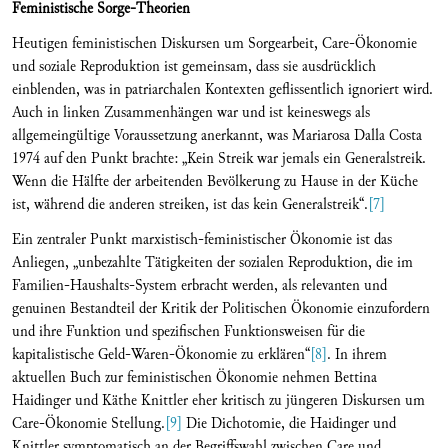
Feministische Sorge-Theorien
Heutigen feministischen Diskursen um Sorgearbeit, Care-Ökonomie
und soziale Reproduktion ist gemeinsam, dass sie ausdrücklich
einblenden, was in patriarchalen Kontexten geflissentlich ignoriert wird.
Auch in linken Zusammenhängen war und ist keineswegs als
allgemeingültige Voraussetzung anerkannt, was Mariarosa Dalla Costa
1974 auf den Punkt brachte: „Kein Streik war jemals ein Generalstreik.
Wenn die Hälfte der arbeitenden Bevölkerung zu Hause in der Küche
ist, während die anderen streiken, ist das kein Generalstreik“.
[7]
Ein zentraler Punkt marxistisch-feministischer Ökonomie ist das
Anliegen, „unbezahlte Tätigkeiten der sozia­len Reproduktion, die im
Familien-Haushalts-System erbracht werden, als relevanten und
genuinen Bestandteil der Kritik der Politischen Ökonomie einzufordern
und ihre Funktion und spezifischen Funktionsweisen für die
kapitalistische Geld-Waren-Ökonomie zu erklären“
[8]
. In ihrem
aktuellen Buch zur feministischen Ökonomie nehmen Bettina
Haidinger und Käthe Knittler eher kritisch zu jüngeren Diskursen um
Care-Ökonomie Stellung.
[9]
Die Dichotomie, die Haidinger und
Knittler symptomatisch an der Begriffswahl zwischen Care und