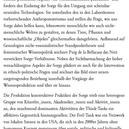
fordern den Einbezug der Sorge für den Umgang mit scheinbar
neutralen Technologien. Sie unterlaufen den in den Laborräumen
vorherrschenden Anthropozentrismus und stellen die Frage, wie uns
Sorge dabei helfen kann, lebenswerte menschliche wie auch nicht-
menschliche Welten zu gestalten, zu denen Tiere, Pflanzen und
wissenschaftliche „Objekte“ gleichermaßen dazugehören. Aufbauend auf
Genealogien nicht-essenzialistischer Standpunkttheorie und
feministischer Wissenspolitik zeichnet Puig de la Bellacasa das Netz
verstrickter Sorge-Verhältnisse. Neben der Sichtbarmachung der bisher
vernachlässigten Aspekte der Sorge plädiert sie auch für die Intervention
in ethisch-politische Fragen und zeichnet das Bild einer neuen
sorgetragenden Beziehung innerhalb der Vorgänge der
Wissensproduktion und über sie hinaus.
Die Produktion konstruktiver Praktiken der Sorge trieb eine heterogene
Gruppe von Künstler_innen, Akademiker_innen und Aktivist_innen
an, den zunehmend dominanten Aktivitäten der Think-Tanks ein
affektives Gegenstück hinzuzugesellen: Der Feel-Tank war ein Netzwerk
von lokalen Szenen in den USA, die sich in den 2000er Jahren ohne
homogenes Konzept gemeinsam­ über soziale, politische und kulturelle