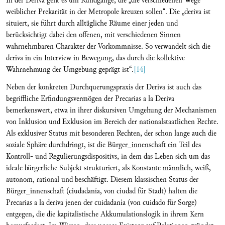
In der Deriva geht es um Rundgänge, die „die verschiedenen Wege
weiblicher Prekarität in der Metropole kreuzen sollen“. Die „deriva ist
situiert, sie führt durch alltägliche Räume einer jeden und
berücksichtigt dabei den offenen, mit verschiedenen Sinnen
wahrnehmbaren Charakter der Vorkommnisse. So verwandelt sich die
deriva in ein Interview in Bewegung, das durch die kollektive
Wahrnehmung der Umgebung geprägt ist“.
[14]
Neben der konkreten Durchquerungspraxis der Deriva ist auch das
begriffliche Erfindungsvermögen der Precarias a la Deriva
bemerkenswert, etwa in ihrer diskursiven Umgehung der Mechanismen
von Inklusion und Exklusion im Bereich der nationalstaatlichen Rechte.
Als exklusiver Status mit besonderen Rechten, der schon lange auch die
soziale Sphäre durchdringt, ist die Bürger_innenschaft ein Teil des
Kontroll- und Regulierungsdispositivs, in dem das Leben sich um das
ideale bürgerliche Subjekt strukturiert, als Konstante männlich, weiß,
autonom, rational und beschäftigt. Diesem klassischen Status der
Bürger_innenschaft (ciudadanía, von ciudad für Stadt) halten die
Precarias a la deriva jenen der cuidadanía (von cuidado für Sorge)
entgegen, die die kapitalistische Akkumulationslogik in ihrem Kern