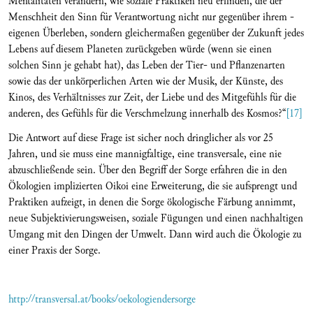
Mentalitäten verändern, wie soziale Praktiken neu erfinden, die der
Menschheit den Sinn für Verantwortung nicht nur gegenüber ihrem ­
eigenen Überleben, sondern gleichermaßen gegenüber der Zukunft jedes
Lebens auf diesem Planeten zurückgeben würde (wenn sie einen
solchen Sinn je gehabt hat), das Leben der Tier- und Pflanzenarten
sowie das der unkörperlichen Arten wie der Musik, der Künste, des
Kinos, des Verhältnisses zur Zeit, der Liebe und des Mitgefühls für die
anderen, des Gefühls für die Verschmelzung innerhalb des Kosmos?“
[17]
Die Antwort auf diese Frage ist sicher noch dringlicher als vor 25
Jahren, und sie muss eine mannigfaltige, eine transversale, eine nie
abzuschließende sein. Über den Begriff der Sorge erfahren die in den
Ökologien implizierten Oikoi eine Erweiterung, die sie aufsprengt und
Praktiken aufzeigt, in denen die Sorge ökologische Färbung annimmt,
neue Subjektivierungsweisen, soziale Fügungen und einen nachhaltigen
Umgang mit den Dingen der Umwelt. Dann wird auch die Ökologie zu
einer Praxis der Sorge.
http://transversal.at/books/oekologiendersorge