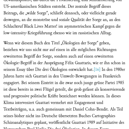
US-amerikanischen Städten entsteht. Der zentrale Begriff dieses
Beitrags, die „wilde Sorge“, schließt dennoch, oder vielleicht gerade
deswegen, an die monströse und soziale Qualität der Sorge an, an den
Schlachtruf Black Lives Matter! im asymmetrischen Kampf gegen die
low-intensity-Kriegsführung ebenso wie im rassistischen Alltag.
Wenn wir diesem Buch den Titel „Ökologien der Sorge“ geben,
beziehen wir uns nicht nur auf einen in alle möglichen Richtungen
erweiterten Begriff der Sorge, sondern auch auf einen erweiterten
Ökologie-Begriff in der Ausprägung Félix Guattaris, wie er ihn schon in
seinem Essay über Die drei Ökologien entwickelt hat.
[16]
In den 1980er
Jahren hatte sich Guattari in den Umwelt-Bewegungen in Frankreich
engagiert. Bei seinem Eintritt in die zwar noch junge grüne Partei 1985
ist diese bereits in zwei Flügel geteilt, die grob gefasst als konservierende
und progressive politische Kräfte bezeichnet werden können. In dieses
Klima interveniert Guattari vermehrt mit Engagement und
Textbeiträgen, u.a. auch gemeinsam mit Daniel Cohn-Bendit. Als Teil
seines bisher nicht ins Deutsche übersetzten Buches Cartographies
Schizoanalytiques geplant, veröffentlicht Guattari 1989 auf Initiative des