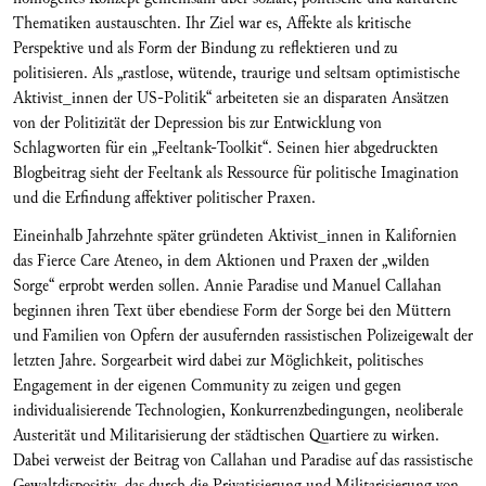
Thematiken austauschten. Ihr Ziel war es, Affekte als kritische
Perspektive und als Form der Bindung zu reflektieren und zu
politisieren. Als „rastlose, wütende, traurige und seltsam optimistische
Aktivist_innen der US-Politik“ arbeiteten sie an disparaten Ansätzen
von der Politizität der Depression bis zur Entwicklung von
Schlagworten für ein „Feeltank-Toolkit“. Seinen hier abgedruckten
Blogbeitrag sieht der Feeltank als Ressource für politische Imagination
und die Erfindung affektiver politischer Praxen.
Eineinhalb Jahrzehnte später gründeten Aktivist_innen in Kalifornien
das Fierce Care Ateneo, in dem Aktionen und Praxen der „wilden
Sorge“ erprobt werden sollen. Annie Paradise und Manuel Callahan
beginnen ihren Text über ebendiese Form der Sorge bei den Müttern
und Familien von Opfern der ausufernden rassistischen Polizeigewalt der
letzten Jahre. Sorgearbeit wird dabei zur Möglichkeit, politisches
Engagement in der eigenen Community zu zeigen und gegen
individualisierende Technologien, Konkurrenzbedingungen, neoliberale
Austerität und Militarisierung der städtischen Quartiere zu wirken.
Dabei verweist der Beitrag von Callahan und Paradise auf das rassistische
Gewaltdispositiv, das durch die Privatisierung und Militarisierung von