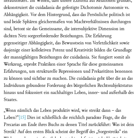
herausfordert. Im Wissen, dass unsere Existenz auf Relationen gründet,
dekonstruiert die cuidadanía die gefestigte Dichotomie Autonomie vs.
Abhängigkeit. Vor dem Hintergrund, dass das Persönliche politisch ist
und beide Sphären gleichermaßen von Machtverhältnissen durchzogen
sind, betont sie das Gemeinsame, die intersubjektive Dimension im
dichten Netz sorgeerfordernder Beziehungen. Die Erfahrung
gegenseitiger Abhängigkeit, das Bewusstsein von Verletzlichkeit sowie
dasjenige einer kollektiven Potenz und Kreativität bilden die Grundlage
der mannigfaltigen Beziehungen der cuidadanía. Sie fungiert somit als
Werkzeug, erprobt Praktiken einer Sprache für diese gemeinsamen
Erfahrungen, um strukturelle Repressionen und Prekaritäten benennen
zu können und sichtbar zu machen. Die cuidadanía geht über die an das
Individuum gebundene Forderung des bürgerlichen Rechtssubjektstatus
hinaus und fokussiert ein nachhaltiges Leben, inner- und außer­halb des
Staates.
„Wenn nämlich das Leben produktiv wird, wie streikt dann – das
Leben?“
[15]
Dies ist schließlich die reichlich paradoxe Frage, die die
Precarias am Ende ihres Buchs zu dessen Titel zurückführt: Was ist dein
Streik? Auf den ersten Blick scheint der Begriff des „Sorgestreiks“ ein