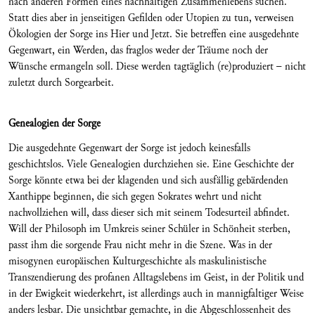
nach anderen Formen eines nachhaltigen Zusammenlebens suchen.
Statt dies aber in jenseitigen Gefilden oder Utopien zu tun, verweisen
Ökologien der Sorge ins Hier und Jetzt. Sie betreffen eine ausgedehnte
Gegenwart, ein Werden, das fraglos weder der Träume noch der
Wünsche ermangeln soll. Diese werden tagtäglich (re)produziert – nicht
zuletzt durch Sorgearbeit.
Genealogien der Sorge
Die ausgedehnte Gegenwart der Sorge ist jedoch keinesfalls
geschichtslos. Viele Genealogien durchziehen sie. Eine Geschichte der
Sorge könnte etwa bei der klagenden und sich ausfällig gebärdenden
Xanthippe beginnen, die sich gegen Sokrates wehrt und nicht
nachvollziehen will, dass dieser sich mit seinem Todesurteil abfindet.
Will der Philosoph im Umkreis seiner Schüler in Schönheit sterben,
passt ihm die sorgende Frau nicht mehr in die Szene. Was in der
misogynen europäischen Kulturgeschichte als maskulinistische
Transzendierung des profanen Alltagslebens im Geist, in der Politik und
in der Ewigkeit wiederkehrt, ist allerdings auch in mannigfaltiger Weise
anders lesbar. Die unsichtbar gemachte, in die Abgeschlossenheit des