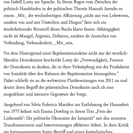
von Isabell Lorey zur Sprache. In ihrem Bogen vom Zwischen der
politisch Handelnden in der politischen Theorie Hannah Arendts zu
einem _Mit_ der wechselseitigen Affizierung „nicht nur von Lebewesen,
sondern von und mit Umwelten und Dingen“ lässt sich ein
wiederkehrendes Ritornell dieses­ Buchs klarer fassen: Abhängigkeit
nicht als Mangel, Ärgernis, Defizienz, sondern als Anzeichen von
Verbindung, Verbundenheit, _Mit_sein.
Vor dem Hintergrund einer Repräsentationskrise nicht nur der westlich-
liberalen Demokratien beschreibt Lorey die „Notwendigkeit, Formen
der Demokratie zu denken, die in ihrer Verknüpfung mit der Produktion
von Sozialität über den Rahmen der Repräsentation hinausgehen.“
Dabei schließt sie an die weltweiten Platzbesetzungen von 2011 an und
deutet ihren Begriff der präsentischen Demokratie auch als eine
ausgedehnte und intensive Gegenwart der Sorge.
Ausgehend von Silvia Federicis Manifest zur Entlohnung der Hausarbeit
von 1975 befasst sich Emma Dowling in ihrem Text „Preis der
Liebesmüh’: Die politische Ökonomie der Intimität“ mit den neuesten
Transformationen und Inwertsetzungen affektiver Arbeit. In ihrer Kritik
am heteronormativen Sorge-Begriff und seiner kapitalistischen