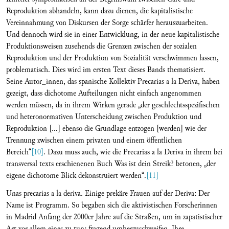
Reproduktion abhandeln, kann dazu dienen, die kapitalistische
Vereinnahmung von Diskursen der Sorge schärfer herauszuarbeiten.
Und dennoch wird sie in einer Entwicklung, in der neue kapitalistische
Produktionsweisen zusehends die Grenzen zwischen der sozia­len
Reproduktion und der Produktion von Sozialität verschwimmen lassen,
problematisch. Dies wird im ersten Text dieses Bands thematisiert.
Seine Autor_innen, das spanische Kollektiv Precarias a la Deriva, haben
gezeigt, dass dichotome Aufteilungen nicht einfach angenommen
werden müssen, da in ihrem Wirken gerade „der geschlechtsspezifischen
und heteronormativen Unterscheidung zwischen Produktion­ und
Reproduk­tion […] ebenso die Grundlage entzogen [werden] wie der
Trennung zwischen einem privaten und einem öffentlichen
Bereich“
[10]
. Dazu muss auch, wie die Precarias a la Deriva­ in ihrem bei
transversal texts erschienenen Buch Was ist dein Streik? betonen, „der
eigene dichotome Blick dekonstruiert werden“.
[11]
Unas precarias a la deriva. Einige prekäre Frauen auf der Deriva: Der
Name ist Programm. So begaben sich die aktivistischen Forscherinnen
in Madrid Anfang der 2000er Jahre auf die Straßen, um in zapatistischer
Art vor allem eines zu tun: fragend umherzuschweifen. Ihre