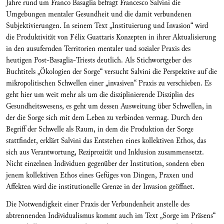
Jahre rund um Franco Basaglia befragt Francesco Salvini die
Umgebungen mentaler Gesundheit und die damit verbundenen
Subjektivierungen. In seinem Text „Instituierung und Invasion“ wird
die Produktivität von Félix Guattaris Konzepten in ihrer Aktualisierung
in den ausufernden Territorien mentaler und sozialer Praxis des
heutigen Post-Basaglia-Triests deutlich. Als Stichwortgeber des
Buchtitels „Ökologien der Sorge“ versucht Salvini die Perspektive auf die
mikro­politischen Schwellen einer „invasiven“ Praxis zu verschieben. Es
geht hier um weit mehr als um die disziplinierende Disziplin des
Gesundheitswesens, es geht um dessen Ausweitung über Schwellen, in
der die Sorge sich mit dem Leben zu verbinden vermag. Durch den
Begriff der Schwelle als Raum, in dem die Produktion der Sorge
stattfindet, erklärt Salvini das Entstehen eines kollektiven Ethos, das
sich aus Verantwortung, Reziprozität und Inklusion zusammensetzt.
Nicht einzelnen Individuen gegenüber der Institution, sondern eben
jenem kollektiven Ethos eines Gefüges von Dingen, Praxen und
Affekten wird die institutionelle Grenze in der Invasion geöffnet.
Die Notwendigkeit einer Praxis der Verbundenheit anstelle des
abtrennenden Individualismus kommt auch im Text „Sorge im Präsens“