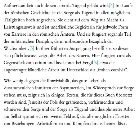
Aufmerksamkeit auch dessen cura als Tugend gelobt wird.
[4]
Im Laufe
der römischen Geschichte ist die Sorge als Tugend in allen möglichen
Tätigkeiten hoch angesehen. Sie dient auf dem Weg zur Macht als
Leistungsausweis und ist unerlässliche Begleiterin für jedwede Form
von Karriere­ in den römischen Ämtern. Und sie fungiert sogar als Teil
der militärischen Disziplin, darin insbesondere bezüglich der
Wachsamkeit.
[5]
In ihrer frühesten Ausprägung betrifft sie, so dieser
sich pflichtbewusst zeigt, die Arbeit des Bauern. Hier fungiert cura als
Gegenstück zum otium und bezeichnet bei Vergil
[6]
etwa die
angestrengte bäuerliche Arbeit im Unterschied zur „frohen convivia“.
Wie wenig dagegen die Konvivialität, das gute Leben als
Zusammenleben inmitten der Asymmetrien, im Widerspruch zur Sorge
stehen muss, zeigt sich in einigen Texten, die für dieses Buch übersetzt
worden sind. Jenseits der Pole der grämenden, verhärmenden und
schmerzenden Sorge und der Sorge als Tugend und disziplinierter Arbeit
am Selbst spannt sich ein weites Feld auf, das alle möglichen Facetten
von Beziehungen, Arbeitsformen und Kämpfen durchscheinen lässt.