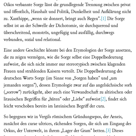
Oikos verbannte Sorge lässt die grundlegende Trennung zwischen privat
und öffentlich, Haushalt und Politik, Dunkelheit und Aufklärung nicht
zu. Xanthippe, „wenn sie donnert, bringt auch Regen“.
[1]
Die Sorge
selbst ist an der Schwelle der Dichotomie, sie durchquerend und
überschreitend, monströs, ungefügig und ausfällig, durchwegs
verbunden, sozial und relational.
Eine andere Geschichte könnte bei den Etymologien der Sorge ansetzen,
die zu zeigen vermögen, wie die Sorge selbst eine Doppelbedeutung
aufweist, die sich nicht immer nur stereotypisch zwischen klagenden
Frauen und strahlenden Kaisern verteilt. Die Doppelbedeutung des
deutschen Worts Sorge (im Sinne von „Sorgen haben“ und „um
jemanden sorgen“), dessen Etymologie zwar auf das angelsächsische sorh
(„sorrow“) zurückgeht, aber auch eine Verwandtschaft zu altirischen oder
litauischen Begriffen für „hüten“ oder „Liebe“ aufweist
[2]
, findet sich
leicht verschoben bereits im lateinischen Begriff der cura.
So begegnen wir in Vergils römischem Gründungsepos, der Aeneis,
zunächst den curae ultrices, rächenden Sorgen, die sich am Eingang des
Orkus, der Unterwelt, in ihrem „Lager der Gram“ betten.
[3]
Dieses