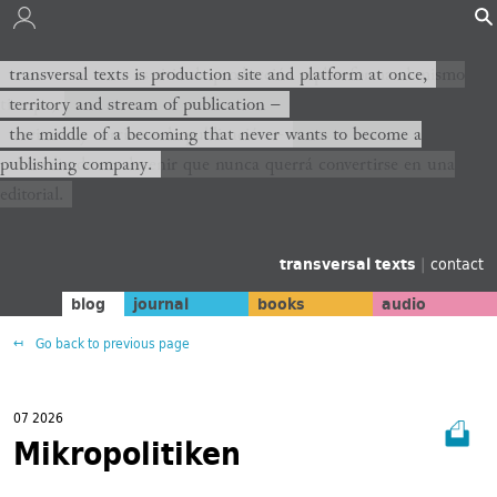
transversal texts es sitio de producción y plataforma al mismo
transversal texts is production site and platform at once,
tiempo,
territory and stream of publication −
territorio y corriente de publicación −
the middle of a becoming that never wants to become a
publishing company.
el medio de un devenir que nunca querrá convertirse en una
editorial.
transversal texts
|
contact
blog
journal
books
audio
Go back to previous page
07 2026
Mikropolitiken