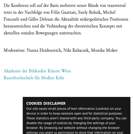
Die Konferenz soll auf der Basis mehrerer neuer Bände von transversal
texts in der Nachfolge von Félix Guattari, Suely Rolnik, Michel
Foucault und Gilles Deleuze die Aktualität mikropolitischer Positionen
herausstreichen und die Verbindung des theoretischen Konzepts mit
aktuellen sozialen Bewegungen untersuchen.
Moderation: Nanna Heidenreich, Niki Kubaczek, Monika Mokre
Akademie der Bildenden Künste Wien
Kunsthochschule für Medien Köln
COOKIES DISCLAIMER
Our site saves small pieces of text information (cookies) on your
device in order to keep sessions open and for statistical purposes.
These statistics aren't shared with any third-party company. You can
disable the usage of cookies by changing the settings of your
browser. By browsing our website without changing the browser
settings you grant us permission to store that information on your