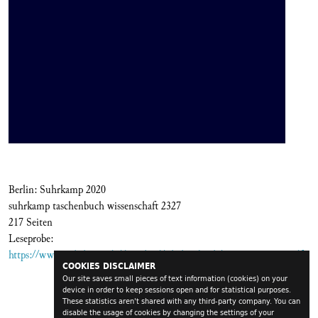
Berlin: Suhrkamp 2020
suhrkamp taschenbuch wissenschaft 2327
217 Seiten
Leseprobe:
https://www.suhrkamp.de/download/Blickinsbuch/9783518299272.pdf
COOKIES DISCLAIMER
Our site saves small pieces of text information (cookies) on your
device in order to keep sessions open and for statistical purposes.
These statistics aren't shared with any third-party company. You can
disable the usage of cookies by changing the settings of your