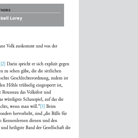
THORS
abell Lorey
 ohne Volk auskommt und von der
.
[2]
Darin spricht er sich explizit gegen
n zu sehen gäbe, die die sittlichen
nschte Geschlechterordnung, zudem ist
en Höhle trübselig eingesperrt ist,
zt Rousseau das Volksfest und
das würdigste Schauspiel, auf das die
chts, wenn man will.“
[5]
Beim
onders hervorhebt, sind „die Bälle für
hen Kennenlernen dienen und den
und heiligste Band der Gesellschaft die