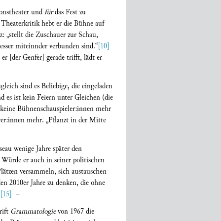
ionstheater und
für
das Fest zu
 Theaterkritik hebt er die Bühne auf
 „stellt die Zuschauer zur Schau,
 besser miteinnder verbunden sind.“
[10]
 [der Genfer] gerade trifft, lädt er
ich sind es Beliebige, die eingeladen
d es ist kein Feiern unter Gleichen (die
 keine Bühnenschauspieler:innen mehr
er:innen mehr. „Pflanzt in der Mitte
eau wenige Jahre später den
 Würde er auch in seiner politischen
Plätzen versammeln, sich austauschen
den 2010er Jahre zu denken, die ohne
[15]
–
rift
Grammatologie
von 1967 die