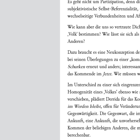
Es geht nicht um Partizipation, denn d
subjektivistische Selbst-Referenzialität
wechselseitige Verbundenheiten und Af
Wie kann aber die uns so vertraute Di
‚Volk‘ bestimmen? Wie lässt sie sich als
Anderen?
Dazu braucht es eine Neukonzeption der
bei seinen Überlegungen zu einer „ko
Schurken
erneut und anders; interessan
das Kommende im
Jetzt
. Wie müssen wi
Im Unterschied zu einer sich eingrenze
Homogenität eines ‚Volkes‘ ebenso wie
verschieben, plädiert Derrida für das 
im Werden bleibt
, offen für Veränder
Gegenwärtigkeit. Die Gegenwart, die i
Ankunft, eine Ankunft, die unvorherseh
Kommen der beliebigen Anderen, die man
berechenbar.