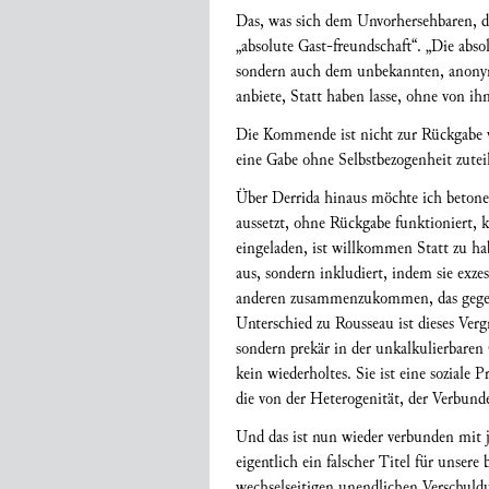
Das, was sich dem Unvorhersehbaren, 
„absolute Gast-freundschaft“. „Die abso
sondern auch dem unbekannten, anony
anbiete, Statt haben lasse, ohne von i
Die Kommende ist nicht zur Rückgabe v
eine Gabe ohne Selbstbezogenheit zutei
Über Derrida hinaus möchte ich betonen,
aussetzt, ohne Rückgabe funktioniert, k
eingeladen, ist willkommen Statt zu hab
aus, sondern inkludiert, indem sie exze
anderen zusammenzukommen, das gegens
Unterschied zu Rousseau ist dieses Verg
sondern prekär in der unkalkulierbare
kein wiederholtes. Sie ist eine soziale 
die von der Heterogenität, der Verbu
Und das ist nun wieder verbunden mit 
eigentlich ein falscher Titel für unser
wechselseitigen unendlichen Verschuldun