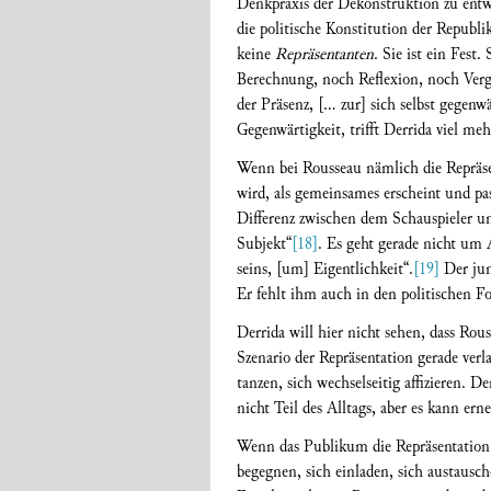
Denkpraxis der Dekonstruktion zu entw
die politische Konstitution der Republ
keine
Repräsentanten
. Sie ist ein Fest.
Berechnung, noch Reflexion, noch Vergle
der Präsenz, [... zur] sich selbst gegenw
Gegenwärtigkeit, trifft Derrida viel me
Wenn bei Rousseau nämlich die Repräse
wird, als gemeinsames erscheint und pas
Differenz zwischen dem Schauspieler u
Subjekt“
[18]
. Es geht gerade nicht um 
seins, [um] Eigentlichkeit“.
[19]
Der jung
Er fehlt ihm auch in den politischen F
Derrida will hier nicht sehen, dass Rou
Szenario der Repräsentation gerade ver
tanzen, sich wechselseitig affizieren. 
nicht Teil des Alltags, aber es kann erne
Wenn das Publikum die Repräsentation ve
begegnen, sich einladen, sich austausc