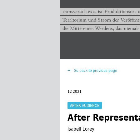
transversal texts is production site a
transversal texts ist Produktionsort 
territory and stream of publication −
Territorium und Strom der Veröffent
the middle of a becoming that never
die Mitte eines Werdens, das niemals
Go back to previous page
12 2021
AFTER AUDIENCE
After Represent
Isabell Lorey