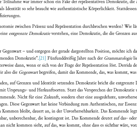
ie Teilnahme war immer schon ein Fake der repräsentativen Demokratie, die a
, als Identität so sehr braucht wie authentizistische Körperlichkeit. Stattdess
fizierungen.
chotomie zwischen Präsenz und Repräsentation durchbrochen werden? Wie läs
 eine
entgrenzte Demokratie
verstehen, eine Demokratie, die die Grenzen auss
 Gegenwart – und entgegen der gerade dargestellten Position, möchte ich daf
mmenden Demokratie“.
[21]
Fünfunddreißig Jahre nach der
Grammatologie
li
terweise dann, wenn er sich von der Frage der Repräsentation löst. Derrida 
r also die
Gegenwart
begreifen, damit das Kommende, das, was kommt, was
nden, auf Grenzen und Identität setzenden Demokratie bricht die entgrenzte 
 mit Ursprungs- und Herkunftsorten. Statt das Versprechen der Demokratie 
Kommende. Nicht für eine Zukunft, sondern eher eine ausgedehnte, unvorhers
ungen. Diese Gegenwart hat keine Verbindung zum Authentischen, zur Essenz
m Kommen bleibt, dauert an, in der Unvorhersehbarkeit. Das Kommende leg
bar, unberechenbar, die kontingent ist. Das Kommende deutet auf das- oder
 nicht kommen sieht, auf das, was kommt, ohne dass es sichtbar wäre, vorau