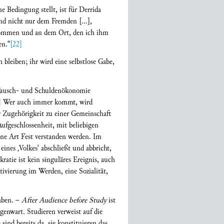
Bedingung stellt, ist für Derrida
und nicht nur dem Fremden [...],
nkommen und an dem Ort, den ich ihm
en.“
[22]
leiben; ihr wird eine selbstlose Gabe,
ie Tausch- und Schuldenökonomie
]
Wer auch immer kommt, wird
 Zugehörigkeit zu einer Gemeinschaft
Aufgeschlossenheit, mit beliebigen
ine Art Fest verstanden werden. Im
eines ‚Volkes‘ abschließt und abbricht,
tie ist kein singuläres Ereignis, auch
ktivierung im Werden, eine Sozialität,
aben. –
After Audience before Study
ist
egenwart. Studieren verweist auf die
ind bereits da, sie konstituieren das