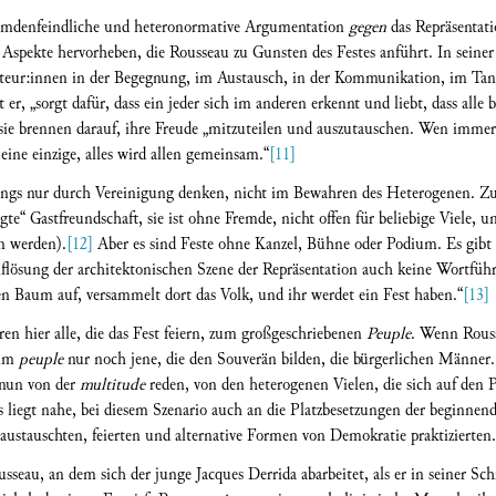
emdenfeindliche und heteronormative Argumentation
gegen
das Repräsentat
 Aspekte hervorheben, die Rousseau zu Gunsten des Festes anführt. In seiner
eur:innen in der Begegnung, im Austausch, in der Kommunikation, im Tanz:
bt er, „sorgt dafür, dass ein jeder sich im anderen erkennt und liebt, dass alle
 sie brennen darauf, ihre Freude „mitzuteilen und auszutauschen. Wen immer er
 eine einzige, alles wird allen gemeinsam.“
[11]
gs nur durch Vereinigung denken, nicht im Bewahren des Heterogenen. Zugle
e“ Gastfreundschaft, sie ist ohne Fremde, nicht offen für beliebige Viele, un
n werden).
[12]
Aber es sind Feste ohne Kanzel, Bühne oder Podium. Es gibt
lösung der architektonischen Szene der Repräsentation auch keine Wortführ
n Baum auf, versammelt dort das Volk, und ihr werdet ein Fest haben.“
[13]
en hier alle, die das Fest feiern, zum großgeschriebenen
Peuple
. Wenn Rouss
zum
peuple
nur noch jene, die den Souverän bilden, die bürgerlichen Männer.
r nun von der
multitude
reden, von den heterogenen Vielen, die sich auf den 
 liegt nahe, bei diesem Szenario auch an die Platzbesetzungen der beginnen
austauschten, feierten und alternative Formen von Demokratie praktizierten.
ousseau, an dem sich der junge Jacques Derrida abarbeitet, als er in seiner Sch