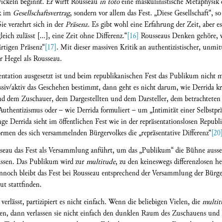
ickeln beginnt. Er wirft Rousseau
in toto
eine maskulinistische Metaphysik d
ik im
Gesellschaftsvertrag
, sondern vor allem das Fest. „Diese Gesellschaft“, so
 Sie verzehrt sich in der
Präsenz
. Es gibt wohl eine Erfahrung der Zeit, aber es
ich zulässt [...], eine Zeit ohne Differenz.“
[16]
Rousseaus Denken gehöre, w
ärtigen Präsenz“
[17]
. Mit dieser massiven Kritik an authentizistischer, unmit
hr Hegel als Rousseau.
ntation ausgesetzt ist und beim republikanischen Fest das Publikum nicht
siv/aktiv das Geschehen bestimmt, dann geht es nicht darum, wie Derrida krit
nd dem Zuschauer, dem Dargestellten und dem Darsteller, dem betrachtete
Authentizismus oder – wie Derrida formuliert – um „Intimität einer Selbstp
e Derrida sieht im öffentlichen Fest wie in der repräsentationslosen Republik
ormen des sich versammelnden Bürgervolkes die „repräsentative Differenz“
[20
sseau das Fest als Versammlung anführt, um das „Publikum“ die Bühne aussetz
lassen. Das Publikum wird zur
multitude
, zu den keineswegs differenzlosen h
Dennoch bleibt das Fest bei Rousseau entsprechend der Versammlung der Bürger
ut stattfinden.
rlässt, partizipiert es nicht einfach. Wenn die beliebigen Vielen, die
multit
hen, dann verlassen sie nicht einfach den dunklen Raum des Zuschauens und