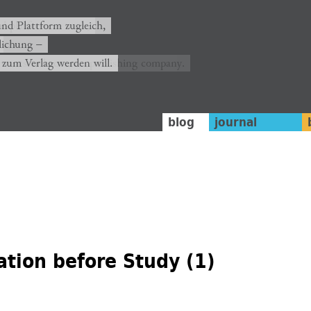
nd platform at once,
und Plattform zugleich,
lichung −
 wants to become a publishing company.
 zum Verlag werden will.
blog
journal
ation before Study (1)