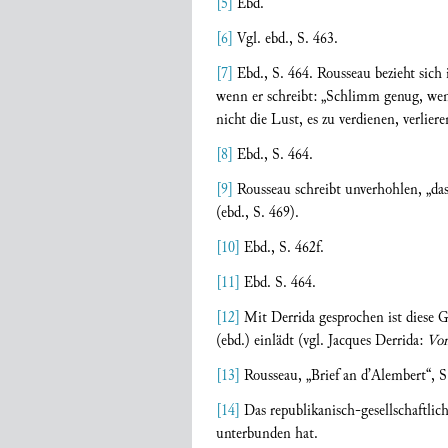
[5]
Ebd.
[6]
Vgl. ebd., S. 463.
[7]
Ebd., S. 464. Rousseau bezieht sich
wenn er schreibt: „Schlimm genug, wenn
nicht die Lust, es zu verdienen, verlier
[8]
Ebd., S. 464.
[9]
Rousseau schreibt unverhohlen, „das
(ebd., S. 469).
[10]
Ebd., S. 462f.
[11]
Ebd. S. 464.
[12]
Mit Derrida gesprochen ist diese G
(ebd.) einlädt (vgl. Jacques Derrida:
Von
[13]
Rousseau, „Brief an d’Alembert“, S
[14]
Das republikanisch-gesellschaftlic
unterbunden hat.