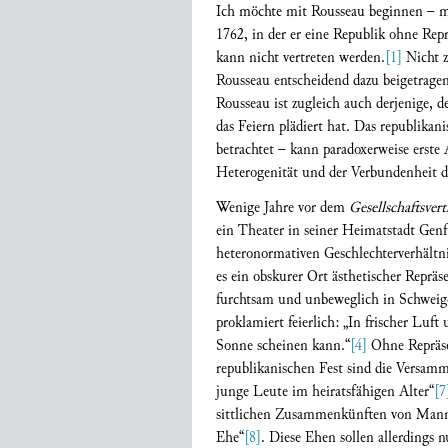
Ich möchte mit Rousseau beginnen – 
1762, in der er eine Republik ohne Repr
kann nicht vertreten werden.
[1]
Nicht z
Rousseau entscheidend dazu beigetragen 
Rousseau ist zugleich auch derjenige, de
das Feiern plädiert hat. Das republikan
betrachtet – kann paradoxerweise erste
Heterogenität und der Verbundenheit 
Wenige Jahre vor dem
Gesellschaftsvert
ein Theater in seiner Heimatstadt Genf a
heteronormativen Geschlechterverhältn
es ein obskurer Ort ästhetischer Repräs
furchtsam und unbeweglich in Schweige
proklamiert feierlich: „In frischer Luft
Sonne scheinen kann.“
[4]
Ohne Repräsen
republikanischen Fest sind die Versa
junge Leute im heiratsfähigen Alter“
[7
sittlichen Zusammenkünften von Mann un
Ehe“
[8]
. Diese Ehen sollen allerdings