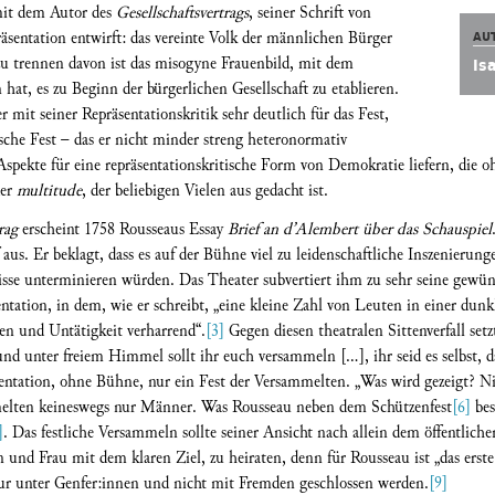
mit dem Autor des
Gesellschaftsvertrags
, seiner Schrift von
äsentation entwirft: das vereinte Volk der männlichen Bürger
AU
u trennen davon ist das misogyne Frauenbild, mit dem
Is
hat, es zu Beginn der bürgerlichen Gesellschaft zu etablieren.
r mit seiner Repräsentationskritik sehr deutlich für das Fest,
ische Fest – das er nicht minder streng heteronormativ
 Aspekte für eine repräsentationskritische Form von Demokratie liefern, die
der
multitude
, der beliebigen Vielen aus gedacht ist.
rag
erscheint 1758 Rousseaus Essay
Brief an d’Alembert über das Schauspiel
us. Er beklagt, dass es auf der Bühne viel zu leidenschaftliche Inszenierunge
isse unterminieren würden. Das Theater subvertiert ihm zu sehr seine gewü
entation, in dem, wie er schreibt, „eine kleine Zahl von Leuten in einer dunkl
n und Untätigkeit verharrend“.
[3]
Gegen diesen theatralen Sittenverfall set
 und unter freiem Himmel sollt ihr euch versammeln [...], ihr seid es selbst, 
tation, ohne Bühne, nur ein Fest der Versammelten. „Was wird gezeigt? Ni
mmelten keineswegs nur Männer. Was Rousseau neben dem Schützenfest
[6]
bes
]
. Das festliche Versammeln sollte seiner Ansicht nach allein dem öffentlic
d Frau mit dem klaren Ziel, zu heiraten, denn für Rousseau ist „das erste 
 nur unter Genfer:innen und nicht mit Fremden geschlossen werden.
[9]