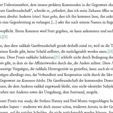
der Unbestimmtheit, dem immer prekären Kommenden in der Gegenwart ohne 
lute Gastfreundschaft“, schreibt er, „erfordert, dass ich mein Zuhause öffne 
men absolut Anderen (eine)
Statt gebe
, dass ich ihn kommen lasse, ihn a
hm eine Gegenleistung zu verlangen [...] oder ihn nach seinem Namen zu frag
erpflicht. Ihrem Kommen wird Statt gegeben, sie kann ankommen und auch b
l.
[23]
 dass diese radikale Gastfreundschaft gerade deshalb sozial ist, weil sie d
einen Kredit gibt, keine Schuld auflistet, die zurückgezahlt werden muss.
[24
en. Diese Praxis radikaler Inklusion
[25]
schließt nicht durch Bedingung der
ssiv gibt, in dem sie das Affiziertwerden durch das_die Andere zulässt. Diese 
eitige Vergnügen, die radikale Heterogenität zu genießen, kann
auch
als e
nügen allerdings eins, das Verbundheit und Kooperation nicht durch die Idee 
n Gegenwart
im Kommen bleibt.
Die Gastfreundschaft der kommenden Demokra
Praxis, die dem Anderen radikal zugewandt bleibt, eine nicht-identitäre Subje
ndenheit mit Anderen sowie der Umgebung, dem Surround, ausgeht.
jener Praxis von
study
, die Stefano Harney und Fred Moten vorgeschlagen h
e beiden Inputs – studieren wir doch
immer schon
, studieren
bereits
, in der G
gen, auf die sozialen Schulden, die nicht zurückgezahlt werden können. Sie s