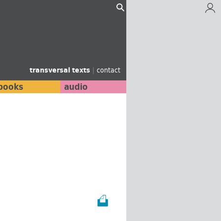
transversal texts
|
contact
books
audio