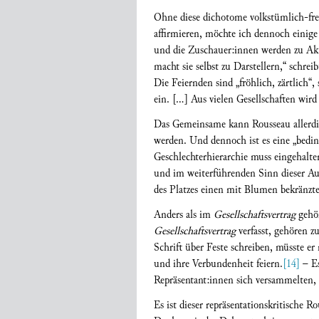
Ohne diese dichotome volkstümlich-fr
affirmieren, möchte ich dennoch einige
und die Zuschauer:innen werden zu Akt
macht sie selbst zu Darstellern,“ schrei
Die Feiernden sind „fröhlich, zärtlich“,
ein. [...] Aus vielen Gesellschaften wird
Das Gemeinsame kann Rousseau allerdin
werden. Und dennoch ist es eine „bedingt
Geschlechterhierarchie muss eingehalte
und im weiterführenden Sinn dieser Auf
des Platzes einen mit Blumen bekränzte
Anders als im
Gesellschaftsvertrag
gehör
Gesellschaftsvertrag
verfasst, gehören 
Schrift über Feste schreiben, müsste e
und ihre Verbundenheit feiern.
[14]
– Es
Repräsentant:innen sich versammelten, 
Es ist dieser repräsentationskritische R