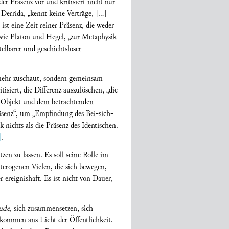
er Präsenz vor und kritisiert nicht nur
 Derrida, „kennt keine Verträge, [...]
 ist eine Zeit reiner Präsenz, die weder
ie Platon und Hegel, „zur Metaphysik
telbarer und geschichtsloser
 mehr zuschaut, sondern gemeinsam
isiert, die Differenz auszulöschen, „die
n Objekt und dem betrachtenden
räsenz“, um „Empfindung des Bei-sich-
 nichts als die Präsenz des Identischen.
]
.
en zu lassen. Es soll seine Rolle im
eterogenen Vielen, die sich bewegen,
 ereignishaft. Es ist nicht von Dauer,
ude
, sich zusammensetzen, sich
 kommen ans Licht der Öffentlichkeit.